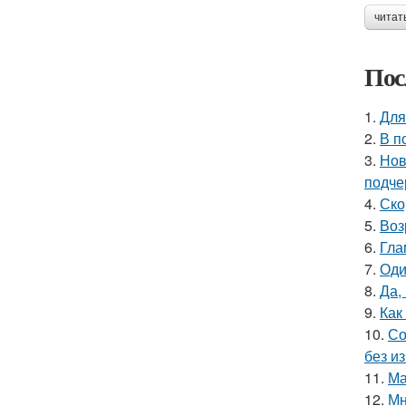
читат
Пос
1.
Для
2.
В п
3.
Нов
подче
4.
Ско
5.
Воз
6.
Гла
7.
Оди
8.
Да,
9.
Как
10.
Со
без и
11.
Ма
12.
Мн