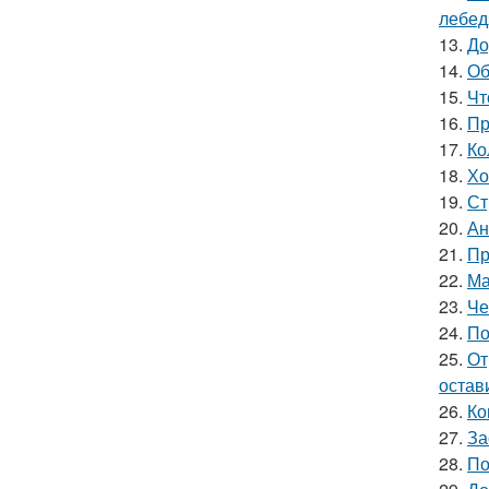
лебед
13.
До
14.
Об
15.
Чт
16.
Пр
17.
Ко
18.
Хо
19.
Ст
20.
Ан
21.
Пр
22.
Ма
23.
Че
24.
По
25.
От
остав
26.
Ко
27.
За
28.
По