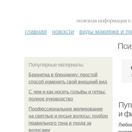
полезная информация о 
главная
новости
виды макияжа и пр
Пси
Популярные материалы
Брюнетка в блондинку: простой
способ изменить свой внешний вид
С чем и как носить гольфы и гетры:
полное руководство
Пут
Профессиональное мелирование
и ф
на светлые и русые волосы: подбор
правильного тона и ухода за
Любое
волосами
видит