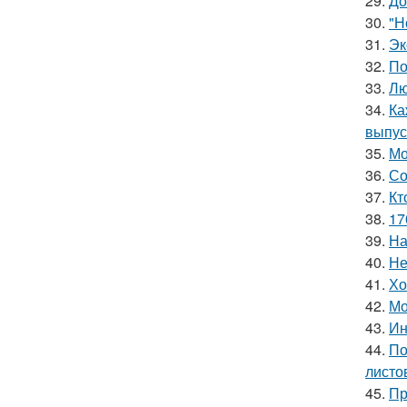
29.
До
30.
"Н
31.
Эк
32.
По
33.
Лю
34.
Ка
выпус
35.
Мо
36.
Со
37.
Кт
38.
17
39.
На
40.
Не
41.
Хо
42.
Мо
43.
Ин
44.
По
листо
45.
Пр