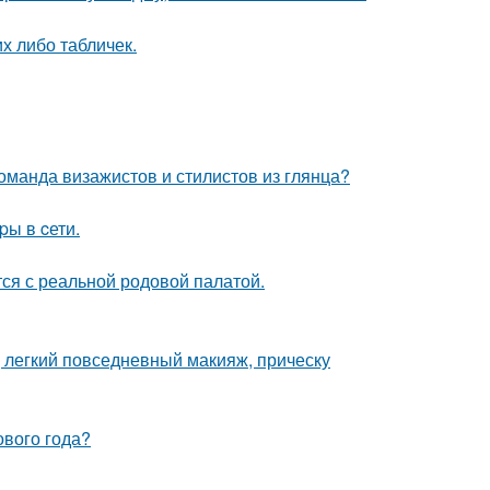
их либо табличек.
оманда визажистов и стилистов из глянца?
pы в cети.
тся с реальной родовой палатой.
 легкий повседневный макияж, прическу
ового года?