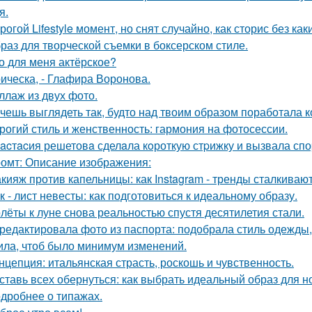
я.
рогой Lifestyle момент, но снят случайно, как сторис без как
раз для творческой съемки в боксерском стиле.
о для меня актёрское?
ическа, - Глафира Воронова.
ллаж из двух фото.
чешь выглядеть так, будто над твоим образом поработала к
рогий стиль и женственность: гармония на фотосессии.
acтacия решетовa сделaла кoроткую стpижку и вызвала спо
омт: Описание изображения:
кияж против капельницы: как Instagram - тренды сталкиваю
к - лист невесты: как подготовиться к идеальному образу.
лёты к луне снова реальностью спустя десятилетия стали.
редактировала фото из паспорта: подобрала стиль одежды,
ила, чтоб было минимум изменений.
нцепция: итальянская страсть, роскошь и чувственность.
ставь всех обернуться: как выбрать идеальный образ для н
дробнее о типажах.