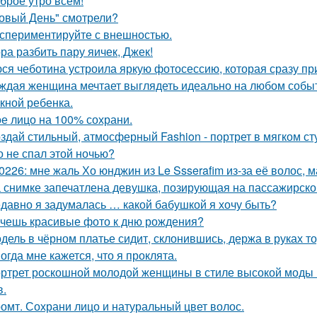
брое утро всем!
овый День" смотрели?
спериментируйте с внешностью.
ра разбить пару яичек, Джек!
ся чеботина устроила яркую фотосессию, которая сразу пр
ждая женщина мечтает выглядеть идеально на любом событи
кной ребенка.
е лицо на 100% сохрани.
здай стильный, атмосферный Fashion - портрет в мягком ст
о не спал этой ночью?
0226: мне жаль Хо юнджин из Le Ssserafim из-за её волос, 
 снимке запечатлена девушка, позирующая на пассажирско
давно я задумалась … какой бабушкой я хочу быть?
чешь красивые фото к дню рождения?
дель в чёрном платье сидит, склонившись, держа в руках то
огда мне кажется, что я проклята.
ртрет роскошной молодой женщины в стиле высокой моды (
в.
омт. Сохрани лицо и натуральный цвет волос.