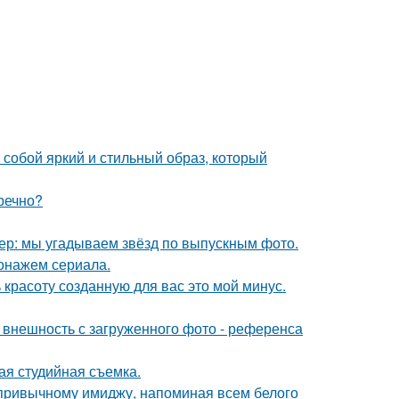
собой яркий и стильный образ, который
речно?
тер: мы угадываем звёзд по выпускным фото.
онажем сериала.
 красоту созданную для вас это мой минус.
внешность с загруженного фото - референса
ая студийная съемка.
 привычному имиджу, напоминая всем белого