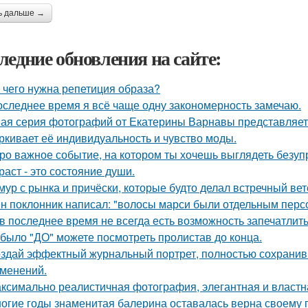
ь дальше →
ледние обновления на сайте:
 чего нужна репетиция образа?
оследнее время я всё чаще одну закономерность замечаю.
ая серия фотографий от Екатерины Варнавы представляет 
ркивает её индивидуальность и чувство моды.
ро важное событие, на котором ты хочешь выглядеть безуп
раст - это состояние души.
мур с рынка и причёски, которые будто делал встречный ве
н поклонник написал: "волосы марси были отдельным перс
 в последнее время не всегда есть возможность запечатлить
 было "ДО" можете посмотреть пролистав до конца.
здай эффектный журнальный портрет, полностью сохранив 
зменений.
ксимально реалистичная фотография, элегантная и властн
огие годы знаменитая балерина оставалась верна своему