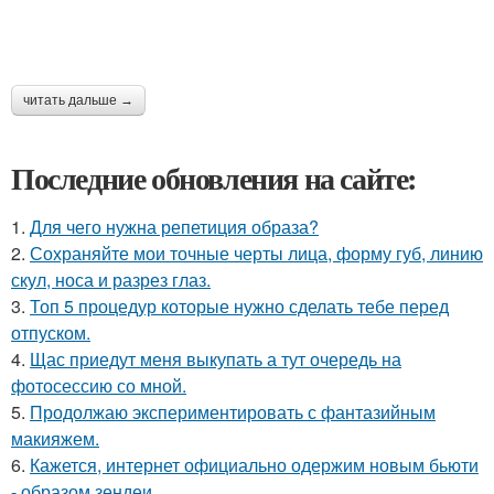
читать дальше →
Последние обновления на сайте:
1.
Для чего нужна репетиция образа?
2.
Сохраняйте мои точные черты лица, форму губ, линию
скул, носа и разрез глаз.
3.
Топ 5 процедур которые нужно сделать тебе перед
отпуском.
4.
Щас приедут меня выкупать а тут очередь на
фотосессию со мной.
5.
Продолжаю экспериментировать с фантазийным
макияжем.
6.
Кажется, интернет официально одержим новым бьюти
- образом зендеи.