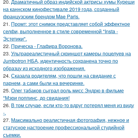
20.
Драматичный образ индийской актрисы хумы Куреши
на каннском кинофестивале 2019 года, созданный
французским брендом Mae Paris.
21.
Промт: этот снимок представляет собой эффектное
селфи, выполненное в стиле современной "Insta -
Эстетики".
22.
Прическа - Глафира Воронова.
23.
Ультрареалистичный скриншот камеры поцелуев на
Jumbotron НБА, идентичность сохранена точно по
образцу из исходного изображения.
24.
Сказала родителям, что пошли на свидание с
парнем, а сами были на вечеринке.
25.
Олег табаков сыграл роль мисс Эндрю в фильме
"Мэри поппинс, до свидания!
26.
В том случае, если кто-то вдруг потерял меня из виду
-.
27.
Максимально реалистичная фотография, нежное и
статусное настроение профессиональной студийной
съемки.