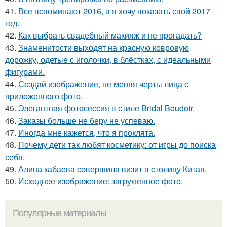
41.
Все вспоминают 2016, а я хочу показать свой 2017
год.
42.
Как выбрать свадебный макияж и не прогадать?
43.
Знаменитости выходят на красную ковровую
дорожку, одетые с иголочки, в блёстках, с идеальными
фигурами.
44.
Создай изображение, не меняя черты лица с
приложенного фото.
45.
Элегантная фотосессия в стиле Bridal Boudoir.
46.
Заказы больше не беру не успеваю.
47.
Иногда мне кажется, что я проклята.
48.
Почему дети так любят косметику: от игры до поиска
себя.
49.
Алина кабаева совершила визит в столицу Китая.
50.
Исходное изображение: загруженное фото.
Популярные материалы