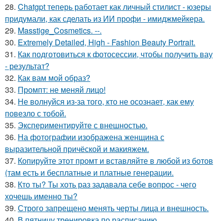
28.
Chatgpt теперь работает как личный стилист - юзеры
придумали, как сделать из ИИ профи - имиджмейкера.
29.
Masstige_Cosmetics. --.
30.
Extremely Detailed, High - Fashion Beauty Portrait.
31.
Как подготовиться к фотосессии, чтобы получить вау
- результат?
32.
Как вам мой образ?
33.
Промпт: не меняй лицо!
34.
Не волнуйся из-за того, кто не осознает, как ему
повезло с тобой.
35.
Экспериментируйте с внешностью.
36.
На фотографии изображена женщина с
выразительной причёской и макияжем.
37.
Копируйте этот промт и вставляйте в любой из ботов
(там есть и бесплатные и платные генерации.
38.
Кто ты? Ты хоть раз задавала себе вопрос - чего
хочешь именно ты?
39.
Строго запрещено менять черты лица и внешность.
40.
В пятницу тренировка по расписанию.