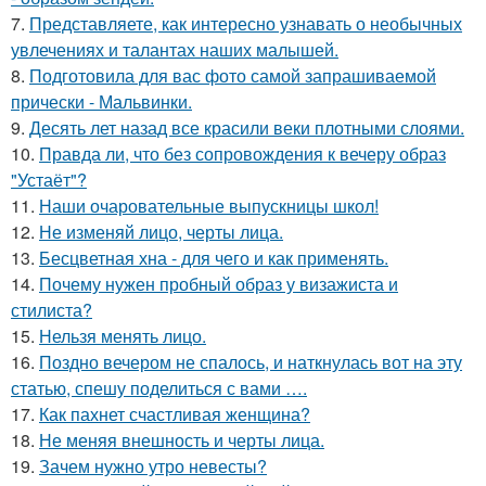
7.
Представляете, как интересно узнавать о необычных
увлечениях и талантах наших малышей.
8.
Подготовила для вас фото самой запрашиваемой
прически - Мальвинки.
9.
Десять лет назад все красили веки плотными слоями.
10.
Правда ли, что без сопровождения к вечеру образ
"Устаёт"?
11.
Наши очаровательные выпускницы школ!
12.
Не изменяй лицо, черты лица.
13.
Бесцветная хна - для чего и как применять.
14.
Почему нужен пробный образ у визажиста и
стилиста?
15.
Нельзя менять лицо.
16.
Поздно вечером не спалось, и наткнулась вот на эту
статью, спешу поделиться с вами ….
17.
Как пахнет счастливая женщина?
18.
Не меняя внешность и черты лица.
19.
Зачем нужно утро невесты?