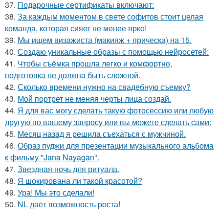
37.
Подарочные сертификаты включают:
38.
За каждым моментом в свете софитов стоит целая
команда, которая сияет не менее ярко!
39.
Мы ищем визажиста (макияж + прическа) на 15.
40.
Создаю уникальные образы с помощью нейросетей:
41.
Чтобы съёмка прошла легко и комфортно,
подготовка не должна быть сложной.
42.
Сколько времени нужно на свадебную съемку?
43.
Мой портрет не меняя черты лица создай.
44.
Я для вас могу сделать такую фотосессию или любую
другую по вашему запросу или вы можете сделать сами:
45.
Месяц назад я решила съехаться с мужчиной.
46.
Образ пуджи для презентации музыкального альбома
к фильму "Jana Nayagan".
47.
Звездная ночь для ритуала.
48.
Я шокирована ли такой красотой?
49.
Ура! Мы это сделали!
50.
NL даёт возможность роста!