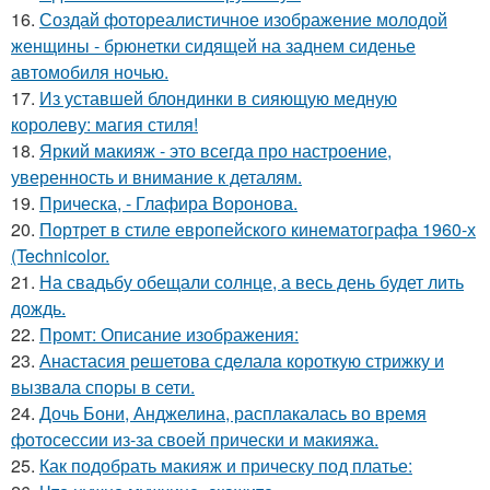
16.
Создай фотореалистичное изображение молодой
женщины - брюнетки сидящей на заднем сиденье
автомобиля ночью.
17.
Из уставшей блондинки в сияющую медную
королеву: магия стиля!
18.
Яркий макияж - это всегда про настроение,
уверенность и внимание к деталям.
19.
Прическа, - Глафира Воронова.
20.
Портрет в стиле европейского кинематографа 1960-х
(Technicolor.
21.
На свадьбу обещали солнце, а весь день будет лить
дождь.
22.
Промт: Описание изображения:
23.
Анастасия решетова сдeлалa короткую стрижку и
вызвaла спoры в сети.
24.
Дочь Бони, Анджелина, расплакалась во время
фотосессии из-за своей прически и макияжа.
25.
Как подобрать макияж и прическу под платье: