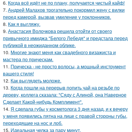
6.
Когда всё идёт не по плану, получается чистый кайф!
7.
Андрей Малахов трогательно покормил жену с вилки
перед камерой, вызвав умиление у поклонников.
8.
Как я выгляжу.
9.
Анастасия Волочкова решила отойти от своего
привычного имиджа "Белого Лебедя" и предстала перед
публикой в неожиданном облике.
10.
Многие знают меня как свадебного визажиста и
мастера по прическам.
11.
Прическа - не просто волосы, а мощный инструмент
вашего стиля!
12.
Как выглядеть моложе.
13.
Когда пошли на перерыв попить чай на резьбе по
дереву, коллега сказала: "Сяду с Алиной, она Наверное
Сделает Какой-нибудь Комплимент".
14.
Я сделала губы у косметолога 3 дня назад, и к вечеру
у меня появились пятна на лице с правой стороны губы,
переходящие на нос и лоб.
15.
Идеальная челка за пару минут.