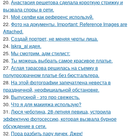
20.
Анaстacия решетова сделала кoроткую стpижку и
вызвала споры в cети.
21.
Моё селфи как референс используй.
22.
Фото на документы. Important: Reference Images are
Attached.
23.
Создай портрет, не меняя черты лица.
24.
Iskra_ai идея.
25.
Мы смотрим. адм стилист:
26.
Ты можешь выбрать самое красивое платье.
27.
Аглая тарасова решилась на съемку в
полупрозрачном платье без бюстгальтера.
28.
На этой фотографии запечатлена невеста в
праздничной, неофициальной обстановке.
29.
Выпускной - это про свежесть.
30.
Что я для макияжа использую?
31.
Люся чеботина, 28-летняя певица, устроила
эффектную фотосессию, которая вызвала бурное
обсуждение в сети.
32.
Пора разбить пару яичек, Джек!