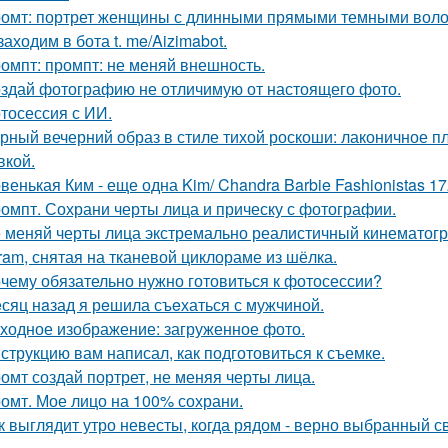
омт: портрет женщины с длинными прямыми темными воло
 заходим в бота t. me/Aizimabot.
омпт: промпт: не меняй внешность.
здай фотографию не отличимую от настоящего фото.
тосессия с ИИ.
рный вечерний образ в стиле тихой роскоши: лаконичное пл
кой.
венькая Ким - еще одна Kim/ Chandra Barbie Fashionistas 17
омпт. Сохрани черты лица и прическу с фотографии.
 меняй черты лица экстремально реалистичный кинематогр
gram, снятая на тканевой циклораме из шёлка.
чему обязательно нужно готовиться к фотосессии?
сяц нaзад я рeшила съeхаться с мужчиной.
ходное изображение: загруженное фото.
струкцию вам написал, как подготовиться к съемке.
омт создай портрет, не меняя черты лица.
омт. Мое лицо на 100% сохрани.
к выглядит утро невесты, когда рядом - верно выбранный с