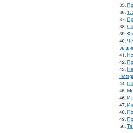
35.
Пр
36.
1.
37.
Пр
38.
Со
39.
Фо
40.
Чё
вышив
41.
Но
42.
Пр
43.
Не
Insta
44.
По
45.
Мe
46.
Ис
47.
Ин
48.
Пр
49.
Пр
50.
Та