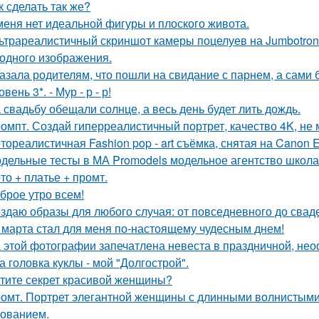
к сделать так же?
меня нет идеальной фигуры и плоского живота.
ьтрареалистичный скриншот камеры поцелуев на Jumbotron
ходного изображения.
азала родителям, что пошли на свидание с парнем, а сами 
овень 3*. - Мур - р - р!
 свадьбу обещали солнце, а весь день будет лить дождь.
омпт. Создай гиперреалистичный портрет, качество 4K, не 
тореалистичная Fashion pop - art съёмка, снятая на Canon E
дельные тесты в МА Promodels модельное агентство школа
то + платье + промт.
брое утро всем!
здаю образы для любого случая: от повседневного до свад
 марта стал для меня по-настоящему чудесным днем!
 этой фотографии запечатлена невеста в праздничной, не
а головка куклы - мой "Долгострой".
тите секрет красивой женщины?
омт. Портрет элегантной женщины с длинными волнистыми 
ованием.