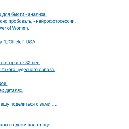
 для бьюти - анализа.
но пробовать, - нейрофотосессии.
wer of Women.
"L'Officiel" USA.
в возрасте 32 лет.
 такого чудесного образа.
рое.
ех деталях.
спешу поделиться с вами ….
ком в одном полотенце.