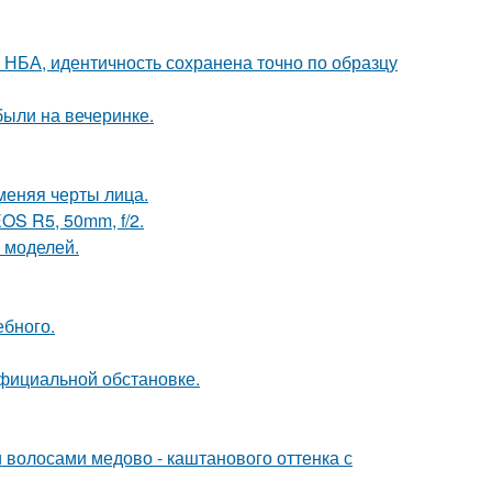
 НБА, идентичность сохранена точно по образцу
были на вечеринке.
меняя черты лица.
OS R5, 50mm, f/2.
 моделей.
ебного.
официальной обстановке.
волосами медово - каштанового оттенка с