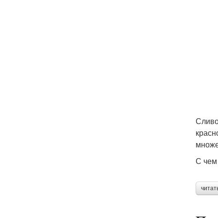
Сливо
красн
множе
С чем
читат