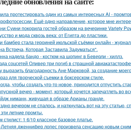
ледние обновления на сайте:
ила протестировать один из самых интересных AI - промтов
рофотосессии. Ещё одно направление, которое мне интерес
ни Суини покорила гостей образом на вечеринке Variety Po
усство и мода сквозь века: от Египта до пластики.
и бамбер стала героиней июльской съёмки онлайн - журнала 
на Встреча, Которая Заставила Задуматься".
нна надела бандо - костюм на шопинг в Беверли - хиллз.
зда соцсетей Оливер три погиб в страшной авиакатастрофе 
у выразить благодарность Ане Марковой, за создание моего
раз для творческой съемки в боксерском стиле.
огда, чтобы создать что-то новое, приходится отпустить ста
пускной вечер - момент, который хочется запечатлеть во вс
йдж ниманн, живущая в образе Арианы гранде.
здно вечером не спалось, и наткнулась вот на эту статью, 
 эти летние промты.
м стилист: 1 6/10 классное базовое платье.
-Летняя дженнифер лопес произвела сенсацию новым сним