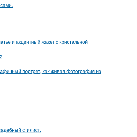
сами.
атье и акцентный жакет с кристальной
2.
афичный портрет, как живая фотография из
вадебный стилист.