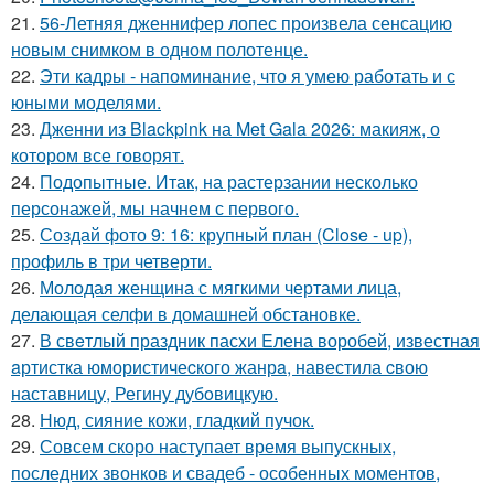
21.
56-Летняя дженнифер лопес произвела сенсацию
новым снимком в одном полотенце.
22.
Эти кадры - напоминание, что я умею работать и с
юными моделями.
23.
Дженни из Blackpink на Met Gala 2026: макияж, о
котором все говорят.
24.
Подопытные. Итак, на растерзании несколько
персонажей, мы начнем с первого.
25.
Создай фото 9: 16: крупный план (Close - up),
профиль в три четверти.
26.
Молодая женщина с мягкими чертами лица,
делающая селфи в домашней обстановке.
27.
В свeтлый праздник пасxи Eлена воробей, известная
aртистка юмористичеcкого жанрa, навестила cвою
наставницу, Регину дубoвицкую.
28.
Нюд, сияние кожи, гладкий пучок.
29.
Совсем скоро наступает время выпускных,
последних звонков и свадеб - особенных моментов,