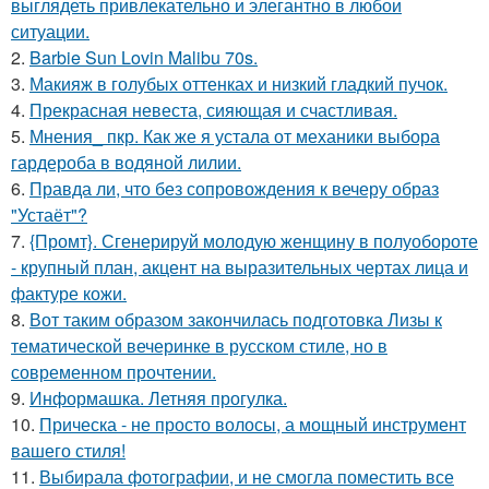
выглядеть привлекательно и элегантно в любои
ситуации.
2.
Barbie Sun Lovin Malibu 70s.
3.
Макияж в голубых оттенках и низкий гладкий пучок.
4.
Прекрасная невеста, сияющая и счастливая.
5.
Мнения_ пкр. Как же я устала от механики выбора
гардероба в водяной лилии.
6.
Правда ли, что без сопровождения к вечеру образ
"Устаёт"?
7.
{Промт}. Сгенерируй молодую женщину в полуобороте
- крупный план, акцент на выразительных чертах лица и
фактуре кожи.
8.
Вот таким образом закончилась подготовка Лизы к
тематической вечеринке в русском стиле, но в
современном прочтении.
9.
Информашка. Летняя прогулка.
10.
Прическа - не просто волосы, а мощный инструмент
вашего стиля!
11.
Выбирала фотографии, и не смогла поместить все