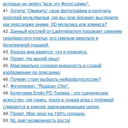
которые не любят "всю эту Фотосъёмку".
41.
Хотите "Оживить" свои фотографии и получить
короткий мультфильм, где вы (или близкие) выглядите
как персонажи аниме, 3D-мультика или комикса?
42.
Данный косплей от Ladymelamori поражает сиянием
серебристого платья, его смелым декольте и
безупречной грацией.
43.
Иногда мне кажется, что я проклята.
44.
Промт. Не меняй лицо!
45.
Максимально сохрани внешность и создай
изображение по описанию:
46.
Почему стоит выбрать нейрофотосессию?
47.
Фотопроект. "Russian Chic".
48.
Категория Erotic PD Topless - это сценическое
искусство, где танец, театр и тонкая игра с публикой
сливаются в единое завораживающее целое.
49.
Промт. Мое лицо на 100% сохрани.
50.
NL даёт возможность роста!