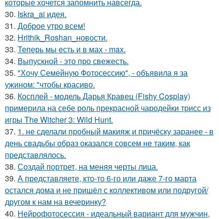
которые хочется запомнить навсегда.
30.
Iskra_ai идея.
31.
Доброе утро всем!
32.
Hrithik_Roshan_новости.
33.
Теперь мы есть и в мах - max.
34.
Выпускной - это про свежесть.
35.
"Хочу Семейную Фотосессию", - объявила я за
ужином: "чтобы красиво.
36.
Косплей - модель Дарья Кравец (Fishy Cosplay)
примерила на себе роль прекрасной чародейки трисс из
игры The Witcher 3: Wild Hunt.
37.
1. не сделали пробный макияж и причёску заранее - в
день свадьбы образ оказался совсем не таким, как
представлялось.
38.
Создай портрет, на меняя черты лица.
39.
А представляете, кто-то 6-го или даже 7-го марта
остался дома и не пришёл с коллективом или подругой/
другом к нам на вечеринку?
40.
Нейрофотосессия - идеальный вариант для мужчин,