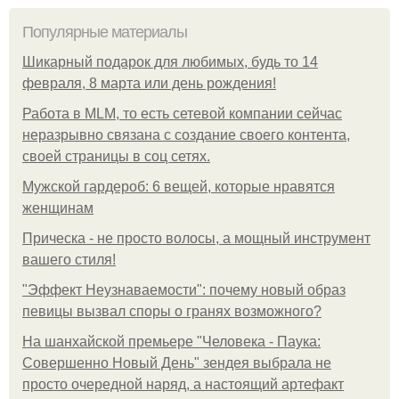
Популярные материалы
Шикарный подарок для любимых, будь то 14
февраля, 8 марта или день рождения!
Работа в MLM, то есть сетевой компании сейчас
неразрывно связана с создание своего контента,
своей страницы в соц сетях.
Мужской гардероб: 6 вещей, которые нравятся
женщинам
Прическа - не просто волосы, а мощный инструмент
вашего стиля!
"Эффект Неузнаваемости": почему новый образ
певицы вызвал споры о гранях возможного?
На шанхайской премьере "Человека - Паука:
Совершенно Новый День" зендея выбрала не
просто очередной наряд, а настоящий артефакт