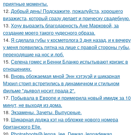
приятные моменты.
12.
Добрый день! Подскажите, пожалуйста, хорошего
визажиста, который сразу делает и прическу свадебную.
13.
Хочу выразить благодарность Ане Марковой, за
создание моего такого чудесного образа.
14.
Я сделала губы у косметолога 3 дня назад, и к вечеру
у меня появились пятна на лице с правой стороны губы,
переходящие на нос и лоб.
15.
Селена гомес и Бенни Бланко испытывают кризис в
отношениях.
16.
Вновь обожаемая мной Энн хэтэуэй и шикарная
Мэрил стрип встретились в динамичном и стильном
фильме "дьявол носит прада 2".
17.
Побывала в Европе и примерила новый имидж за 10
минут, не выходя из дома.
18.
Экзамены. Зачеты. Выпускные.
19.
Шикарная доджа кэт на обложке нового номера
британского Elle.
20.
Photoshoots@Jenna_lee_Dewan Jennadewan.