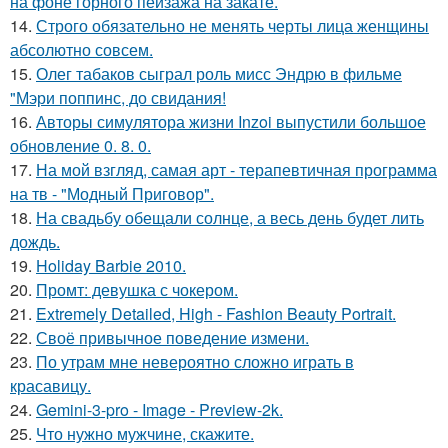
на фоне горного пейзажа на закате.
14.
Строго обязательно не менять черты лица женщины
абсолютно совсем.
15.
Олег табаков сыграл роль мисс Эндрю в фильме
"Мэри поппинс, до свидания!
16.
Авторы симулятора жизни Inzoi выпустили большое
обновление 0. 8. 0.
17.
На мой взгляд, самая арт - терапевтичная программа
на тв - "Модный Приговор".
18.
На свадьбу обещали солнце, а весь день будет лить
дождь.
19.
Holiday Barbie 2010.
20.
Промт: девушка с чокером.
21.
Extremely Detailed, High - Fashion Beauty Portrait.
22.
Своё привычное поведение измени.
23.
По утрам мне невероятно сложно играть в
красавицу.
24.
Gemini-3-pro - Image - Preview-2k.
25.
Что нужно мужчине, скажите.