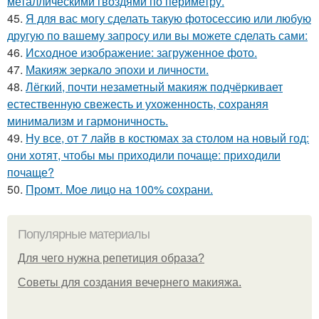
металлическими гвоздями по периметру.
45.
Я для вас могу сделать такую фотосессию или любую
другую по вашему запросу или вы можете сделать сами:
46.
Исходное изображение: загруженное фото.
47.
Макияж зеркало эпохи и личности.
48.
Лёгкий, почти незаметный макияж подчёркивает
естественную свежесть и ухоженность, сохраняя
минимализм и гармоничность.
49.
Ну все, от 7 лайв в костюмах за столом на новый год:
они хотят, чтобы мы приходили почаще: приходили
почаще?
50.
Промт. Мое лицо на 100% сохрани.
Популярные материалы
Для чего нужна репетиция образа?
Советы для создания вечернего макияжа.