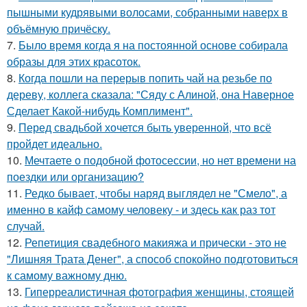
пышными кудрявыми волосами, собранными наверх в
объёмную причёску.
7.
Было время когда я на постоянной основе собирала
образы для этих красоток.
8.
Когда пошли на перерыв попить чай на резьбе по
дереву, коллега сказала: "Сяду с Алиной, она Наверное
Сделает Какой-нибудь Комплимент".
9.
Перед свадьбой хочется быть уверенной, что всё
пройдет идеально.
10.
Мечтаете о подобной фотосессии, но нет времени на
поездки или организацию?
11.
Редко бывает, чтобы наряд выглядел не "Смело", а
именно в кайф самому человеку - и здесь как раз тот
случай.
12.
Репетиция свадебного макияжа и прически - это не
"Лишняя Трата Денег", а способ спокойно подготовиться
к самому важному дню.
13.
Гиперреалистичная фотография женщины, стоящей