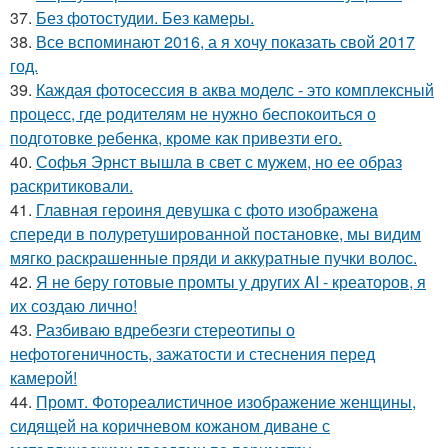
37.
Без фотостудии. Без камеры.
38.
Все вспоминают 2016, а я хочу показать свой 2017
год.
39.
Каждая фотосессия в аква моделс - это комплексный
процесс, где родителям не нужно беспокоиться о
подготовке ребенка, кроме как привезти его.
40.
Софья Эрнст вышла в свет с мужем, но ее образ
раскритиковали.
41.
Главная героиня девушка с фото изображена
спереди в полуретушированной постановке, мы видим
мягко раскрашенные пряди и аккуратные пучки волос.
42.
Я не беру готовые промты у других AI - креаторов, я
их создаю лично!
43.
Разбиваю вдребезги стереотипы о
нефотогеничность, зажатости и стеснения перед
камерой!
44.
Промт. Фотореалистичное изображение женщины,
сидящей на коричневом кожаном диване с