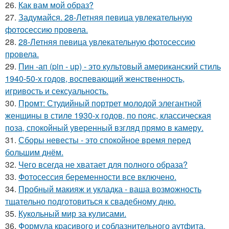
26.
Как вам мой образ?
27.
Задумайся. 28-Летняя певица увлекательную
фотосессию провела.
28.
28-Летняя певица увлекательную фотосессию
провела.
29.
Пин -ап (pin - up) - это культовый американский стиль
1940-50-х годов, воспевающий женственность,
игривость и сексуальность.
30.
Промт: Студийный портрет молодой элегантной
женщины в стиле 1930-х годов, по пояс, классическая
поза, спокойный уверенный взгляд прямо в камеру.
31.
Сборы невесты - это спокойное время перед
большим днём.
32.
Чего всегда не хватает для полного образа?
33.
Фотосессия беременности все включено.
34.
Пробный макияж и укладка - ваша возможность
тщательно подготовиться к свадебному дню.
35.
Кукольный мир за кулисами.
36.
Формула красивого и соблазнительного аутфита.