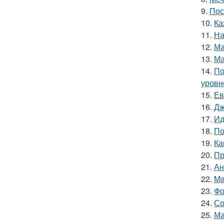
9.
Пос
10.
Ка
11.
На
12.
Ма
13.
Ма
14.
По
уровне
15.
Ев
16.
Дж
17.
Ид
18.
По
19.
Ка
20.
Пр
21.
Ан
22.
Ma
23.
Фо
24.
Со
25.
Ма