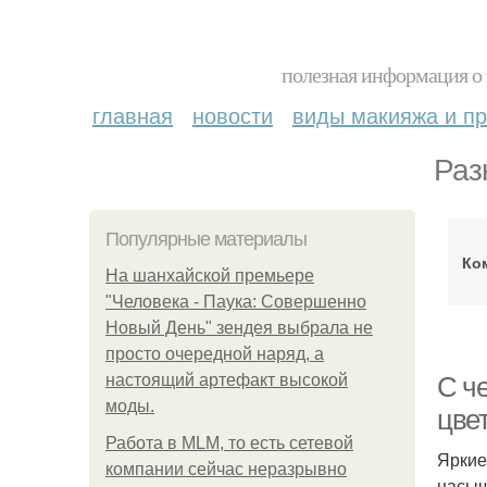
полезная информация о 
главная
новости
виды макияжа и пр
Раз
Популярные материалы
Ко
На шанхайской премьере
"Человека - Паука: Совершенно
Новый День" зендея выбрала не
просто очередной наряд, а
настоящий артефакт высокой
С че
моды.
цве
Работа в MLM, то есть сетевой
Яркие
компании сейчас неразрывно
насыщ