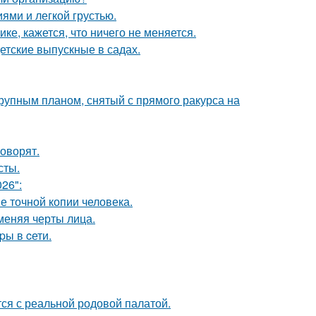
ями и легкой грустью.
ке, кажется, что ничего не меняется.
детские выпускные в садах.
упным планом, снятый с прямого ракурса на
говорят.
сты.
26":
е точной копии человека.
меняя черты лица.
pы в cети.
тся с реальной родовой палатой.