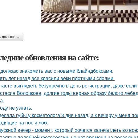
ь дальше →
ледние обновления на сайте:
должаю знакомить вас с новыми блайндбоксами.
ять лет назад все красили веки плотными слоями.
таете выглядеть безупречно в день регистрации, даже есл
стасия Волочкова, долгие годы верная образу белого леб
а.
оду не узнать.
делала губы у косметолога 3 дня назад, и к вечеру у меня п
одящие на нос и лоб.
ускной вечер - момент, который хочется запечатлеть во все
таете о подобной фотосессии, но нет времени на поездки 