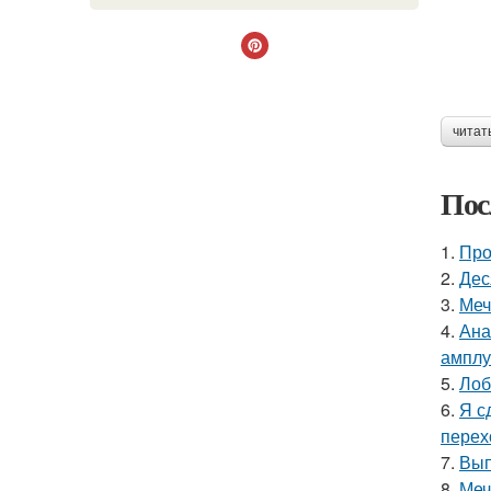
читат
Пос
1.
Про
2.
Дес
3.
Меч
4.
Ана
амплу
5.
Лоб
6.
Я с
перех
7.
Вып
8.
Меч