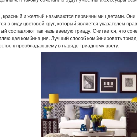
, красный и желтый называются первичными цветами. Они р
тся в виду цветовой круг, который является указателем пра
тый составляют так называемую триаду. Считается, что соч
тляющая комбинация. Лучший способ комбинировать триадн
естве к преобладающему в наряде триадному цвету.