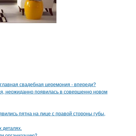
и главная свадебная церемония - впереди?
едя, неожиданно появилась в совершенно новом
оявились пятна на лице с правой стороны губы,
х деталях.
или организацию?