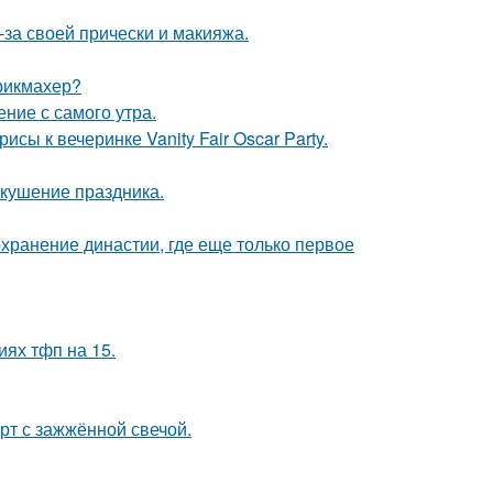
-за своей прически и макияжа.
рикмахер?
ние с самого утра.
сы к вечеринке Vanity Fair Oscar Party.
вкушение праздника.
охранение династии, где еще только первое
иях тфп на 15.
рт с зажжённой свечой.