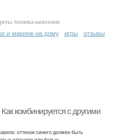
реты, техника нанесения
ки и макияж на дому
игры
отзывы
 Как комбинируется с другими
авило: оттенок синего должен быть
евых оттенков или белые.