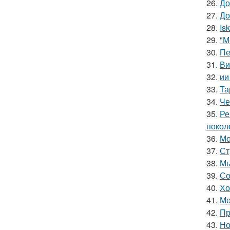
26.
До
27.
До
28.
Is
29.
"М
30.
Пе
31.
Ви
32.
ии
33.
Та
34.
Че
35.
Ре
покол
36.
Мо
37.
Ст
38.
Мы
39.
Со
40.
Хо
41.
Мо
42.
Пр
43.
Но