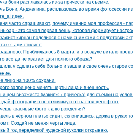
чка бони расплакалась из-за прически на съемке.
чь Бони, Анджелина, расплакалась во время фотосессии из
kra_ai идея.
еня часто спрашивают, почему именно моя профессия - па
ньюар - это самая первая вещь, которая формирует настрое
зажист кирнан поделиося с нами снимками с подготовки актри
 таккк. адм стилист:
раданово. Приближалось 8 марта, и в воздухе витало пред
го всегда не хватает для полного образа?
шила я сделать себе больно и зашла в свое очень старое с
ение.
е лицо на 100% сохрани.
рого запрещено менять черты лица и внешность.
 ищем визажиста (макияж + прическа) для съемки на услов
здай фотографию не отличимую от настоящего фото.
чешь красивые фото к дню рождения?
дель в чёрном платье сидит, склонившись, держа в руках то
омт: Создай не меняя черты лица.
вый год переделкой чудесной куколки открываю.