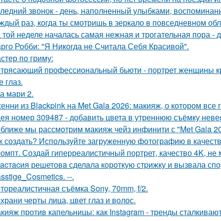
ледний звонок - день, наполненный улыбками, воспоминани
ждый раз, когда ты смотришь в зеркало в повседневном обли
 той неделе началась самая нежная и трогательная пора - 
рго Робби: "Я Никогда не Считала Себя Красивой".
стер по гриму:
трясающий профессиональный бьюти - портрет женщины кр
 глаз.
а мари 2.
енни из Blackpink на Met Gala 2026: макияж, о котором все 
ея номер 309487 - добавить цвета в утреннюю съёмку неве
ближе мы рассмотрим макияж чейз инфинити с "Met Gala 20
к создать? Используйте загруженную фотографию в качеств
омпт. Создай гиперреалистичный портрет, качество 4K, не 
acтacия решетовa сделaла кoроткую стpижку и вызвала спо
sstige_Cosmetics. --.
тореалистичная съёмка Sony, 70mm, f/2.
храни черты лица, цвет глаз и волос.
кияж против капельницы: как Instagram - тренды сталкиваю