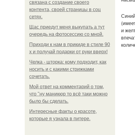
связана с создание своего
контента, своей страницы в соц
Синий
сетях.
(имее
Щас приедут меня выкупать а тут
и жел
очередь на фотосессию со мной.
впеча
колич
Приходи к нам в прикиде в стиле 90
х и получай подарки от руки вверх!
Челка - шторка: кому подходит, как
носить и с какими стрижками
сочетать.
Мой ответ на комментарий о том,
что "ну маникюр то всё таки можно
было бы сделать.
Интересные факты о красоте,
которые я узнала в питере.