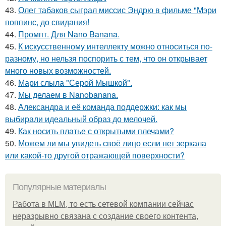
43.
Олег табаков сыграл миссис Эндрю в фильме "Мэри
поппинс, до свидания!
44.
Промпт. Для Nano Banana.
45.
К искусственному интеллекту можно относиться по-
разному, но нельзя поспорить с тем, что он открывает
много новых возможностей.
46.
Мари слыла "Серой Мышкой".
47.
Мы делаем в Nanobanana.
48.
Александра и её команда поддержки: как мы
выбирали идеальный образ до мелочей.
49.
Как носить платье с открытыми плечами?
50.
Можем ли мы увидеть своё лицо если нет зеркала
или какой-то другой отражающей поверхности?
Популярные материалы
Работа в MLM, то есть сетевой компании сейчас
неразрывно связана с создание своего контента,