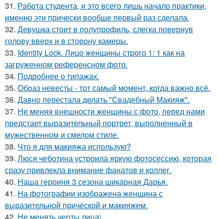
31.
Работа студента, и это всего лишь начало практики,
именно эти прически вообще первый раз сделала.
32.
Девушка стоит в полупрофиль, слегка повернув
голову вверх и в сторону камеры.
33.
Identity Lock. Лицо женщины строго 1: 1 как на
загруженном референсном фото.
34.
Подробнее о типажах.
35.
Образ невесты - тот самый момент, когда важно всё.
36.
Давно перестала делать "Свадебный Макияж".
37.
Не меняя внешности женщины с фото, перед нами
предстает выразительный портрет, выполненный в
мужественном и смелом стиле.
38.
Что я для макияжа использую?
39.
Люся чеботина устроила яркую фотосессию, которая
сразу привлекла внимание фанатов и коллег.
40.
Наша героиня 3 сезона шикарная Дарья.
41.
На фотографии изображена женщина с
выразительной причёской и макияжем.
42.
Не менять черты лица\.