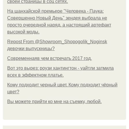
своей страницы в соц сетях.
На шанхайской премьере "Человека - Паука:
Совершенно Новый День" зендея выбрала не
просто очередной наряд, а настоящий артефакт
высокой моды.
Repost From @Showroom_Shopogolik_Noginsk
девочки выпускницы?
Современнаяв чем встречать 2017 год.
Вот это вырез: роузи хантингтон - уайтли затмила
всех в эффектном платьe.
Кому подходит черный цвет. Кому подходит чёрный
цвет?
Вы можете прийти ко мне на съемку, любой.