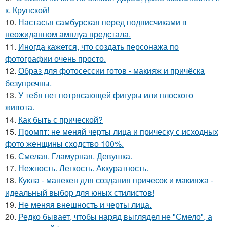
к. Крупской!
10.
Настасья самбурская перед подписчиками в
неожиданном амплуа предстала.
11.
Иногда кажется, что создать персонажа по
фотографии очень просто.
12.
Образ для фотосессии готов - макияж и причёска
безупречны.
13.
У тебя нет потрясающей фигуры или плоского
живота.
14.
Как быть с прической?
15.
Промпт: не меняй черты лица и прическу с исходных
фото женщины сходство 100%.
16.
Смелая. Гламурная. Девушка.
17.
Нежность. Легкость. Аккуратность.
18.
Кукла - манекен для создания причесок и макияжа -
идеальный выбор для юных стилистов!
19.
Не меняя внешность и черты лица.
20.
Редко бывает, чтобы наряд выглядел не "Смело", а