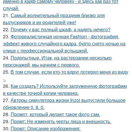
именно в кайф самому человеку - и здесь как раз тот
случай.
21.
Самый волнительный праздник близко для
выпускников и их родителей уже!
22.
Почему у вас полный шкаф, а надеть нечего?
23.
Фотореалистичная ночная Fashion - фотография,
эффект живого случайного кадра, будто снято ночью на
улице с профессиональной вспышкой.
24.
Подопытные. Итак, на растерзании несколько
персонажей, мы начнем с первого.
25.
В том случае, если кто-то вдруг потерял меня из виду
-.
26.
Как создать? Используйте загруженную фотографию
в качестве точной копии человека.
27.
Авторы симулятора жизни Inzoi выпустили большое
обновление 0. 8. 0.
28.
Промпт, который делает такое фото сам.
29.
Промт: Не изменять черты лица и внешность.
30.
Промт: Описание изображения: