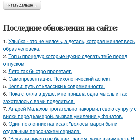
читать дальше →
Последние обновления на сайте:
1.
Улыбка - это не мелочь, а деталь, которая меняет весь
образ человека.
2.
Топ 5 процедур которые нужно сделать тебе перед
отпуском.
3.
Лето так быстро пролетает.
4.
Самопрезентация. Психологический аспект.
5.
Келли: путь от классики к современности.
6.
Пока стояла в душе, мне пришла одна мысль и так
захотелось с вами поделиться.
7.
Андрей Малахов трогательно накормил свою супругу с
вилки перед камерой, вызвав умиление у фанатов.
8.
Один поклонник написал: "волосы марси были
отдельным персонажем сериала.
9.
"В жизни ничего не бывает даром, даже взаимность Н.