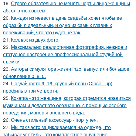
19.
Строго обязательно не менять черты лица женщины
абсолютно совсем.
20.
Каждая из невест в день свадьбы хочет чтобы ее
образ был идеальный, и одно из самых главных
переживаний, что это будет не так.
21.
Коллаж из двух фото.
22.
Максимально реалистичная фотография, нежное и
статусное настроение профессиональной студийной
съемки.
23.
Авторы симулятора жизни Inzoi выпустили большое
обновление 0. 8. 0.
24.
Создай фото 9: 16: крупный план (Close - up),
профиль в три четверти.
25.
Кокетка - это женщина, которая стремится нравиться
мужчинам и делает это осознанно, с помощью особого
поведения, манер и внешнего вида.
26.
Очень стильный аксессуар - портупея.
27.
Мы так часто зацикливаемся на одежде, что
забываем: стиль - это комплексное ощущение.