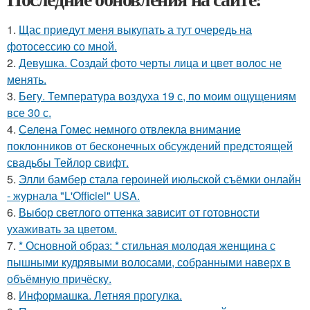
1.
Щас приедут меня выкупать а тут очередь на
фотосессию со мной.
2.
Девушка. Создай фото черты лица и цвет волос не
менять.
3.
Бегу. Температура воздуха 19 с, по моим ощущениям
все 30 с.
4.
Селена Гомес немного отвлекла внимание
поклонников от бесконечных обсуждений предстоящей
свадьбы Тейлор свифт.
5.
Элли бамбер стала героиней июльской съёмки онлайн
- журнала "L'Officiel" USA.
6.
Выбор светлого оттенка зависит от готовности
ухаживать за цветом.
7.
* Основной образ: * стильная молодая женщина с
пышными кудрявыми волосами, собранными наверх в
объёмную причёску.
8.
Информашка. Летняя прогулка.