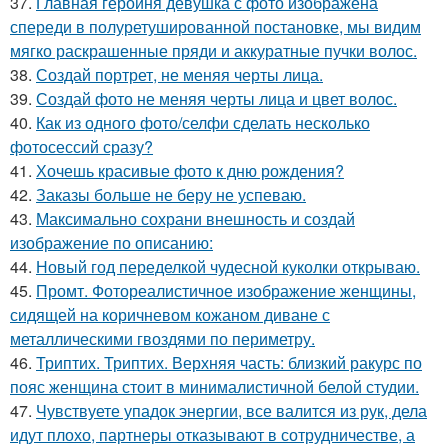
37.
Главная героиня девушка с фото изображена
спереди в полуретушированной постановке, мы видим
мягко раскрашенные пряди и аккуратные пучки волос.
38.
Создай портрет, не меняя черты лица.
39.
Создай фото не меняя черты лица и цвет волос.
40.
Как из одного фото/селфи сделать несколько
фотосессий сразу?
41.
Хочешь красивые фото к дню рождения?
42.
Заказы больше не беру не успеваю.
43.
Максимально сохрани внешность и создай
изображение по описанию:
44.
Новый год переделкой чудесной куколки открываю.
45.
Промт. Фотореалистичное изображение женщины,
сидящей на коричневом кожаном диване с
металлическими гвоздями по периметру.
46.
Триптих. Триптих. Верхняя часть: близкий ракурс по
пояс женщина стоит в минималистичной белой студии.
47.
Чувствуете упадок энергии, все валится из рук, дела
идут плохо, партнеры отказывают в сотрудничестве, а