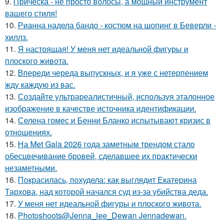
9.
Прическа - не просто волосы, а мощный инструмент
вашего стиля!
10.
Рианна надела бандо - костюм на шопинг в Беверли -
хиллз.
11.
Я настоящая! У меня нет идеальной фигуры и
плоского живота.
12.
Впереди череда выпускных, и я уже с нетерпением
жду каждую из вас.
13.
Создайте ультрареалистичный, используя эталонное
изображение в качестве источника идентификации.
14.
Селена гомес и Бенни Бланко испытывают кризис в
отношениях.
15.
На Met Gala 2026 года заметным трендом стало
обесцвечивание бровей, сделавшее их практически
незаметными.
16.
Покрасилась, похудела: как выглядит Екатерина
Тархова, над которой начался суд из-за убийства деда.
17.
У меня нет идеальной фигуры и плоского живота.
18.
Photoshoots@Jenna_lee_Dewan Jennadewan.