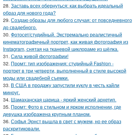
28.
Заставь всех обернуться: как выбрать идеальный
образ для нового года?
29.
Создаю образы для любого случая: от повседневного
до свадебного.
30.
Фотосет/студийный. Экстремально реалистичный
кинематографичный портрет, как живая фотография из
Instagram, снятая на тканевой циклораме из шёлка.
31.
Сила живой фотографии!
32.
Промт: тип изображения: студийный Fashion -
портрет в три четверти, выполненный в стиле высокой
моды или свадебной съемки.
33.
В США в продажу запустили куклу в честь кайли
миноуг.
34.
Шамаханская царица - яркий женский архетип.
35.
Промт: Фото в стильном и ярком исполнении, где
девушка изображена крупным планом.
36.
Софья Эрнст вышла в свет с мужем, но ее образ
раскритиковали.