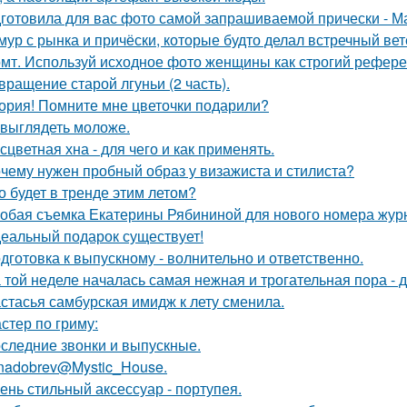
готовила для вас фото самой запрашиваемой прически - М
мур с рынка и причёски, которые будто делал встречный ве
мт. Используй исходное фото женщины как строгий рефере
вращение старой лгуньи (2 часть).
ория! Помните мне цветочки подарили?
 выглядеть моложе.
сцветная хна - для чего и как применять.
чему нужен пробный образ у визажиста и стилиста?
о будет в тренде этим летом?
обая съемка Екатерины Рябининой для нового номера журн
еальный подарок существует!
дготовка к выпускному - волнительно и ответственно.
 той неделе началась самая нежная и трогательная пора - 
стасья самбурская имидж к лету сменила.
стер по гриму:
следние звонки и выпускные.
nadobrev@Mystic_House.
ень стильный аксессуар - портупея.