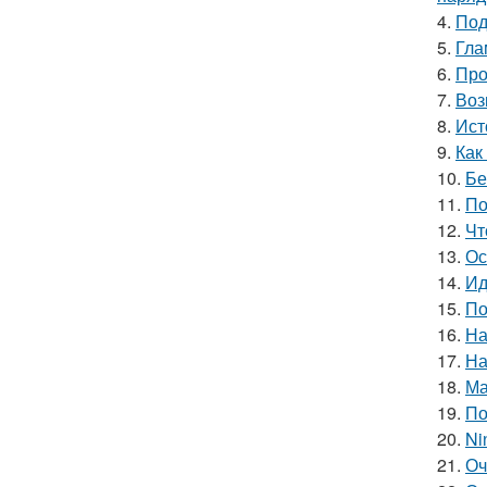
4.
Под
5.
Гла
6.
Про
7.
Воз
8.
Ист
9.
Как
10.
Бе
11.
По
12.
Чт
13.
Ос
14.
Ид
15.
По
16.
На
17.
На
18.
Ма
19.
По
20.
Ni
21.
Оч