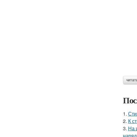
читат
Пос
1.
Сти
2.
К с
3.
На 
наряд