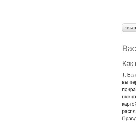
читат
Вас
Как
1. Ес
вы пе
понра
нужно
карто
распл
Правд