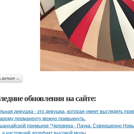
ь дальше →
ледние обновления на сайте:
льная девушка - это девушка, которая умеет выглядеть при
тарому перманенту можно привыкнуть.
шанхайской премьере "Человека - Паука: Совершенно Новы
, а настоящий артефакт высокой моды.