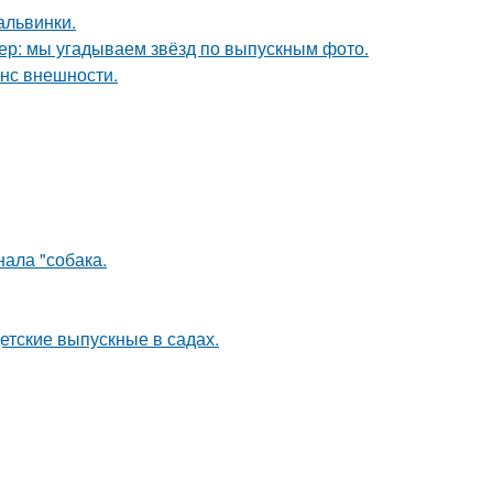
альвинки.
тер: мы угадываем звёзд по выпускным фото.
нс внешности.
ала "собака.
детские выпускные в садах.