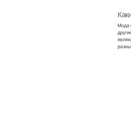
Каки
Мода 
други
являю
разны