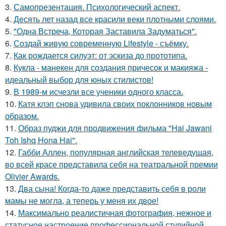
3.
Самопрезентация. Психологический аспект.
4.
Десять лет назад все красили веки плотными слоями.
5.
"Одна Встреча, Которая Заставила Задуматься".
6.
Создай живую современную Lifestyle - съёмку.
7.
Как рождается силуэт: от эскиза до прототипа.
8.
Кукла - манекен для создания причесок и макияжа -
идеальный выбор для юных стилистов!
9.
В 1989-м исчезли все ученики одного класса.
10.
Катя клэп снова удивила своих поклонников новым
образом.
11.
Образ пуджи для продвижения фильма "Hai Jawani
Toh Ishq Hona Hai".
12.
Габби Аллен, популярная английская телеведущая,
во всей красе представила себя на театральной премии
Olivier Awards.
13.
Два сына! Когда-то даже представить себя в роли
мамы не могла, а теперь у меня их двое!
14.
Максимально реалистичная фотография, нежное и
статусное настроение профессиональной студийной