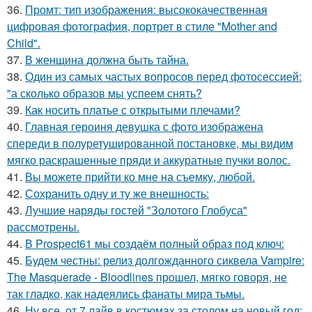
36.
Промт: тип изображения: высококачественная
цифровая фотография, портрет в стиле "Mother and
Child".
37.
В женщина должна быть тайна.
38.
Один из самых частых вопросов перед фотосессией:
"а сколько образов мы успеем снять?
39.
Как носить платье с открытыми плечами?
40.
Главная героиня девушка с фото изображена
спереди в полуретушированной постановке, мы видим
мягко раскрашенные пряди и аккуратные пучки волос.
41.
Вы можете прийти ко мне на съемку, любой.
42.
Сохранить одну и ту же внешность:
43.
Лучшие наряды гостей "Золотого Глобуса"
рассмотрены.
44.
В Prospect61 мы создаём полный образ под ключ:
45.
Будем честны: релиз долгожданного сиквела Vampire:
The Masquerade - Bloodlines прошел, мягко говоря, не
так гладко, как надеялись фанаты мира тьмы.
46.
Ну все, от 7 лайв в костюмах за столом на новый год: