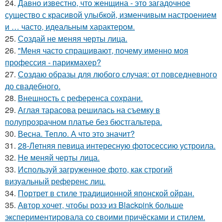
24.
Давно известно, что женщина - это загадочное
существо с красивой улыбкой, изменчивым настроением
и … часто, идеальным характером.
25.
Создай не меняя черты лица.
26.
"Меня часто спрашивают, почему именно моя
профессия - парикмахер?
27.
Создаю образы для любого случая: от повседневного
до свадебного.
28.
Внешность с референса сохрани.
29.
Аглая тарасова решилась на съемку в
полупрозрачном платье без бюстгальтера.
30.
Весна. Тепло. А что это значит?
31.
28-Летняя певица интересную фотосессию устроила.
32.
Не меняй черты лица.
33.
Используй загруженное фото, как строгий
визуальный референс лиц.
34.
Портрет в стиле традиционной японской ойран.
35.
Автор хочет, чтобы розэ из Blackpink больше
экспериментировала со своими причёсками и стилем.