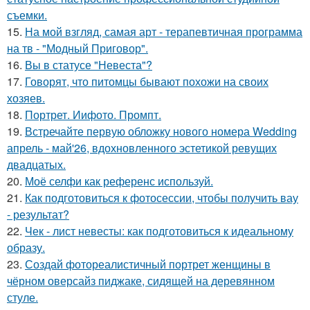
съемки.
15.
На мой взгляд, самая арт - терапевтичная программа
на тв - "Модный Приговор".
16.
Вы в статусе "Невеста"?
17.
Говорят, что питомцы бывают похожи на своих
хозяев.
18.
Портрет. Иифото. Промпт.
19.
Встречайте первую обложку нового номера Wedding
апрель - май'26, вдохновленного эстетикой ревущих
двадцатых.
20.
Моё селфи как референс используй.
21.
Как подготовиться к фотосессии, чтобы получить вау
- результат?
22.
Чек - лист невесты: как подготовиться к идеальному
образу.
23.
Создай фотореалистичный портрет женщины в
чёрном оверсайз пиджаке, сидящей на деревянном
стуле.