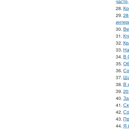
часто
28.
Ко
29.
28
интер
30.
Ве
31.
Кт
32.
Кр
33.
На
34.
В 
35.
Об
36.
Со
37.
Ша
38.
В 
39.
20
40.
За
41.
Ск
42.
Со
43.
Пр
44.
Я 