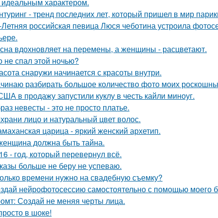
, идеальным характером.
нтуринг - тренд последних лет, который пришел в мир парик
-Летняя российская певица Люся чеботина устроила фотос
ьере.
сна вдохновляет на перемены, а женщины - расцветают.
о не спал этой ночью?
асота снаружи начинается с красоты внутри.
чинаю разбирать большое количество фото моих роскошных
США в продажу запустили куклу в честь кайли миноуг.
раз невесты - это не просто платье.
храни лицо и натуральный цвет волос.
маханская царица - яркий женский архетип.
женщина должна быть тайна.
16 - год, который перевернул всё.
казы больше не беру не успеваю.
олько времени нужно на свадебную съемку?
здай нейрофотосессию самостоятельно с помощью моего б
омт: Создай не меняя черты лица.
просто в шоке!