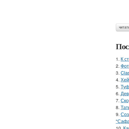
читат
Пос
1.
К с
2.
Фот
3.
Cla
4.
Хей
5.
Туф
6.
Дев
7.
Ско
8.
Тат
9.
Соз
"Сафа
10.
Ка