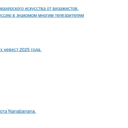
махерского искусства от визажистов.
ессию в знакомом многим телезрителям
 невест 2025 года.
ота Nanabanana.