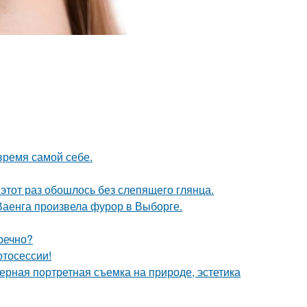
время самой себе.
этот раз обошлось без слепящего глянца.
Ваенга произвела фурор в Выборге.
речно?
отосессии!
рная портретная съемка на природе, эстетика