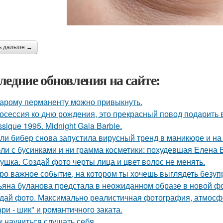
ь дальше →
ледние обновления на сайте:
тарому перманенту можно привыкнуть.
осессия ко дню рождения, это прекрасный повод подарить 
ssique 1995. Midnight Gala Barbie.
ли бибер снова запустила вирусный тренд в маникюре и на 
ли с бусинками и ни грамма косметики: похудевшая Елена 
ушка. Создай фото черты лица и цвет волос не менять.
ро важное событие, на котором ты хочешь выглядеть безуп
ьяна буланова предстала в неожиданном образе в новой ф
дай фото. Максимально реалистичная фотография, атмосфе
ри - шик" и романтичного заката.
к научиться слушать себя.