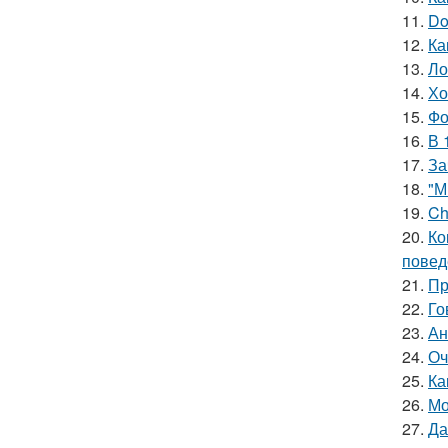
11.
Do
12.
Ка
13.
Ло
14.
Хо
15.
Фо
16.
В 
17.
За
18.
"М
19.
Ch
20.
Ко
повед
21.
Пр
22.
Го
23.
Ан
24.
Оч
25.
Ка
26.
Мо
27.
Да