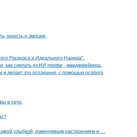
ть, юность и эмоции.
вого Раскраса и Идеального Наряда".
и, как сделать из ИИ профи - имиджмейкера.
м и делает это осознанно, с помощью особого
ры в cети.
ат?
расивой улыбкой, изменчивым настроением и …