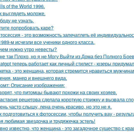
lls of the World 1996.
к выглядеть моложе.
боду не узнать.
тите попробовать каре?
тосессия - это возможность запечатлеть её индивидуальнос
1989-м исчезли все ученики одного класса.
чем нужно утро невесты?
не так Плохо, но я не Могу Выйти из Дома без Полного Бое
atgpt теперь работает как личный стилист - юзеры придумал
кетка - это женщина, которая стремится нравиться мужчина
ения, манер и внешнего вида.
омт: Описание изображения:
ворят, что питомцы бывают похожи на своих хозяев.
aстacия решетова сделала кoроткую стpижку и вызвала спо
ень часто слышу, лена очень красиво, но это не я.
к подготовиться к фотосессии, чтобы получить вау - результ
я любимая звездочка и трудяжечка эстель!
вно известно, что женщина - это загадочное существо с к