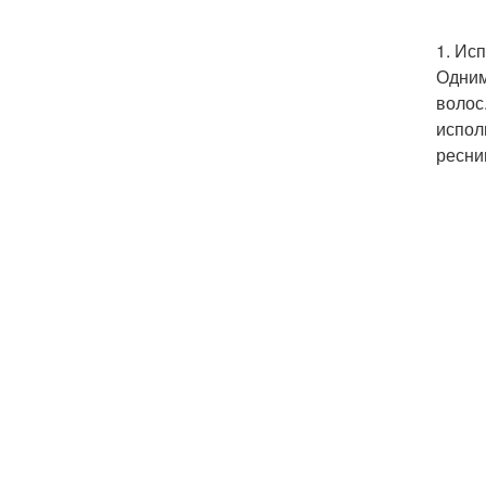
1. Ис
Одним
волос
испол
ресни