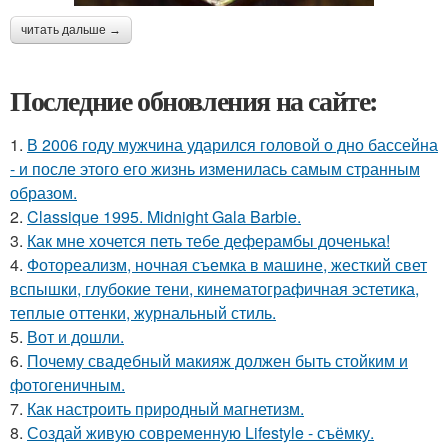
читать дальше →
Последние обновления на сайте:
1.
В 2006 году мужчина ударился головой о дно бассейна
- и после этого его жизнь изменилась самым странным
образом.
2.
Classique 1995. Midnight Gala Barbie.
3.
Как мне хочется петь тебе деферамбы доченька!
4.
Фотореализм, ночная съемка в машине, жесткий свет
вспышки, глубокие тени, кинематографичная эстетика,
теплые оттенки, журнальный стиль.
5.
Вот и дошли.
6.
Почему свадебный макияж должен быть стойким и
фотогеничным.
7.
Как настроить природный магнетизм.
8.
Создай живую современную Lifestyle - съёмку.