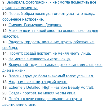
9.
Выбирала фотографии, и не смогла поместить все
приятные моменты.
10.
Первый образ после долгого отпуска - это всегда
особенное настроение.
11.
Смелая. Гламурная. Девушка.
12.
Макияж юли + низкий хвост на основе локонов для
красотки.
13.
Радость, гордость, волнение, грусть, облегчение,
свобода.
14.
Промпт: создай портрет, не меняя черты лица.
15.
Не меняя внешность и черты лица.
16.
Выпускной - один из самых ярких и запоминающихся
дней в жизни.
17.
Власий вдруг до боли знакомый голос услышал.
18.
Нюд, сияние кожи, гладкий пучок.
19.
Extremely Detailed, High - Fashion Beauty Portrait.
20.
Создай портрет, не меняя черты лица.
21.
Полёты к луне снова реальностью спустя
десятилетия стали.