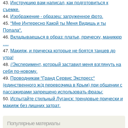
43.
Инструкцию вам написал, как подготовиться к
съемке.
44.
Изображение - образец: загруженное фото.
45.
"Мне Интересно Какой ты Меня Видишь и ты
Попала".
46.
Вкладываешься в образ: платье, прическу, маникюр
….
47.
Макияж, и прическа которые не боятся танцев до
утра!
48.
//Эксперимент, который заставил меня взглянуть на
себя по-новому.
49.
Проводникам "Гранд Сервис Экспресс"
(единственного ж/д перевозчика в Крым) при общении с
пассажирами запрещено использовать фразы:
50.
Испытайте стильный Луганск: трендовые прически и
макияж без лишних затрат.
Популярные материалы