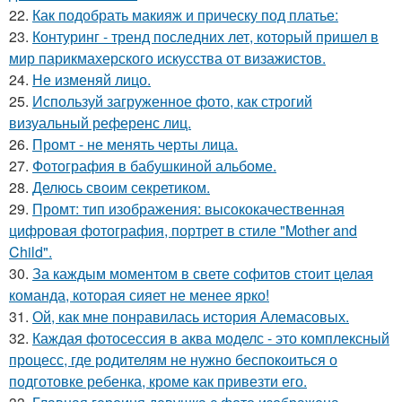
22.
Как подобрать макияж и прическу под платье:
23.
Контуринг - тренд последних лет, который пришел в
мир парикмахерского искусства от визажистов.
24.
Не изменяй лицо.
25.
Используй загруженное фото, как строгий
визуальный референс лиц.
26.
Промт - не менять черты лица.
27.
Фотография в бабушкиной альбоме.
28.
Делюсь своим секретиком.
29.
Промт: тип изображения: высококачественная
цифровая фотография, портрет в стиле "Mother and
Child".
30.
За каждым моментом в свете софитов стоит целая
команда, которая сияет не менее ярко!
31.
Ой, как мне понравилась история Алемасовых.
32.
Каждая фотосессия в аква моделс - это комплексный
процесс, где родителям не нужно беспокоиться о
подготовке ребенка, кроме как привезти его.