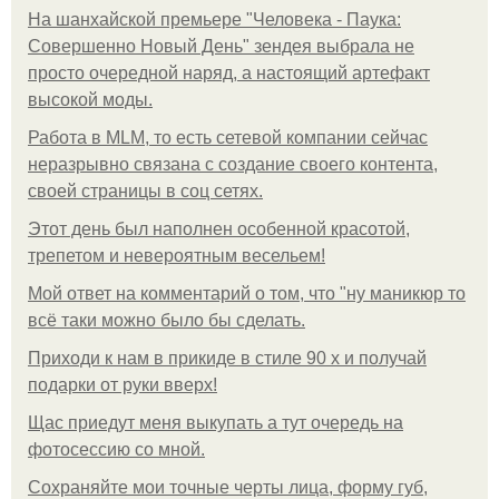
На шанхайской премьере "Человека - Паука:
Совершенно Новый День" зендея выбрала не
просто очередной наряд, а настоящий артефакт
высокой моды.
Работа в MLM, то есть сетевой компании сейчас
неразрывно связана с создание своего контента,
своей страницы в соц сетях.
Этот день был наполнен особенной красотой,
трепетом и невероятным весельем!
Мой ответ на комментарий о том, что "ну маникюр то
всё таки можно было бы сделать.
Приходи к нам в прикиде в стиле 90 х и получай
подарки от руки вверх!
Щас приедут меня выкупать а тут очередь на
фотосессию со мной.
Сохраняйте мои точные черты лица, форму губ,