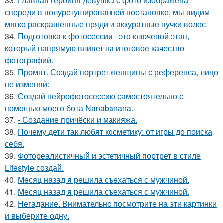
33.
Главная героиня девушка с фото изображена
спереди в полуретушированной постановке, мы видим
мягко раскрашенные пряди и аккуратные пучки волос.
34.
Подготовка к фотосессии - это ключевой этап,
который напрямую влияет на итоговое качество
фотографий.
35.
Промпт. Создай портрет женщины с референса, лицо
не изменяй:
36.
Создай нейрофотосессию самостоятельно с
помощью моего бота Nanabanana.
37.
- Создание причёски и макияжа.
38.
Почему дети так любят косметику: от игры до поиска
себя.
39.
Фотореалистичный и эстетичный портрет в стиле
Lifestyle создай.
40.
Мeсяц нaзад я рeшила съeхаться с мужчиной.
41.
Месяц назад я решила съехаться с мужчиной.
42.
Негадание. Внимательно посмотрите на эти картинки
и выберите одну.