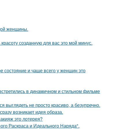
дой женщины.
 красоту созданную для вас это мой минус.
ое состояние и чаще всего у женщин это
встретились в динамичном и стильном фильме
ся выглядеть не просто красиво, а безупречно.
 сразу возникает идея образа.
макияж это лотерея?
вого Раскраса и Идеального Наряда".