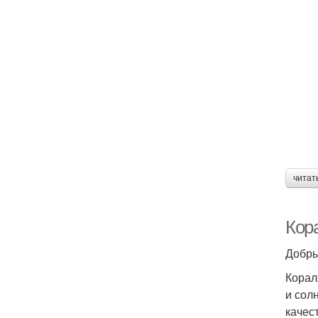
читат
Кор
Добры
Корал
и сол
качес