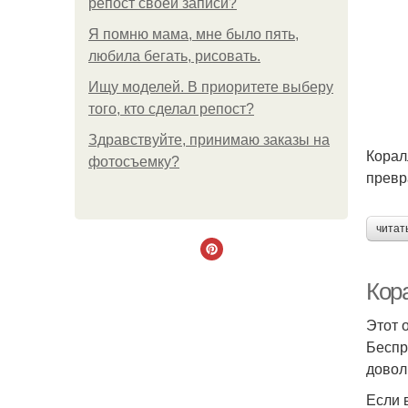
репост своей записи?
Я помню мама, мне было пять,
любила бегать, рисовать.
Ищу моделей. В приоритете выберу
того, кто сделал репост?
Здравствуйте, принимаю заказы на
Корал
фотосъемку?
превр
читат
Кор
Этот 
Беспр
довол
Если 