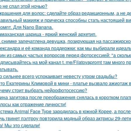
о не спал этой ночью?
Украшения для волос: сделайте образ редакционным, а не де
авильный макияж и прическа способны стать настоящей ви
омпт. Для Nano Banana.
маханская царица - яркий женский архетип.
 снимке запечатлена девушка, позирующая на пассажирско
ександра и её команда поддержки: как мы выбирали идеаль
ин из самых частых вопросов перед фотосессией: "а сколь
дписывайтесь на мой канал t. me/Filatovapromt там много п
атывать.
о сильнее всего успокаивает невесту утром свадьбы?
то Екатерины Климовой в мини - платье вызвало ажиотаж в
чему стоит выбрать нейрофотосессию?
ина загитова после преображения снялась в коротком плат
лосы как отражение личности!
стема Animal Face Type зародилась в южной Корее, а посл
чь гвинет пэлтроу повторила модный образ актрисы 29-летн
а! Мы это сделали!