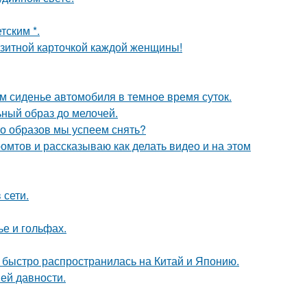
тским *.
зитной карточкой каждой женщины!
м сиденье автомобиля в темное время суток.
ный образ до мелочей.
ко образов мы успеем снять?
ромтов и рассказываю как делать видео и на этом
 сети.
ье и гольфах.
е быстро распространилась на Китай и Японию.
ей давности.