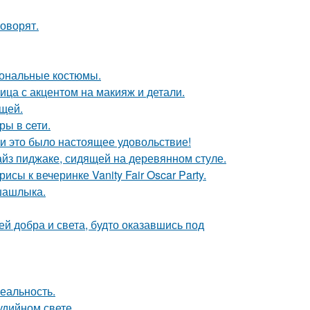
говорят.
иональные костюмы.
ица с акцентом на макияж и детали.
щей.
ры в cети.
и это было настоящее удовольствие!
йз пиджаке, сидящей на деревянном стуле.
сы к вечеринке Vanity Fair Oscar Party.
шашлыка.
ей добра и света, будто оказавшись под
еальность.
удийном свете.