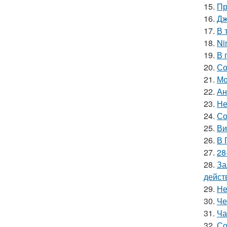
15.
Пр
16.
Дж
17.
В 
18.
Ni
19.
В 
20.
Со
21.
Мо
22.
Ан
23.
Не
24.
Со
25.
Ви
26.
В 
27.
28
28.
За
дейст
29.
Не
30.
Че
31.
Ча
32.
Со