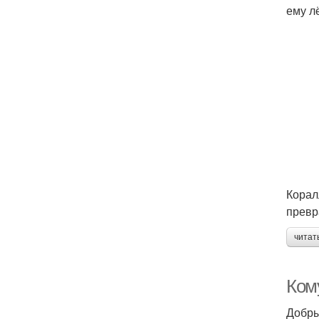
ему лё
Корал
превр
читат
Ком
Добры