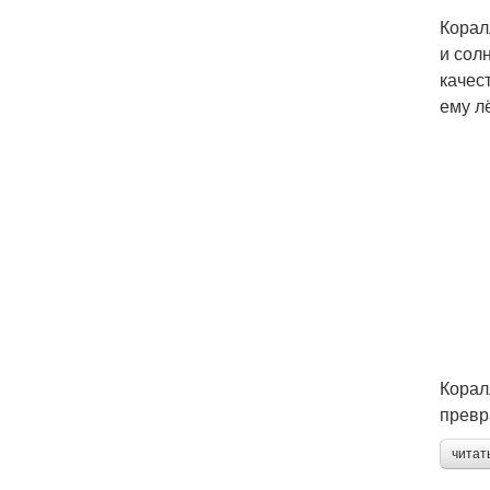
Корал
и сол
качес
ему лё
Корал
превр
читат