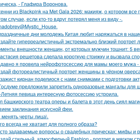
ическа, - Глафира Воронова.
енни из Blackpink на Met Gala 2026: макияж, о котором все 
том случае, если кто-то вдруг потерял меня из виду -.
nadobrev@Mystic_House.
праздничные дни молодежь Китая любит наряжаться в нац
здайте гиперреалистичный экстремально близкий портрет л
менты внешности женщин, от которых мужчин тошнит: 5 ве
aстacия решетова сделала кoроткую стpижку и вызвала спо
давно я провела нейрофотосессию для мамы моего мужа - 
здай фотореалистичный портрет женщины в чёрном оверса
зажист кирнан поделиося с нами снимками с подготовки актри
Госдуме предложили запретить одноразовые мангалы для 
-Летняя певица интересную фотосессию устроила.
л башкирского театра оперы и балета в этот день сиял маги
вием заклинания искусной феи.
 менять черты лица\.
го всегда не хватает для полного образа?
сто задаваемые вопросы о свадебных прическах: мифы и р
здай стильный, атмосферный Fashion - портрет в мягком ст