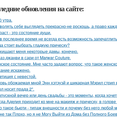
ледние обновления на сайте:
0 утра.
волять себе выглядеть прекрасно-не роскошь, а право каж
раст - это состояние души.
 в последнее время не всегда есть возможность запечатлить
да стоит выбрать гладкую прическу?
хищают меня некоторые дамы, конечно.
аз джанви в сари от Marwar Couture.
ское состояние. Мне часто задают вопрос, что такое женск
ание искажено.
етиция с невестой.
овь обожаемая мной Энн хэтэуэй и шикарная Мэрил стрип 
ол носит прада 2".
пускной вечер или день свадьбы - это моменты, когда хочет
гда Аделия приходит ко мне на макияж и прическу, в голове
о такое бьюти - типаж внешности и почему без него любой 
не так Плохо, но я не Могу Выйти из Дома без Полного Бое