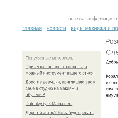
полезная информация о 
главная
новости
виды макияжа и пр
Роз
С ч
Популярные материалы
Добры
Прическа - не просто волосы, а
мощный инструмент вашего стиля!
Корал
и сол
Дорогие девушки, приглашаю вас к
качес
себе в студию на макияж и
ему лё
обучение!
Dafunkystyle. Matrix neo.
Дорогой автор? Не забудь сделать