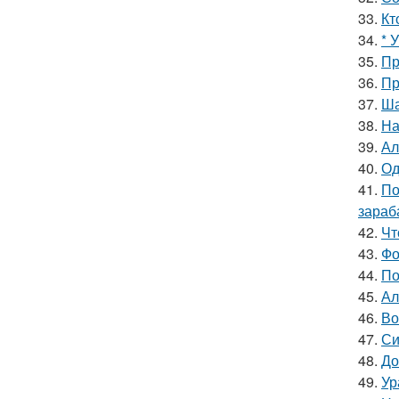
33.
Кт
34.
* 
35.
Пр
36.
Пр
37.
Ша
38.
На
39.
Ал
40.
Од
41.
По
зараб
42.
Чт
43.
Фо
44.
По
45.
Ал
46.
Во
47.
Си
48.
До
49.
Ур