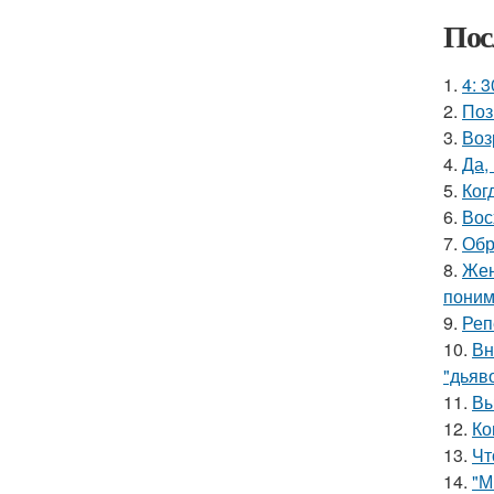
Пос
1.
4: 3
2.
Поз
3.
Воз
4.
Да,
5.
Ког
6.
Вос
7.
Обр
8.
Жен
поним
9.
Реп
10.
Вн
"дьяв
11.
Вы
12.
Ко
13.
Чт
14.
"М