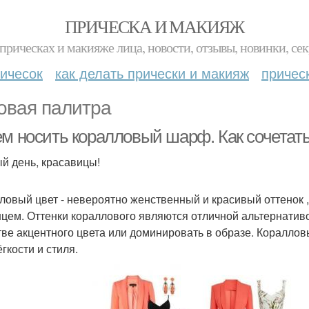
ПРИЧЕСКА И МАКИЯЖ
прическах и макияже лица, новости, отзывы, новинки, сек
ичесок
как делать прически и макияж
причес
овая палитра
ем носить коралловый шарф. Как сочетат
й день, красавицы!
ловый цвет - невероятно женственный и красивый оттенок ,
нцем. Оттенки кораллового являются отличной альтернативой
тве акцентного цвета или доминировать в образе. Кораллов
гкости и стиля.