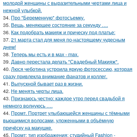
молодой женщины с выразительными чертами лица и
нежной улыбкой.
34.
Про "Беременную" фотосъемку.
35.
Вещь, меняющее состояние за секунду ….
36.
Как подобрать макияж и прическу под платье:
37.
21 марта стал для меня по-настоящему чудесным
днем!
38.
Теперь мы есть и в мах - max.
39.
Давно перестала делать "Свадебный Макияж".
40.
Люся чеботина устроила яркую фотосессию, которая
сразу привлекла внимание фанатов и коллег.
41.
Выпускной бывает раз в жизни.
42.
Не менять черты лица.
43.
Признаюсь честно: каждое утро перед свадьбой я
немного волнуюсь ….
44.
Промт. Портрет улыбающейся женщины с тёмными
вьющимися волосами, уложенными в объёмную
причёску на макушке.
45.
Промт: тип изображения: студийный Fashion -