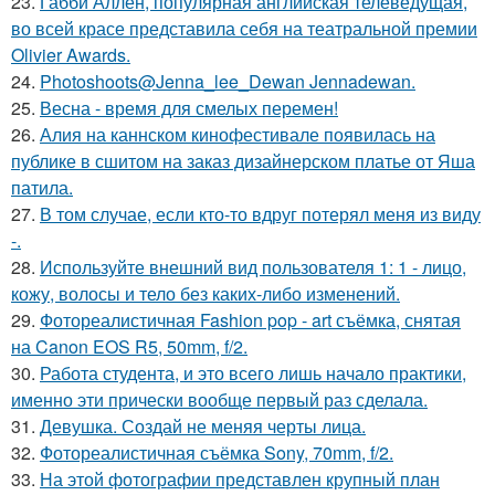
23.
Габби Аллен, популярная английская телеведущая,
во всей красе представила себя на театральной премии
Olivier Awards.
24.
Photoshoots@Jenna_lee_Dewan Jennadewan.
25.
Весна - время для смелых перемен!
26.
Алия на каннском кинофестивале появилась на
публике в сшитом на заказ дизайнерском платье от Яша
патила.
27.
В том случае, если кто-то вдруг потерял меня из виду
-.
28.
Используйте внешний вид пользователя 1: 1 - лицо,
кожу, волосы и тело без каких-либо изменений.
29.
Фотореалистичная Fashion pop - art съёмка, снятая
на Canon EOS R5, 50mm, f/2.
30.
Работа студента, и это всего лишь начало практики,
именно эти прически вообще первый раз сделала.
31.
Девушка. Создай не меняя черты лица.
32.
Фотореалистичная съёмка Sony, 70mm, f/2.
33.
На этой фотографии представлен крупный план