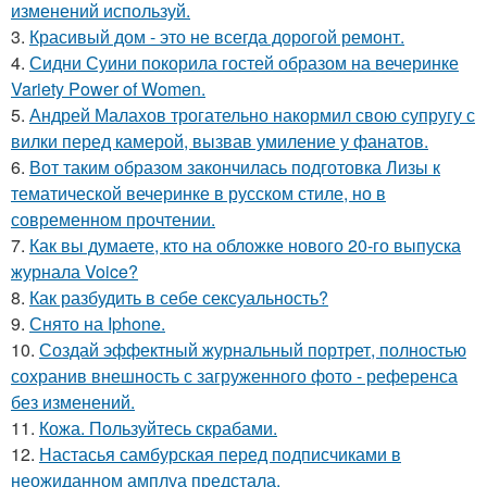
изменений используй.
3.
Красивый дом - это не всегда дорогой ремонт.
4.
Сидни Суини покорила гостей образом на вечеринке
Variety Power of Women.
5.
Андрей Малахов трогательно накормил свою супругу с
вилки перед камерой, вызвав умиление у фанатов.
6.
Вот таким образом закончилась подготовка Лизы к
тематической вечеринке в русском стиле, но в
современном прочтении.
7.
Как вы думаете, кто на обложке нового 20-го выпуска
журнала Voice?
8.
Как разбудить в себе сексуальность?
9.
Снято на Iphone.
10.
Создай эффектный журнальный портрет, полностью
сохранив внешность с загруженного фото - референса
без изменений.
11.
Кожа. Пользуйтесь скрабами.
12.
Настасья самбурская перед подписчиками в
неожиданном амплуа предстала.