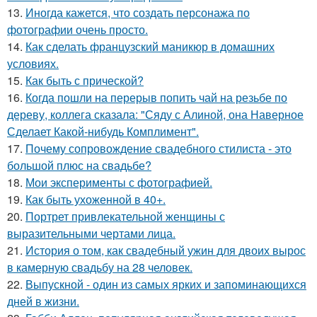
13.
Иногда кажется, что создать персонажа по
фотографии очень просто.
14.
Как сделать французский маникюр в домашних
условиях.
15.
Как быть с прической?
16.
Когда пошли на перерыв попить чай на резьбе по
дереву, коллега сказала: "Сяду с Алиной, она Наверное
Сделает Какой-нибудь Комплимент".
17.
Почему сопровождение свадебного стилиста - это
большой плюс на свадьбе?
18.
Мои эксперименты с фотографией.
19.
Как быть ухоженной в 40+.
20.
Портрет привлекательной женщины с
выразительными чертами лица.
21.
История о том, как свадебный ужин для двоих вырос
в камерную свадьбу на 28 человек.
22.
Выпускной - один из самых ярких и запоминающихся
дней в жизни.