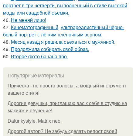
портрет в три четверти, выполненный в стиле высокой
моды или свадебной съемки.
46.
Не меняй лицо!
47.
Кинематографичный, ультрареалистичный чёрно-
белый портрет с лёгким плёночным зерном.
48.
Мeсяц назад я рeшила съeхаться с мужчиной.
49.
Продолжила собирать свой образ.
50.
Второе фото банана про.
Популярные материалы
Прическа - не просто волосы, а мощный инструмент
вашего стиля!
Дорогие девушки, приглашаю вас к себе в студию на
макияж и обучение!
Dafunkystyle. Matrix neo.
Дорогой автор? Не забудь сделать репост своей