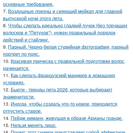
основные требования.
7.
Воздушные локоны и сияющий мейкап для главной
выпускной ночи этого лета.
8.
Чтобы сделать идеально гладкий пучок (без торчащих
волосков и "Петухов"), нужен правильный порядок
действий и стайлинг.
9.
Парный. Черно-белая студийная фотография, парный
портрет по пояс.
10.
Красивая прическа с правильной подготовки волос
начинается.
11.
Как сделать французский маникюр в домашних
условиях.
12.
Бьюти - тренды лета 2026, которые выбирают
знаменитости.
13.
Иногда, чтобы создать что-то новое, приходится
отпустить старое.
14.
Пейдж ниманн, живущая в образе Арианы гранде.
15.
Нельзя менять лицо.
16.
Промт: этот снимок представляет собой эффектное