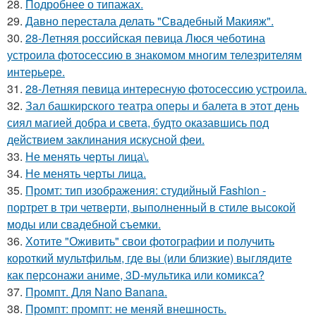
28.
Подробнее о типажах.
29.
Давно перестала делать "Свадебный Макияж".
30.
28-Летняя российская певица Люся чеботина
устроила фотосессию в знакомом многим телезрителям
интерьере.
31.
28-Летняя певица интересную фотосессию устроила.
32.
Зал башкирского театра оперы и балета в этот день
сиял магией добра и света, будто оказавшись под
действием заклинания искусной феи.
33.
Не менять черты лица\.
34.
Не менять черты лица.
35.
Промт: тип изображения: студийный Fashion -
портрет в три четверти, выполненный в стиле высокой
моды или свадебной съемки.
36.
Хотите "Оживить" свои фотографии и получить
короткий мультфильм, где вы (или близкие) выглядите
как персонажи аниме, 3D-мультика или комикса?
37.
Промпт. Для Nano Banana.
38.
Промпт: промпт: не меняй внешность.