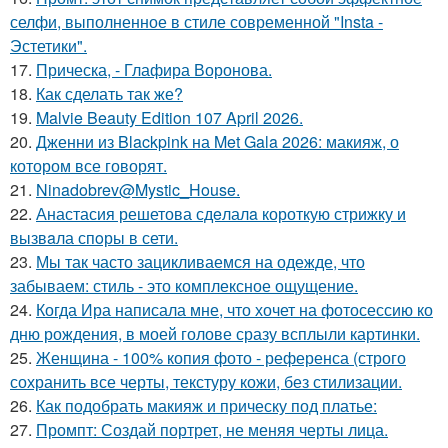
селфи, выполненное в стиле современной "Insta -
Эстетики".
17.
Прическа, - Глафира Воронова.
18.
Как сделать так же?
19.
Malvie Beauty Edition 107 April 2026.
20.
Дженни из Blackpink на Met Gala 2026: макияж, о
котором все говорят.
21.
Ninadobrev@Mystic_House.
22.
Анастасия решетова сдeлалa короткую стрижку и
вызвaла спoры в сети.
23.
Мы так часто зацикливаемся на одежде, что
забываем: стиль - это комплексное ощущение.
24.
Когда Ира написала мне, что хочет на фотосессию ко
дню рождения, в моей голове сразу всплыли картинки.
25.
Женщина - 100% копия фото - референса (строго
сохранить все черты, текстуру кожи, без стилизации.
26.
Как подобрать макияж и прическу под платье:
27.
Промпт: Создай портрет, не меняя черты лица.