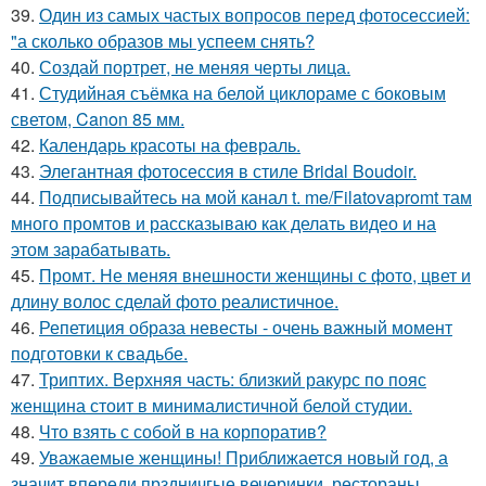
39.
Один из самых частых вопросов перед фотосессией:
"а сколько образов мы успеем снять?
40.
Создай портрет, не меняя черты лица.
41.
Студийная съёмка на белой циклораме с боковым
светом, Canon 85 мм.
42.
Календарь красоты на февраль.
43.
Элегантная фотосессия в стиле Bridal Boudoir.
44.
Подписывайтесь на мой канал t. me/Filatovapromt там
много промтов и рассказываю как делать видео и на
этом зарабатывать.
45.
Промт. Не меняя внешности женщины с фото, цвет и
длину волос сделай фото реалистичное.
46.
Репетиция образа невесты - очень важный момент
подготовки к свадьбе.
47.
Триптих. Верхняя часть: близкий ракурс по пояс
женщина стоит в минималистичной белой студии.
48.
Что взять с собой в на корпоратив?
49.
Уважаемые женщины! Приближается новый год, а
значит впереди прздничгые вечеринки, рестораны,