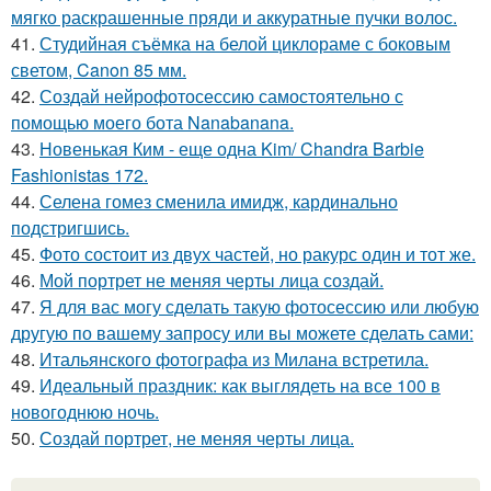
мягко раскрашенные пряди и аккуратные пучки волос.
41.
Студийная съёмка на белой циклораме с боковым
светом, Canon 85 мм.
42.
Создай нейрофотосессию самостоятельно с
помощью моего бота Nanabanana.
43.
Новенькая Ким - еще одна Kim/ Chandra Barbie
Fashionistas 172.
44.
Селена гомез сменила имидж, кардинально
подстригшись.
45.
Фото состоит из двух частей, но ракурс один и тот же.
46.
Мой портрет не меняя черты лица создай.
47.
Я для вас могу сделать такую фотосессию или любую
другую по вашему запросу или вы можете сделать сами:
48.
Итальянского фотографа из Милана встретила.
49.
Идеальный праздник: как выглядеть на все 100 в
новогоднюю ночь.
50.
Создай портрет, не меняя черты лица.