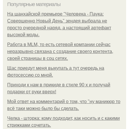
Популярные материалы
На шанхайской премьере "Человека - Паука:
Совершенно Новый День" зендея выбрала не
просто очередной наряд, а настоящий артефакт
высокой моды.
Работа в MLM, то есть сетевой компании сейчас
неразрывно связана с создание своего контента,
своей страницы в соц сетях.
Щас приедут меня выкупать а тут очередь на
фотосессию со мной.
Приходи к нам в прикиде в стиле 90 х и получай
подарки от руки вверх!
Мой ответ на комментарий о том, что "ну маникюр то
всё таки можно было бы сделать.
Челка - шторка: кому подходит, как носить и с какими
стрижками сочетать.