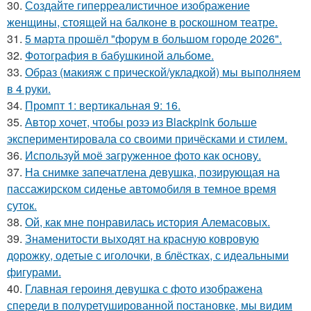
30.
Создайте гиперреалистичное изображение
женщины, стоящей на балконе в роскошном театре.
31.
5 марта прошёл "форум в большом городе 2026".
32.
Фотография в бабушкиной альбоме.
33.
Образ (макияж с прической/укладкой) мы выполняем
в 4 руки.
34.
Промпт 1: вертикальная 9: 16.
35.
Автор хочет, чтобы розэ из Blackpink больше
экспериментировала со своими причёсками и стилем.
36.
Используй моё загруженное фото как основу.
37.
На снимке запечатлена девушка, позирующая на
пассажирском сиденье автомобиля в темное время
суток.
38.
Ой, как мне понравилась история Алемасовых.
39.
Знаменитости выходят на красную ковровую
дорожку, одетые с иголочки, в блёстках, с идеальными
фигурами.
40.
Главная героиня девушка с фото изображена
спереди в полуретушированной постановке, мы видим