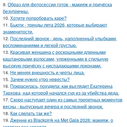
9.
Образ для фотосессии готов - макияж и причёска
безупречны.
10.
Хотите попробовать каре?
11.
Бьюти - тренды лета 2026, которые выбирают
знаменитости.
12.
Последний звонок - день, наполненный улыбками,
воспоминаниями и легкой грустью.
13.
Красивая женщина с роскошными длинными
каштановыми волосами, уложенными в стильную
высокую причёску с ниспадающими локонами.
14.
Не меняя внешность и черты лица.
15.
Зачем нужно утро невесты?
16.
Покрасилась, похудела: как выглядит Екатерина
Тархова, над которой начался суд из-за убийства деда.
17.
Скоро наступает один из самых трепетных моментов
весны - выпускные вечера и последний звонок.
18.
Как сделать так же?
19.
Дженни из Blackpink на Met Gala 2026: макияж, о
котором все говорят.