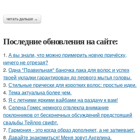
читать дальше →
Последние обновления на сайте:
1.
А вы знали, что можно примерить новую причёску,
ничего не отрезая?
2.
Одна "Правильная" баночка лака для волос и успех
твоей укладки гарантирован до первого мытья головы.
3.
Стильные прически для коротких волос: простые идеи.
4.
Тема актуальна более чем.
5.
Я с летними яркими вайбами на раздачу к вам!
6.
Селена Гомес немного отвлекла внимание
поклонников от бесконечных обсуждений предстоящей
свадьбы Тейлор свифт.
7.
Гармония - это когда образ дополняет, а не затмевает.
8.
Давайте знакомиться! Меня зовут Ангелина.