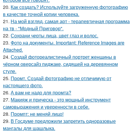
20.
Как создать? Используйте загруженную фотографию
в качестве точной копии человека.
21.
На мой взгляд, самая арт - терапевтичная программа
на тв - "Модный Приговор".
22.
Сохрани черты лица, цвет глаз и волос.
23.
Фото на документы. Important: Reference Images are
Attached.
24.
Создай фотореалистичный портрет женщины в
чёрном оверсайз пиджаке, сидящей на деревянном
стуле.
25.
Промт. Создай фотографию не отличимую от
настоящего фото.
26.
А вам не надо для промта?
27.
Макияж и прическа - это мощный инструмент
самовыражения и уверенности в себе.
28.
Промпт: не меняй лицо!
29.
В Госдуме предложили запретить одноразовые
мангалы для шашлыка.