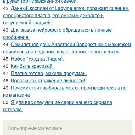
в руках торт с зажжённой свечой.
42.
Данный косплей от Ladymelamori поражает сиянием
серебристого платья, его смелым декольте и
безупречной грацией.
43.
Для заказа нейрофото обращаться в личные
сообщения.
44.
Семилетняя дочь Анастасии Заворотнюк с макияжем
появилась на ледовом шоу с Петром Чернышевым.
45.
Набор "Уход за Лицом".
46.
Как быть красивой.
47.
Платье готово, макияж продуман.
48.
Волосы как отражение личности!
49.
Почему стоит выбирать мех от производителя, а не
из магазина
50.
Я для вас следующие серии нашего сериала
готовлю.
Популярные материалы