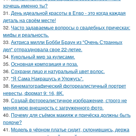
хочешь именно ты?
31.
День идеальной красоты в Enso - это когда каждая
деталь на своём месте!
32.
Часто задаваемые вопросы о свадебных прическах:
мифы и реальность.
33.
Актриса милли Бобби Браун из "Очень Странных
дел" отпраздновала свое 22-летие.
34.
Кукольный мир за кулисами.
35.
Основная композиция и поза.
36.
Сохрани лицо и натуральный цвет волос.
37.
"Я Сама Накрашусь и Уложусь".
38.
Кинематографический фотореалистичный портрет
невесты, формат 9: 16, 8K.
39.
Создай фотореалистичное изображение, строго не
меняя мою внешность с загруженного фото.
40.
Почему для съёмок макияж и причёска должны быть
поярче?
41.
Модель в чёрном платье сидит, склонившись, держа