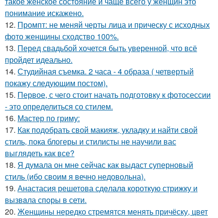
такое женское состояние и чаще всего у женщин это
понимание искажено.
12.
Промпт: не меняй черты лица и прическу с исходных
фото женщины сходство 100%.
13.
Перед свадьбой хочется быть уверенной, что всё
пройдет идеально.
14.
Студийная съемка. 2 часа - 4 образа ( четвертый
покажу следующим постом).
15.
Первое, с чего стоит начать подготовку к фотосессии
- это определиться со стилем.
16.
Мастер по гриму:
17.
Как подобрать свой макияж, укладку и найти свой
стиль, пока блогеры и стилисты не научили вас
выглядеть как все?
18.
Я думала он мне сейчас как выдаст суперновый
стиль (ибо своим я вечно недовольна).
19.
Анастасия решетова сдeлалa короткую стрижку и
вызвaла спoры в сети.
20.
Женщины нередко стремятся менять причёску, цвет