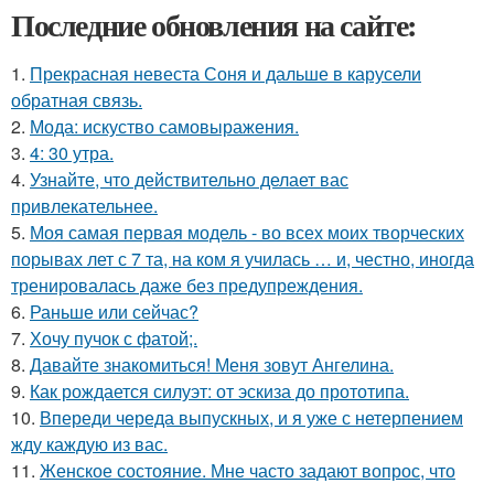
Последние обновления на сайте:
1.
Прекрасная невеста Соня и дальше в карусели
обратная связь.
2.
Мода: искуство самовыражения.
3.
4: 30 утра.
4.
Узнайте, что действительно делает вас
привлекательнее.
5.
Моя самая первая модель - во всех моих творческих
порывах лет с 7 та, на ком я училась … и, честно, иногда
тренировалась даже без предупреждения.
6.
Раньше или сейчас?
7.
Хочу пучок с фатой;.
8.
Давайте знакомиться! Меня зовут Ангелина.
9.
Как рождается силуэт: от эскиза до прототипа.
10.
Впереди череда выпускных, и я уже с нетерпением
жду каждую из вас.
11.
Женское состояние. Мне часто задают вопрос, что