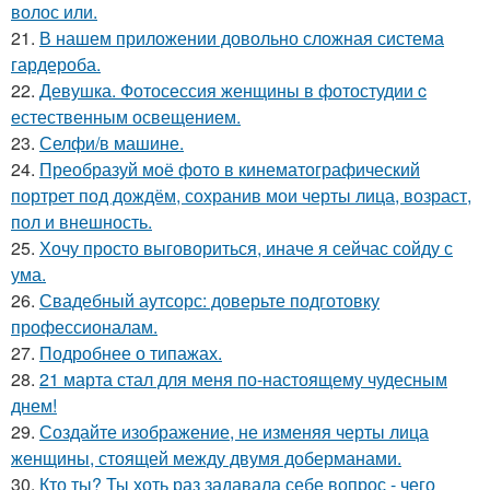
волос или.
21.
В нашем приложении довольно сложная система
гардероба.
22.
Девушка. Фотосессия женщины в фотостудии c
естественным освещением.
23.
Селфи/в машине.
24.
Преобразуй моё фото в кинематографический
портрет под дождём, сохранив мои черты лица, возраст,
пол и внешность.
25.
Хочу просто выговориться, иначе я сейчас сойду с
ума.
26.
Свадебный аутсорс: доверьте подготовку
профессионалам.
27.
Подробнее о типажах.
28.
21 марта стал для меня по-настоящему чудесным
днем!
29.
Создайте изображение, не изменяя черты лица
женщины, стоящей между двумя доберманами.
30.
Кто ты? Ты хоть раз задавала себе вопрос - чего