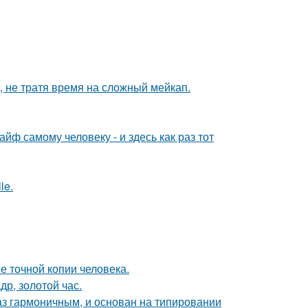
, не тратя время на сложный мейкап.
йф самому человеку - и здесь как раз тот
le.
е точной копии человека.
др, золотой час.
аз гармоничным, и основан на типировании