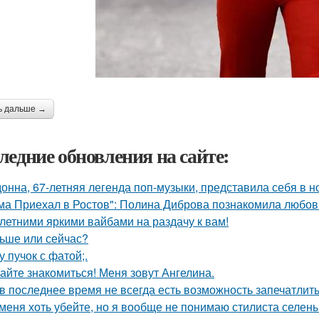
ь дальше →
ледние обновления на сайте:
онна, 67-летняя легенда поп-музыки, представила себя в 
ма Приехал в Ростов": Полина Диброва познакомила любовн
 летними яркими вайбами на раздачу к вам!
ьше или сейчас?
у пучок с фатой;.
айте знакомиться! Меня зовут Ангелина.
 в последнее время не всегда есть возможность запечатлить
меня хоть убейте, но я вообще не понимаю стилиста селены