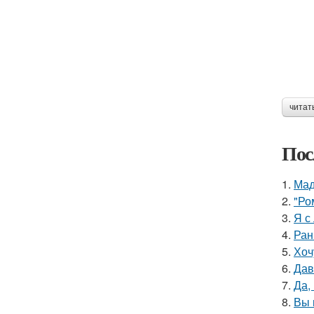
читат
Пос
1.
Мад
2.
"Ро
3.
Я с
4.
Ран
5.
Хоч
6.
Дав
7.
Да,
8.
Вы 