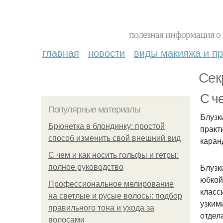
полезная информация о 
главная
новости
виды макияжа и пр
Сек
С ч
Популярные материалы
Блузк
Брюнетка в блондинку: простой
практ
способ изменить свой внешний вид
каран
С чем и как носить гольфы и гетры:
Блузк
полное руководство
юбкой
Профессиональное мелирование
класс
на светлые и русые волосы: подбор
узким
правильного тона и ухода за
отдел
волосами