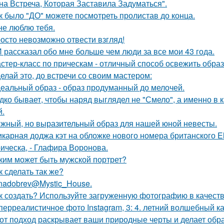
на Встреча, Которая Заставила Задуматься".
к было "ДО" можете посмотреть пролистав до конца.
не люблю тебя.
осто невозможно отвести взгляд!
 рассказал обо мне больше чем люди за все мои 43 года.
стер-класс по прическам - отличный способ освежить образ
елай это, до встречи со своим мастером:
еальный образ - образ продуманный до мелочей.
дко бывает, чтобы наряд выглядел не "Смело", а именно в ка
й.
жный, но выразительный образ для нашей юной невесты.
карная доджа кэт на обложке нового номера британского El
ическа, - Глафира Воронова.
ким может быть мужской портрет?
к сделать так же?
nadobrev@Mystic_House.
к создать? Используйте загруженную фотографию в качеств
перреалистичное фото Instagram, 3: 4. летний волшебный ка
от подход раскрывает ваши природные черты и делает обр