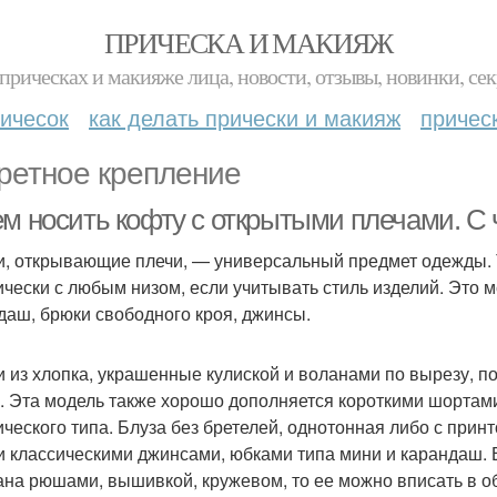
ПРИЧЕСКА И МАКИЯЖ
прическах и макияже лица, новости, отзывы, новинки, сек
ичесок
как делать прически и макияж
причес
ретное крепление
ем носить кофту с открытыми плечами. С 
и, открывающие плечи, — универсальный предмет одежды. 
ически с любым низом, если учитывать стиль изделий. Это
даш, брюки свободного кроя, джинсы.
и из хлопка, украшенные кулиской и воланами по вырезу, 
. Эта модель также хорошо дополняется короткими шортами
ического типа. Блуза без бретелей, однотонная либо с прин
и классическими джинсами, юбками типа мини и карандаш. 
ана рюшами, вышивкой, кружевом, то ее можно вписать в об