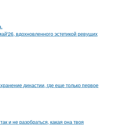
.
май'26, вдохновленного эстетикой ревущих
охранение династии, где еще только первое
так и не разобраться, какая она твоя