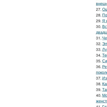
внешн
27.
Ош
28.
По
29.
Я 
30.
Вс
двадц
31.
Че
32.
Эл
33.
Лу
34.
Те
35.
Си
36.
Ре
покол
37.
Из
38.
Ка
39.
Та
40.
Мо
женст
41.
Гл