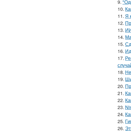
9.
"Од
10.
Ка
11.
Я 
12.
Пр
13.
ИИ
14.
Ма
15.
Сд
16.
Ид
17.
Ре
случа
18.
Не
19.
Ши
20.
Пр
21.
Ка
22.
Ка
23.
Ni
24.
Ка
25.
Ги
26.
Эт