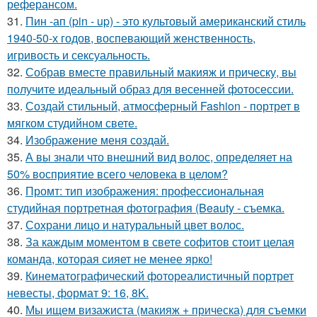
реферансом.
31.
Пин -ап (pin - up) - это культовый американский стиль
1940-50-х годов, воспевающий женственность,
игривость и сексуальность.
32.
Собрав вместе правильный макияж и прическу, вы
получите идеальный образ для весенней фотосессии.
33.
Создай стильный, атмосферный Fashion - портрет в
мягком студийном свете.
34.
Изображение меня создай.
35.
А вы знали что внешний вид волос, определяет на
50% восприятие всего человека в целом?
36.
Промт: тип изображения: профессиональная
студийная портретная фотография (Beauty - съемка.
37.
Сохрани лицо и натуральный цвет волос.
38.
За каждым моментом в свете софитов стоит целая
команда, которая сияет не менее ярко!
39.
Кинематографический фотореалистичный портрет
невесты, формат 9: 16, 8K.
40.
Мы ищем визажиста (макияж + прическа) для съемки