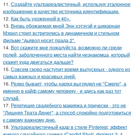
11.
Создайте ультрареалистичный, используя эталонное
изображение в качестве источника идентификации.
12.
Как быть ухоженной в 40+.
13.
Вновь обожаемая мной Энн хэтэуэй и шикарная
Мэрил стрип встретились в динамичном и стильном
фильме "дьявол носит прада 2".
14.
Вот скажите мне пожалуйста, возможно ли среди
полей, заболоченного места найти незнакомца, который
скажет куда двигаться дальше?
15.
Совсем скоро наступит время выпускных - одного из
самых важных и красивых дней.
16.
Редко бывает, чтобы наряд выглядел не "Смело", а
именно в кайф самому человеку - и здесь как раз тот
случай.
17.
Репетиция свадебного макияжа и прически - это не
"Лишняя Трата Денег", а способ спокойно подготовиться
к самому важному дню.
18.
Ультрареалистичный кадр в стиле Pinterest, эффект
живого случайного снимка (Candid Shot), формат 3: 4.