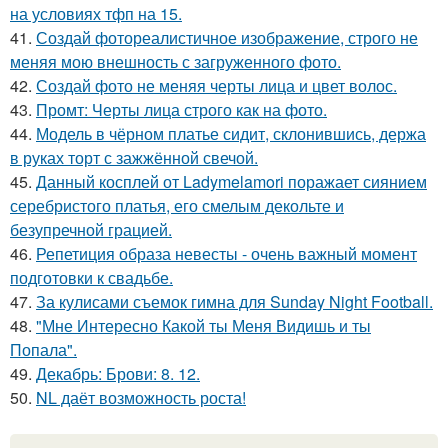
на условиях тфп на 15.
41.
Создай фотореалистичное изображение, строго не
меняя мою внешность с загруженного фото.
42.
Создай фото не меняя черты лица и цвет волос.
43.
Промт: Черты лица строго как на фото.
44.
Модель в чёрном платье сидит, склонившись, держа
в руках торт с зажжённой свечой.
45.
Данный косплей от Ladymelamori поражает сиянием
серебристого платья, его смелым декольте и
безупречной грацией.
46.
Репетиция образа невесты - очень важный момент
подготовки к свадьбе.
47.
За кулисами съемок гимна для Sunday Night Football.
48.
"Мне Интересно Какой ты Меня Видишь и ты
Попала".
49.
Декабрь: Брови: 8. 12.
50.
NL даёт возможность роста!