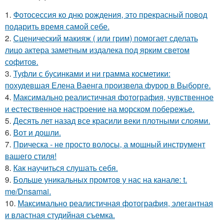
1.
Фотосессия ко дню рождения, это прекрасный повод
подарить время самой себе.
2.
Сценический макияж ( или грим) помогает сделать
лицо актера заметным издалека под ярким светом
софитов.
3.
Туфли с бусинками и ни грамма косметики:
похудевшая Елена Ваенга произвела фурор в Выборге.
4.
Максимально реалистичная фотография, чувственное
и естественное настроение на морском побережье.
5.
Десять лет назад все красили веки плотными слоями.
6.
Вот и дошли.
7.
Прическа - не просто волосы, а мощный инструмент
вашего стиля!
8.
Как научиться слушать себя.
9.
Больше уникальных промтов у нас на канале: t.
me/Dnsamai.
10.
Максимально реалистичная фотография, элегантная
и властная студийная съемка.