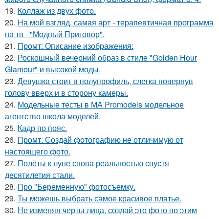
19.
Коллаж из двух фото.
20.
На мой взгляд, самая арт - терапевтичная программа
на тв - "Модный Приговор".
21.
Промт: Описание изображения:
22.
Роскошный вечерний образ в стиле "Golden Hour
Glamour" и высокой моды.
23.
Девушка стоит в полупрофиль, слегка повернув
голову вверх и в сторону камеры.
24.
Модельные тесты в МА Promodels модельное
агентство школа моделей.
25.
Кадр по пояс.
26.
Промт. Создай фотографию не отличимую от
настоящего фото.
27.
Полёты к луне снова реальностью спустя
десятилетия стали.
28.
Про "Беременную" фотосъемку.
29.
Ты можешь выбрать самое красивое платье.
30.
Не изменяя черты лица, создай это фото по этим