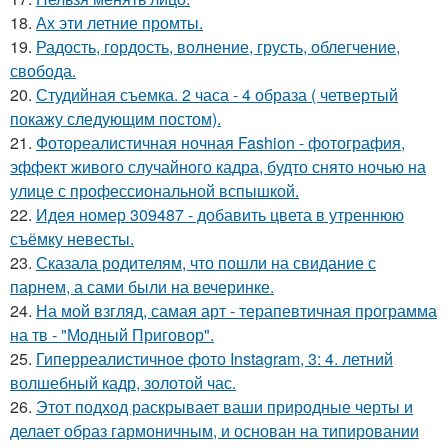
18.
Ах эти летние промты.
19.
Радость, гордость, волнение, грусть, облегчение,
свобода.
20.
Студийная съемка. 2 часа - 4 образа ( четвертый
покажу следующим постом).
21.
Фотореалистичная ночная Fashion - фотография,
эффект живого случайного кадра, будто снято ночью на
улице с профессиональной вспышкой.
22.
Идея номер 309487 - добавить цвета в утреннюю
съёмку невесты.
23.
Сказала родителям, что пошли на свидание с
парнем, а сами были на вечеринке.
24.
На мой взгляд, самая арт - терапевтичная программа
на тв - "Модный Приговор".
25.
Гиперреалистичное фото Instagram, 3: 4. летний
волшебный кадр, золотой час.
26.
Этот подход раскрывает ваши природные черты и
делает образ гармоничным, и основан на типировании