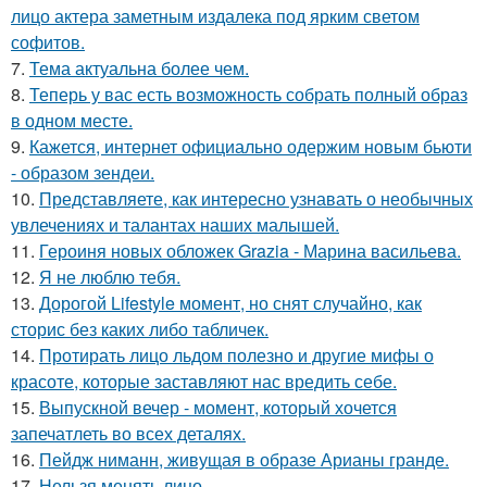
лицо актера заметным издалека под ярким светом
софитов.
7.
Тема актуальна более чем.
8.
Теперь у вас есть возможность собрать полный образ
в одном месте.
9.
Кажется, интернет официально одержим новым бьюти
- образом зендеи.
10.
Представляете, как интересно узнавать о необычных
увлечениях и талантах наших малышей.
11.
Героиня новых обложек Grazia - Марина васильева.
12.
Я не люблю тебя.
13.
Дорогой Lifestyle момент, но снят случайно, как
сторис без каких либо табличек.
14.
Протирать лицо льдом полезно и другие мифы о
красоте, которые заставляют нас вредить себе.
15.
Выпускной вечер - момент, который хочется
запечатлеть во всех деталях.
16.
Пейдж ниманн, живущая в образе Арианы гранде.
17.
Нельзя менять лицо.