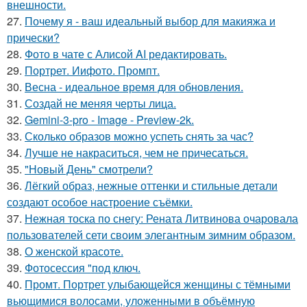
внешности.
27.
Почему я - ваш идеальный выбор для макияжа и
прически?
28.
Фото в чате с Алисой AI редактировать.
29.
Портрет. Иифото. Промпт.
30.
Весна - идеальное время для обновления.
31.
Создай не меняя черты лица.
32.
Gemini-3-pro - Image - Preview-2k.
33.
Сколько образов можно успеть снять за час?
34.
Лучше не накраситься, чем не причесаться.
35.
"Новый День" смотрели?
36.
Лёгкий образ, нежные оттенки и стильные детали
создают особое настроение съёмки.
37.
Нежная тоска по снегу: Рената Литвинова очаровала
пользователей сети своим элегантным зимним образом.
38.
О женской красоте.
39.
Фотосессия "под ключ.
40.
Промт. Портрет улыбающейся женщины с тёмными
вьющимися волосами, уложенными в объёмную