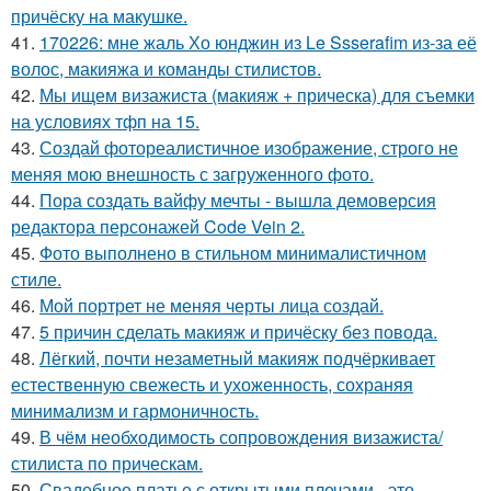
причёску на макушке.
41.
170226: мне жаль Хо юнджин из Le Ssserafim из-за её
волос, макияжа и команды стилистов.
42.
Мы ищем визажиста (макияж + прическа) для съемки
на условиях тфп на 15.
43.
Создай фотореалистичное изображение, строго не
меняя мою внешность с загруженного фото.
44.
Пора создать вайфу мечты - вышла демоверсия
редактора персонажей Code Vein 2.
45.
Фото выполнено в стильном минималистичном
стиле.
46.
Мой портрет не меняя черты лица создай.
47.
5 причин сделать макияж и причёску без повода.
48.
Лёгкий, почти незаметный макияж подчёркивает
естественную свежесть и ухоженность, сохраняя
минимализм и гармоничность.
49.
В чём необходимость сопровождения визажиста/
стилиста по прическам.
50.
Свадебное платье с открытыми плечами - это