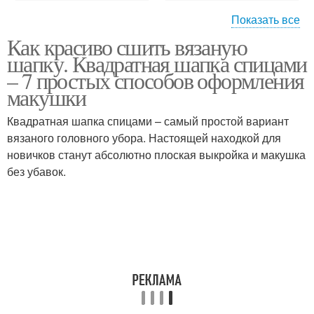
Показать все
Как красиво сшить вязаную
Шапка из трикотажа
Трикотажные шапки
шапку. Квадратная шапка спицами
– 7 простых способов оформления
макушки
Квадратная шапка спицами – самый простой вариант
Шапки из трикотажа
вязаного головного убора. Настоящей находкой для
новичков станут абсолютно плоская выкройка и макушка
без убавок.