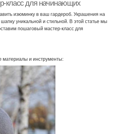
ер-класс для начинающих
бавить изюминку в ваш гардероб. Украшения на
шапку уникальной и стильной. В этой статье мы
пка на размер
Шапка с отворотом
оставим пошаговый мастер-класс для
котажные шапки
Шапки из трикотажа
е материалы и инструменты:
журная шапка
Красивая шапка
Шапка с объёмными
бъемная шапка
косами