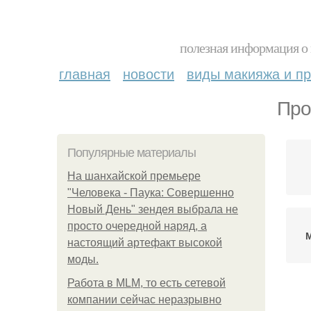
полезная информация о 
главная
новости
виды макияжа и пр
Про
Популярные материалы
На шанхайской премьере
"Человека - Паука: Совершенно
Новый День" зендея выбрала не
просто очередной наряд, а
М
настоящий артефакт высокой
моды.
Работа в MLM, то есть сетевой
компании сейчас неразрывно