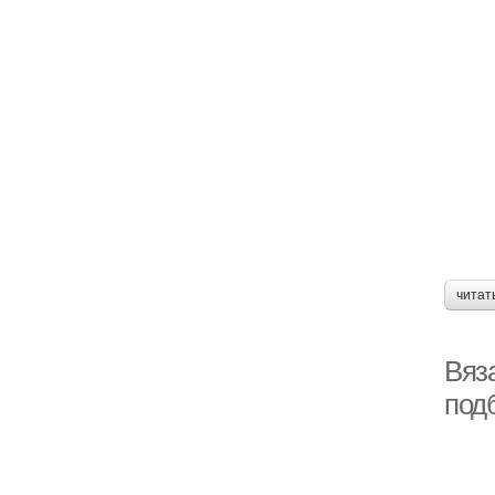
читат
Вяз
под