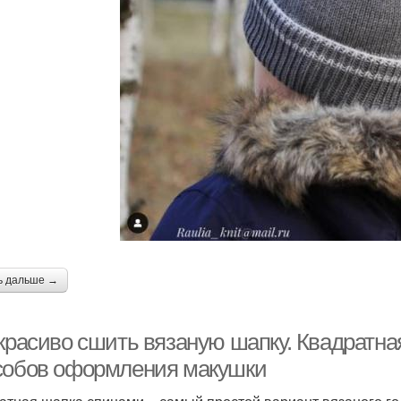
Женская шапка
Женские шапки
Об
Шапка со жгутами
Шапка с узором
Ш
ь дальше →
 красиво сшить вязаную шапку. Квадратна
собов оформления макушки