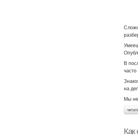
Сложн
разбе
Умееш
Опубл
В пос
часто
Знако
на дел
Мы не
читат
Как