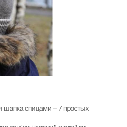
ъемные шапки
Зимняя шапка
апка с косами
я шапка спицами – 7 простых