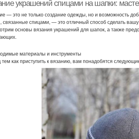
шапок
ание украшений спицами на шапки: маст
ие — это не только создание одежды, но и возможность до
, связанные спицами, — это отличный способ сделать вашу 
Квадратная шапка
Простые способы
Ша
отрим основы вязания украшений для шапок, а также пред
ающих.
одимые материалы и инструменты
Вязаная шапка
Шапка из трикотажа
Три
 тем как приступить к вязанию, вам понадобятся следующи
Модные шапки
Вязаные шапки
А
Шапки для женщин
Шапки из альпаки
О