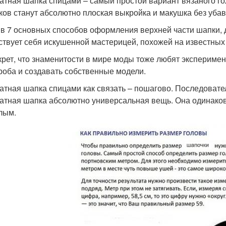
атная шапка спицами – самый простой вариант вязаного го
ков станут абсолютно плоская выкройка и макушка без убав
в 7 основных способов оформления верхней части шапки,
ствует себя искушенной мастерицей, похожей на известных
крет, что знаменитости в мире моды тоже любят экспериме
роба и создавать собственные модели.
атная шапка спицами как связать – пошагово. Последоват
атная шапка абсолютно универсальная вещь. Она одинаково
лым.