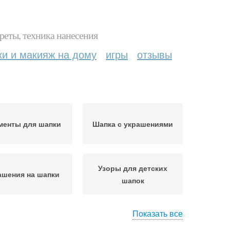
реты, техника нанесения
ки и макияж на дому
игры
отзывы
менты для шапки
Шапка с украшениями
Узоры для детских
ашения на шапки
шапок
Показать все
шение для шапки
Украшение к шапке