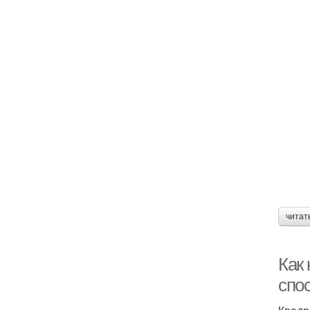
читат
Как
спо