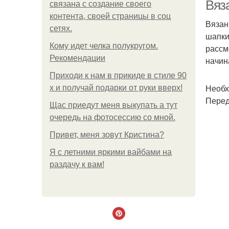
Вяз
связана с создание своего
контента, своей страницы в соц
Вязан
сетях.
шапки
Кому идет челка полукругом.
рассм
Рекомендации
начин
Приходи к нам в прикиде в стиле 90
Необх
х и получай подарки от руки вверх!
Перед
Щас приедут меня выкупать а тут
очередь на фотосессию со мной.
Привет, меня зовут Кристина?
Я с летними яркими вайбами на
раздачу к вам!