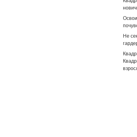
Квадр
нович
Освои
почув
Не се
гарде
Квадр
Квадр
взрос