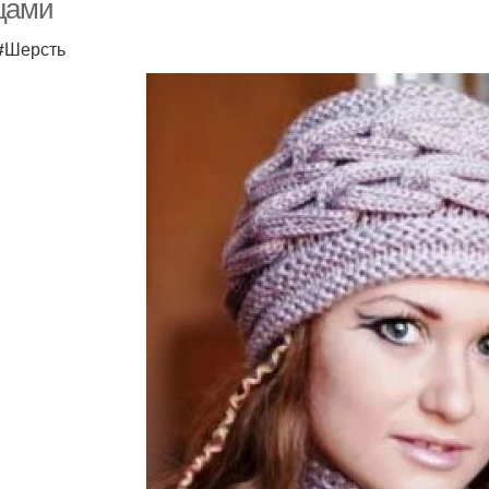
цами
 #Шерсть