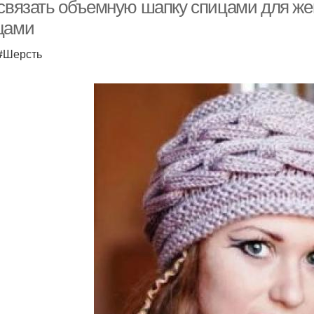
 связать объемную шапку спицами для ж
цами
 #Шерсть
Простая шапка
Объемная резинка