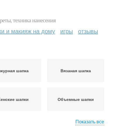
реты, техника нанесения
ки и макияж на дому
игры
отзывы
журная шапка
Вязаная шапка
енские шапки
Объемные шапки
Показать все
апка с узором
Шапка с косами