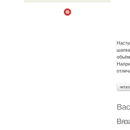
Насту
шапка
объём
Напри
отлич
читат
Вас
Вяз