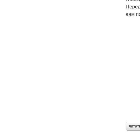
Перед
вам п
читат