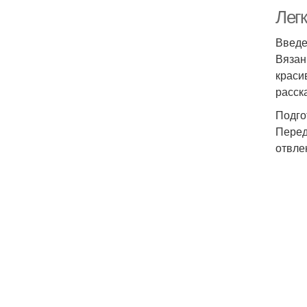
Лег
Введ
Вязан
краси
расск
Подго
Перед
отвле