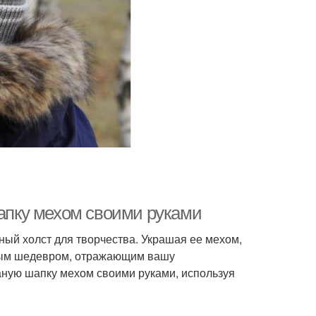
шапку мехом своими руками
чный холст для творчества. Украшая ее мехом,
енным шедевром, отражающим вашу
заную шапку мехом своими руками, используя