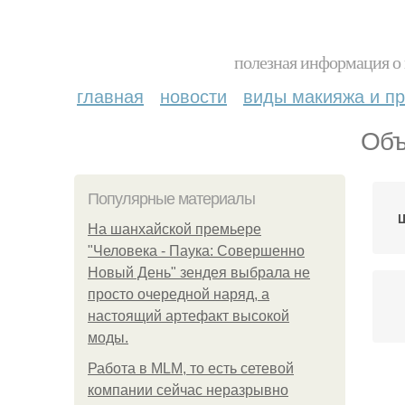
полезная информация о 
главная
новости
виды макияжа и пр
Объ
Популярные материалы
На шанхайской премьере
"Человека - Паука: Совершенно
Новый День" зендея выбрала не
просто очередной наряд, а
настоящий артефакт высокой
моды.
Работа в MLM, то есть сетевой
компании сейчас неразрывно