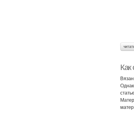
читат
Как
Вязан
Однак
стать
Матер
матер