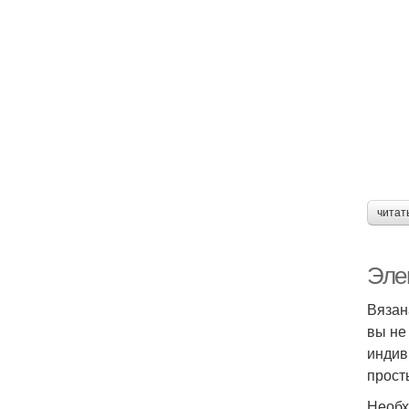
читат
Эле
Вязан
вы не
индив
прост
Необх