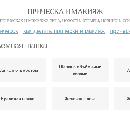
ПРИЧЕСКА И МАКИЯЖ
прическах и макияже лица, новости, отзывы, новинки, сек
ичесок
как делать прически и макияж
причес
емная шапка
Шапка с объёмными
Шапка с отворотом
А
косами
Красивая шапка
Женская шапка
Ж
Зимняя шапка
Шапка со жгутами
Ш