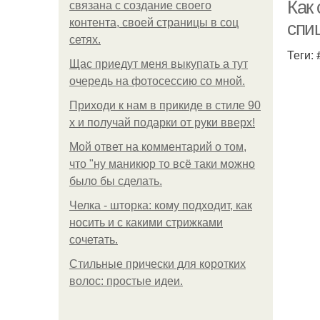
Как
связана с создание своего
контента, своей страницы в соц
спи
сетях.
Теги:
Щас приедут меня выкупать а тут
очередь на фотосессию со мной.
Приходи к нам в прикиде в стиле 90
х и получай подарки от руки вверх!
Мой ответ на комментарий о том,
что "ну маникюр то всё таки можно
было бы сделать.
Челка - шторка: кому подходит, как
носить и с какими стрижками
сочетать.
Стильные прически для коротких
волос: простые идеи.