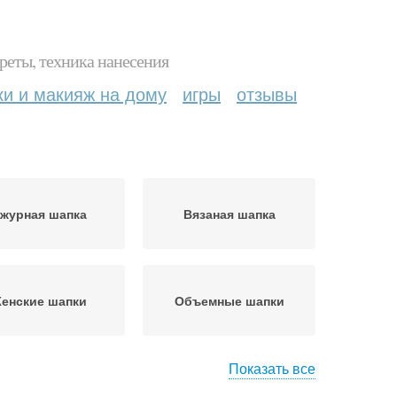
реты, техника нанесения
ки и макияж на дому
игры
отзывы
журная шапка
Вязаная шапка
енские шапки
Объемные шапки
Показать все
апка с узором
Шапка с косами