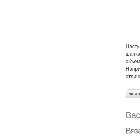
Насту
шапка
объём
Напри
отлич
читат
Вас
Вяз