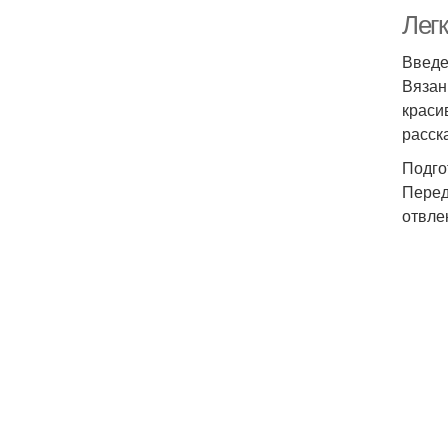
Лег
Введ
Вязан
краси
расск
Подго
Перед
отвле