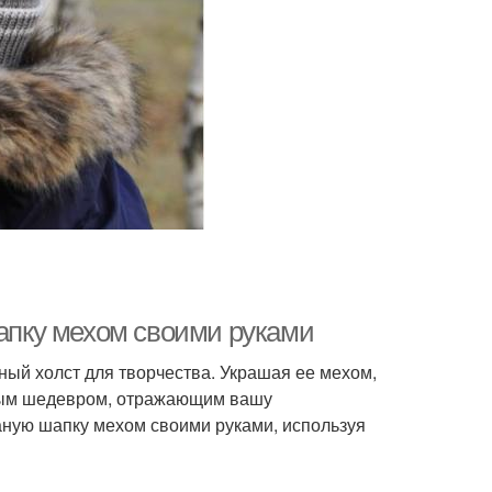
шапку мехом своими руками
чный холст для творчества. Украшая ее мехом,
енным шедевром, отражающим вашу
заную шапку мехом своими руками, используя