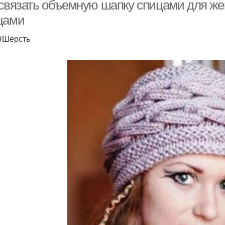
 связать объемную шапку спицами для ж
цами
 #Шерсть
Простая шапка