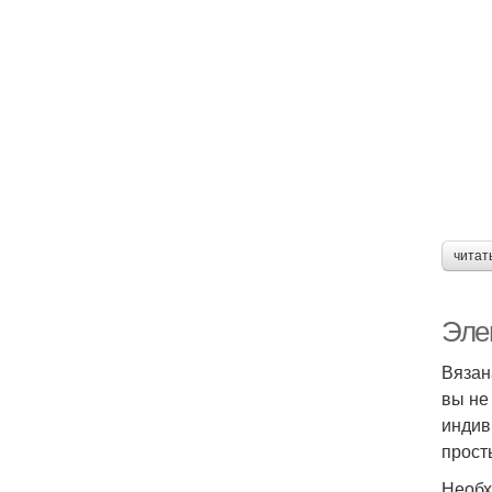
читат
Эле
Вязан
вы не
индив
прост
Необх