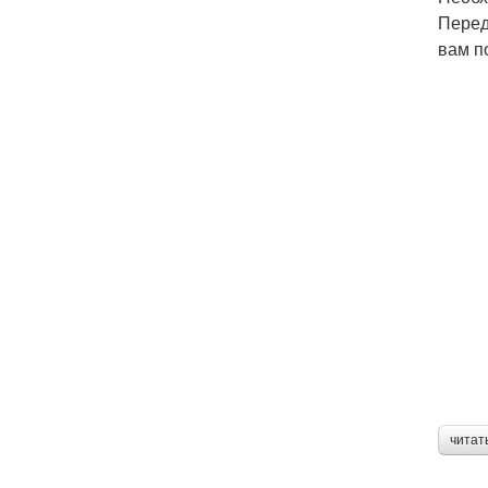
Перед
вам п
читат