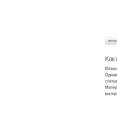
читат
Как
Вязан
Однак
стать
Матер
матер