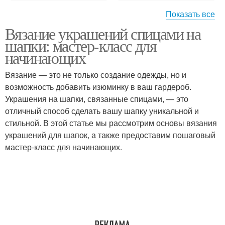
Показать все
Вязание украшений спицами на
Украшения на шапку
Украшения на шапки
шапки: мастер-класс для
начинающих
Вязание — это не только создание одежды, но и
возможность добавить изюминку в ваш гардероб.
Простая шапка
Работы над украшением
Украшения на шапки, связанные спицами, — это
отличный способ сделать вашу шапку уникальной и
стильной. В этой статье мы рассмотрим основы вязания
украшений для шапок, а также предоставим пошаговый
Узоры для детских
Шапки для мужчин
мастер-класс для начинающих.
шапок
Узоры для женских
Украшение для шапки
шапок