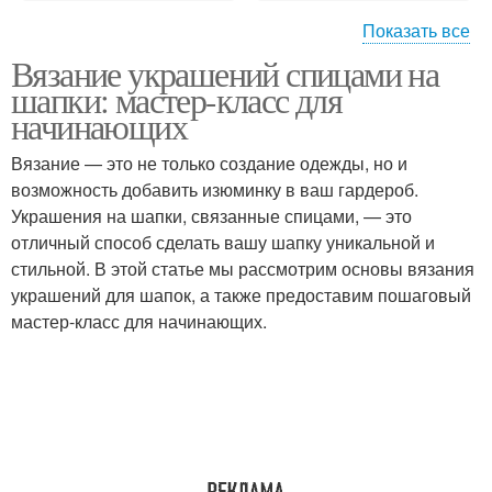
Показать все
Вязание украшений спицами на
Макушка для шапки
Украшения на шапку
шапки: мастер-класс для
начинающих
Вязание — это не только создание одежды, но и
возможность добавить изюминку в ваш гардероб.
Украшения на шапки
Простая шапка
Украшения на шапки, связанные спицами, — это
отличный способ сделать вашу шапку уникальной и
стильной. В этой статье мы рассмотрим основы вязания
украшений для шапок, а также предоставим пошаговый
Узоры для детских
Шапки для мужчин
мастер-класс для начинающих.
шапок
Узоры для женских
Украшение для шапки
шапок