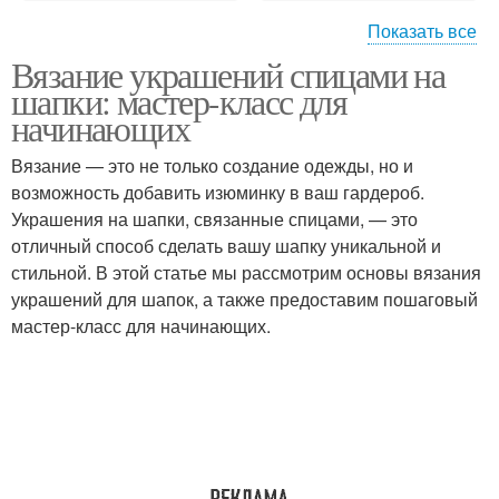
Показать все
Вязание украшений спицами на
Работы над украшением
Украшение для шапки
шапки: мастер-класс для
начинающих
Вязание — это не только создание одежды, но и
возможность добавить изюминку в ваш гардероб.
Украшение из бусин
Детали в украшении
Украшения на шапки, связанные спицами, — это
отличный способ сделать вашу шапку уникальной и
стильной. В этой статье мы рассмотрим основы вязания
украшений для шапок, а также предоставим пошаговый
Украшение к шапке
мастер-класс для начинающих.