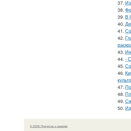
37.
Из
38.
Фо
39.
В 
40.
Де
41.
Со
42.
Гл
раскр
43.
Ин
44.
- 
45.
Со
46.
Ки
культо
47.
По
48.
Пл
49.
Си
50.
Ид
© 2026 Прическа и макияж