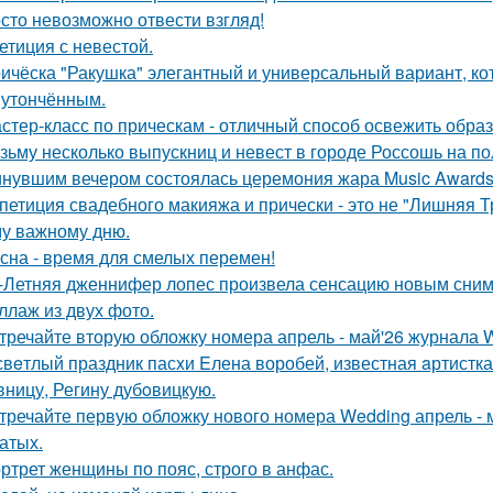
сто невозможно отвести взгляд!
етиция с невестой.
ичёска "Ракушка" элегантный и универсальный вариант, ко
 утончённым.
стер-класс по прическам - отличный способ освежить образ
зьму несколько выпускниц и невест в городе Россошь на п
нувшим вечером состоялась церемония жара Music Awards 
петиция свадебного макияжа и прически - это не "Лишняя Тр
у важному дню.
сна - время для смелых перемен!
-Летняя дженнифер лопес произвела сенсацию новым сним
ллаж из двух фото.
тречайте вторую обложку номера апрель - май'26 журнала
свeтлый праздник пасxи Eлена воробей, известная aртистк
вницу, Регину дубoвицкую.
тречайте первую обложку нового номера Wedding апрель - 
атых.
ртрет женщины по пояс, строго в анфас.