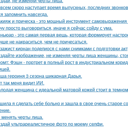
здай, не изменяй черты лица.
всем скоро наступает время выпускных, последних звонков
ся запомнить навсегда.
кияж и прическа - это мощный инструмент самовыражения и
чу просто выговориться, иначе я сейчас сойду с ума.
ньюар - это самая первая вещь, которая формирует настрое
чше не накраситься, чем не причесаться.
зажист кирнан поделиося с нами снимками с подготовки актри
здайте изображение, не изменяя черты лица женщины, ст
омт: Фэшн - портрет в полный рост в индустриальном кори
ицей.
ша героиня 3 сезона шикарная Дарья.
т так меня видит ИИ.
лодая женщина с идеальной матовой кожей стоит в темном
шила я сделать себе больно и зашла в свое очень старое с
ение.
 менять черты лица.
здай ультрареалистичное фото по моему селфи.