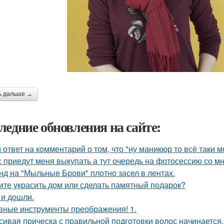
ь дальше →
ледние обновления на сайте:
 ответ на комментарий о том, что "ну маникюр то всё таки 
 приедут меня выкупать а тут очередь на фотосессию со мн
нд на "Мыльные Брови" плотно засел в лентах.
ите украсить дом или сделать памятный подарок?
 и дошли.
вные инструменты преображения! 1.
сивая прическа с правильной подготовки волос начинается.