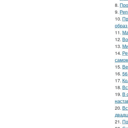
8.
Про
9.
Реп
10.
Пр
образ
11.
Ма
12.
Во
13.
Ми
14.
Ре
самом
15.
Ве
16.
56
17.
Ко
18.
Вс
19.
В 
наста
20.
Вс
двадц
21.
По