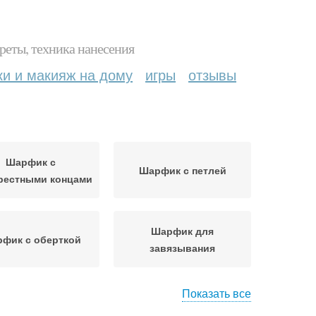
реты, техника нанесения
ки и макияж на дому
игры
отзывы
Шарфик с
Шарфик с петлей
рестными концами
Шарфик для
фик с оберткой
завязывания
Показать все