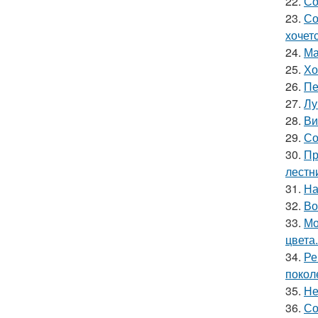
22.
Со
23.
Со
хочет
24.
Ма
25.
Хо
26.
Пе
27.
Лу
28.
Ви
29.
Со
30.
Пр
лестн
31.
На
32.
Во
33.
Мо
цвета.
34.
Ре
покол
35.
Не
36.
Со