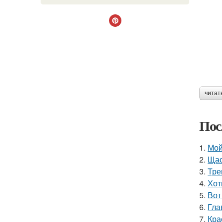
читат
Пос
1.
Мой
2.
Щас
3.
Тре
4.
Хот
5.
Вот
6.
Гла
7.
Кра