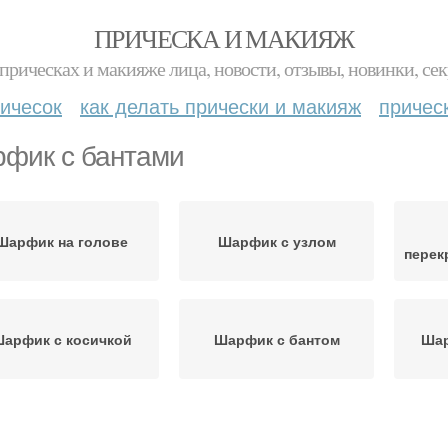
ПРИЧЕСКА И МАКИЯЖ
прическах и макияже лица, новости, отзывы, новинки, сек
ичесок
как делать прически и макияж
причес
фик с бантами
Шарфик на голове
Шарфик с узлом
перек
арфик с косичкой
Шарфик с бантом
Шар
Узлы для шарфика