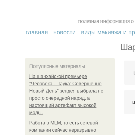
полезная информация о 
главная
новости
виды макияжа и пр
Шар
Популярные материалы
На шанхайской премьере
"Человека - Паука: Совершенно
Новый День" зендея выбрала не
просто очередной наряд, а
Ш
настоящий артефакт высокой
моды.
Работа в MLM, то есть сетевой
компании сейчас неразрывно