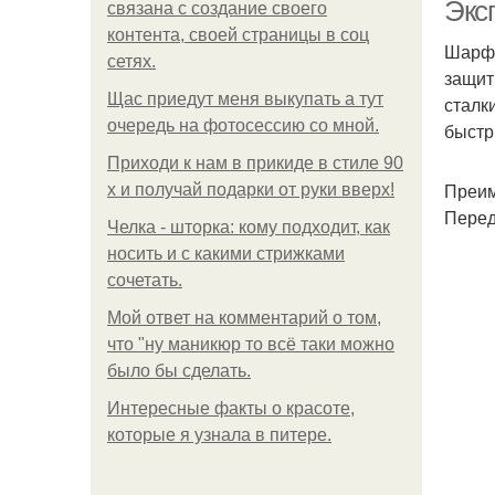
Эксп
связана с создание своего
контента, своей страницы в соц
Шарфи
сетях.
защит
Щас приедут меня выкупать а тут
сталк
очередь на фотосессию со мной.
быстр
Приходи к нам в прикиде в стиле 90
Преим
х и получай подарки от руки вверх!
Перед
Челка - шторка: кому подходит, как
носить и с какими стрижками
сочетать.
Мой ответ на комментарий о том,
что "ну маникюр то всё таки можно
было бы сделать.
Интересные факты о красоте,
которые я узнала в питере.