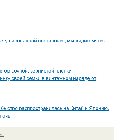
ретушированной постановке, мы видим мягко
ктом сочной, зернистой плёнки.
нку своей семьи в винтажном наряде от
е быстро распространилась на Китай и Японию.
ночь.
язь