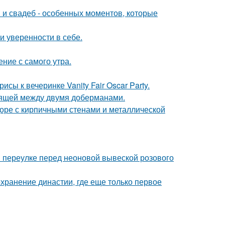
 и свадеб - особенных моментов, которые
 уверенности в себе.
ние с самого утра.
сы к вечеринке Vanity Fair Oscar Party.
оящей между двумя доберманами.
доре с кирпичными стенами и металлической
 переулке перед неоновой вывеской розового
охранение династии, где еще только первое