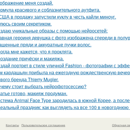
ображение меня создай.
рмула красивого и соблазнительного аутфита.
США в продажу запустили куклу в честь кайли миноуг.
люсь своим секретиком.
здаю уникальные образы с помощью нейросетей:
авная героиня девушка с фото изображена спереди в полу
ашенные пряди и аккуратные пучки волос.
огда мне кажется, что я проклята.
Создание причёски и макияжа.
здай портрет в стиле уличной Fashion - фотографии с эффе
м кардашьян прибыла на ежегодную рождественскую вечери
вого бренда Thierry Mugler.
чему стоит выбрать нейрофотосессию?
атье готово, макияж продуман.
стема Animal Face Type зародилась в южной Корее, а посл
еальный праздник: как выглядеть на все 100 в новогоднюю 
Контакты
Пользовательское соглашение
Обратная св