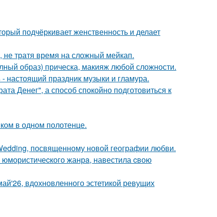
торый подчёркивает женственность и делает
, не тратя время на сложный мейкап.
олный образ) прическа, макияж любой сложности.
- настоящий праздник музыки и гламура.
ата Денег", а способ спокойно подготовиться к
ком в одном полотенце.
 Wedding, посвященному новой географии любви.
а юмористичеcкого жанрa, навестила cвою
май'26, вдохновленного эстетикой ревущих