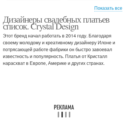
Показать все
Дизайнеры свадебных платьев
Пудровое платье
Кружевное платье
список. Crystal Design
Этот бренд начал работать в 2014 году. Благодаря
своему молодому и креативному дизайнеру Илоне и
Платье с высоким
потрясающей работе фабрики он быстро завоевал
Свадебное платье
разрезом
известность и популярность. Платья от Кристалл
нарасхват в Европе, Америке и других странах.