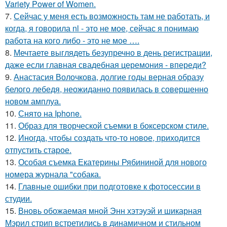
Variety Power of Women.
7.
Сейчас у меня есть возможность там не работать, и
когда, я говорила nl - это не мое, сейчас я понимаю
работа на кого либо - это не мое ….
8.
Мечтаете выглядеть безупречно в день регистрации,
даже если главная свадебная церемония - впереди?
9.
Анастасия Волочкова, долгие годы верная образу
белого лебедя, неожиданно появилась в совершенно
новом амплуа.
10.
Снято на Iphone.
11.
Образ для творческой съемки в боксерском стиле.
12.
Иногда, чтобы создать что-то новое, приходится
отпустить старое.
13.
Особая съемка Екатерины Рябининой для нового
номера журнала "собака.
14.
Главные ошибки при подготовке к фотосессии в
студии.
15.
Вновь обожаемая мной Энн хэтэуэй и шикарная
Мэрил стрип встретились в динамичном и стильном