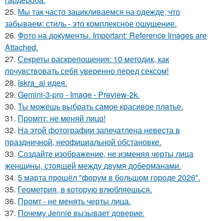
25.
Мы так часто зацикливаемся на одежде, что
забываем: стиль - это комплексное ощущение.
26.
Фото на документы. Important: Reference Images are
Attached.
27.
Секреты раскрепощения: 10 методик, как
почувствовать себя уверенно перед сексом!
28.
Iskra_ai идея.
29.
Gemini-3-pro - Image - Preview-2k.
30.
Ты можешь выбрать самое красивое платье.
31.
Промпт: не меняй лицо!
32.
На этой фотографии запечатлена невеста в
праздничной, неофициальной обстановке.
33.
Создайте изображение, не изменяя черты лица
женщины, стоящей между двумя доберманами.
34.
5 марта прошёл "форум в большом городе 2026".
35.
Геометрия, в которую влюбляешься.
36.
Промт - не менять черты лица.
37.
Почему Jennie вызывает доверие.