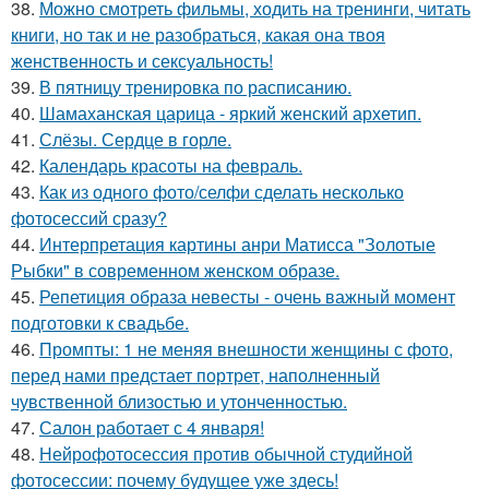
38.
Можно смотреть фильмы, ходить на тренинги, читать
книги, но так и не разобраться, какая она твоя
женственность и сексуальность!
39.
В пятницу тренировка по расписанию.
40.
Шамаханская царица - яркий женский архетип.
41.
Слёзы. Сердце в горле.
42.
Календарь красоты на февраль.
43.
Как из одного фото/селфи сделать несколько
фотосессий сразу?
44.
Интерпретация картины анри Матисса "Золотые
Рыбки" в современном женском образе.
45.
Репетиция образа невесты - очень важный момент
подготовки к свадьбе.
46.
Промпты: 1 не меняя внешности женщины с фото,
перед нами предстает портрет, наполненный
чувственной близостью и утонченностью.
47.
Салон работает с 4 января!
48.
Нейрофотосессия против обычной студийной
фотосессии: почему будущее уже здесь!