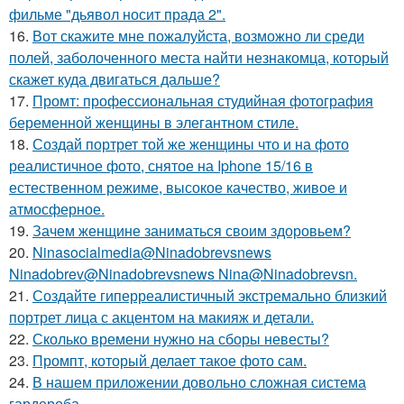
фильме "дьявол носит прада 2".
16.
Вот скажите мне пожалуйста, возможно ли среди
полей, заболоченного места найти незнакомца, который
скажет куда двигаться дальше?
17.
Промт: профессиональная студийная фотография
беременной женщины в элегантном стиле.
18.
Создай портрет той же женщины что и на фото
реалистичное фото, снятое на Iphone 15/16 в
естественном режиме, высокое качество, живое и
атмосферное.
19.
Зачем женщине заниматься своим здоровьем?
20.
Ninasocialmedia@Ninadobrevsnews
Ninadobrev@Ninadobrevsnews Nina@Ninadobrevsn.
21.
Создайте гиперреалистичный экстремально близкий
портрет лица с акцентом на макияж и детали.
22.
Сколько времени нужно на сборы невесты?
23.
Промпт, который делает такое фото сам.
24.
В нашем приложении довольно сложная система
гардероба.