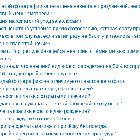
 этой фотографии запечатлена невеста в праздничной, не
овый День" смотрели?
ция на азиатский уход за волосами.
ся чеботина устроила яркую фотосессию, которая сразу пр
лько в том случае, если вы ни разу не были у визажиста - 
о не спал этой ночью?
омт. Портрет улыбающейся женщины с тёмными вьющимис
кушке.
вы знали что внешний вид волос, определяет на 50% воспри
16 - год, который перевернул всё.
здай фотографию не отличимую от настоящего фото.
к преодолеть страх перед фотосессией?
к носить платье с открытыми плечами?
давно я задумалась … какой бабушкой я хочу быть?
чешь красивые фото к дню рождения?
аю все ждут и я готова объявить.
причин сделать макияж и причёску без повода.
трый перец вместо косметологических процедур?