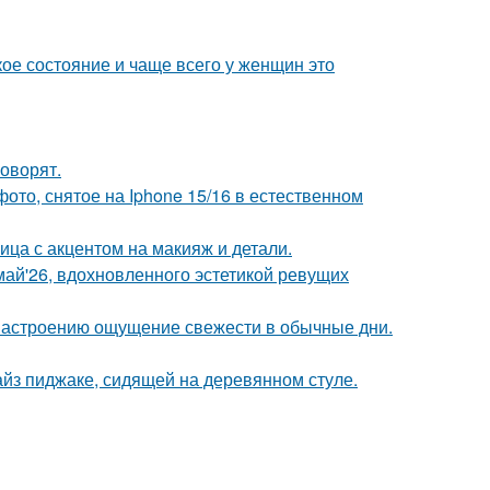
кое состояние и чаще всего у женщин это
говорят.
ото, снятое на Iphone 15/16 в естественном
ица с акцентом на макияж и детали.
май'26, вдохновленного эстетикой ревущих
 настроению ощущение свежести в обычные дни.
йз пиджаке, сидящей на деревянном стуле.