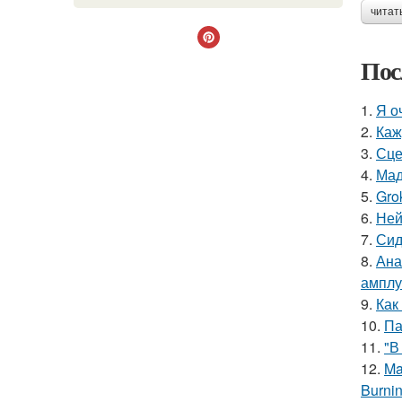
читат
Пос
1.
Я о
2.
Каж
3.
Сце
4.
Мад
5.
Gro
6.
Ней
7.
Сид
8.
Ана
амплу
9.
Как
10.
Па
11.
"В
12.
Ma
Burnin