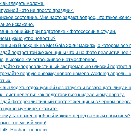
к выглядеть моложе.
пускной - это не просто праздник.
нское состояние. Мне часто задают вопрос, что такое женс
ание искажено.
авные ошибки при подготовке к фотосессии в студии.
чем нужно утро невесты?
енни из Blackpink на Met Gala 2026: макияж, о котором все 
здай портрет той же женщины что и на фото реалистичное ф
е, высокое качество, живое и атмосферное.
здайте гиперреалистичный экстремально близкий портрет л
тречайте первую обложку нового номера Wedding апрель - 
атых.
к выглядеть отдохнувшей без отпуска и возвращать лицу и
к - лист невесты: как подготовиться к идеальному образу.
здай фотореалистичный портрет женщины в чёрном оверса
о нужно мужчине, скажите.
чему так важен пробный макияж перед важным событием?
омпт: не меняй лицо!
ithik_Roshan_новости.