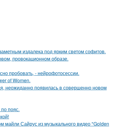
 заметным издалека под ярким светом софитов.
новом, провокационном образе.
но пробовать, - нейрофотосессии.
wer of Women.
едя, неожиданно появилась в совершенно новом
по пояс.
кой!
ом майли Сайрус из музыкального видео "Golden