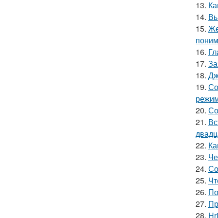
13.
Ка
14.
Вы
15.
Же
поним
16.
Гл
17.
За
18.
Дж
19.
Со
режим
20.
Со
21.
Вс
двадц
22.
Ка
23.
Че
24.
Со
25.
Чт
26.
По
27.
Пр
28.
Hr