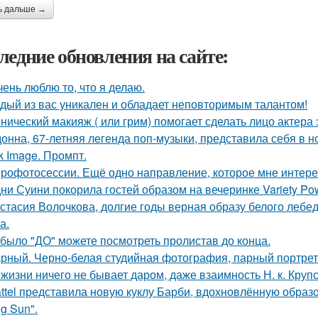
ь дальше →
ледние обновления на сайте:
чень люблю то, что я делаю.
дый из вас уникален и обладает неповторимым талантом!
нический макияж ( или грим) помогает сделать лицо актера
онна, 67-летняя легенда поп-музыки, представила себя в 
k Image. Промпт.
рофотосессии. Ещё одно направление, которое мне интерес
ни Суини покорила гостей образом на вечеринке Variety Po
стасия Волочкова, долгие годы верная образу белого леб
а.
 было "ДО" можете посмотреть пролистав до конца.
рный. Черно-белая студийная фотография, парный портрет 
 жизни ничего не бывает даром, даже взаимность Н. к. Крупс
ttel представила новую куклу Барби, вдохновлённую образ
g Sun".