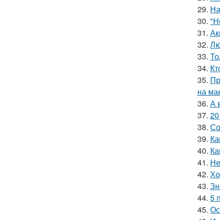
29.
На
30.
"Н
31.
Ак
32.
Лю
33.
То
34.
Кт
35.
Пр
на ма
36.
А 
37.
20
38.
Со
39.
Ка
40.
Ка
41.
Не
42.
Хо
43.
Зн
44.
5 
45.
Ос