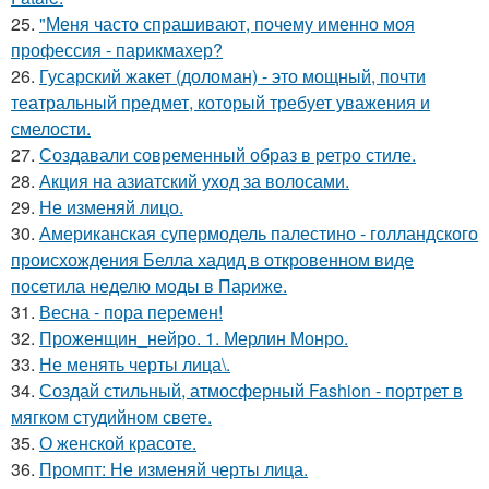
25.
"Меня часто спрашивают, почему именно моя
профессия - парикмахер?
26.
Гусарский жакет (доломан) - это мощный, почти
театральный предмет, который требует уважения и
смелости.
27.
Создавали современный образ в ретро стиле.
28.
Акция на азиатский уход за волосами.
29.
Не изменяй лицо.
30.
Американская супермодель палестино - голландского
происхождения Белла хадид в откровенном виде
посетила неделю моды в Париже.
31.
Весна - пора перемен!
32.
Проженщин_нейро. 1. Мерлин Монро.
33.
Не менять черты лица\.
34.
Создай стильный, атмосферный Fashion - портрет в
мягком студийном свете.
35.
О женской красоте.
36.
Промпт: Не изменяй черты лица.