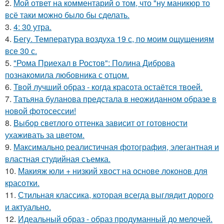
2.
Мой ответ на комментарий о том, что "ну маникюр то
всё таки можно было бы сделать.
3.
4: 30 утра.
4.
Бегу. Температура воздуха 19 с, по моим ощущениям
все 30 с.
5.
"Рома Приехал в Ростов": Полина Диброва
познакомила любовника с отцом.
6.
Твой лучший образ - когда красота остаётся твоей.
7.
Татьяна буланова предстала в неожиданном образе в
новой фотосессии!
8.
Выбор светлого оттенка зависит от готовности
ухаживать за цветом.
9.
Максимально реалистичная фотография, элегантная и
властная студийная съемка.
10.
Макияж юли + низкий хвост на основе локонов для
красотки.
11.
Стильная классика, которая всегда выглядит дорого
и актуально.
12.
Идеальный образ - образ продуманный до мелочей.