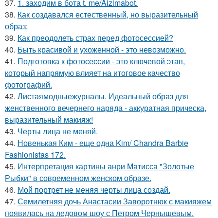
37.
1. заходим в бота t. me/Aizimabot.
38.
Как создавался естественный, но выразительный
образ:
39.
Как преодолеть страх перед фотосессией?
40.
Быть красивой и ухоженной - это невозможно.
41.
Подготовка к фотосессии - это ключевой этап,
который напрямую влияет на итоговое качество
фотографий.
42.
Листаямодныежурналы. Идеальный образ для
женственного вечернего наряда - аккуратная прическа,
выразительный макияж!
43.
Черты лица не меняй.
44.
Новенькая Ким - еще одна Kim/ Chandra Barbie
Fashionistas 172.
45.
Интерпретация картины анри Матисса "Золотые
Рыбки" в современном женском образе.
46.
Мой портрет не меняя черты лица создай.
47.
Семилетняя дочь Анастасии Заворотнюк с макияжем
появилась на ледовом шоу с Петром Чернышевым.