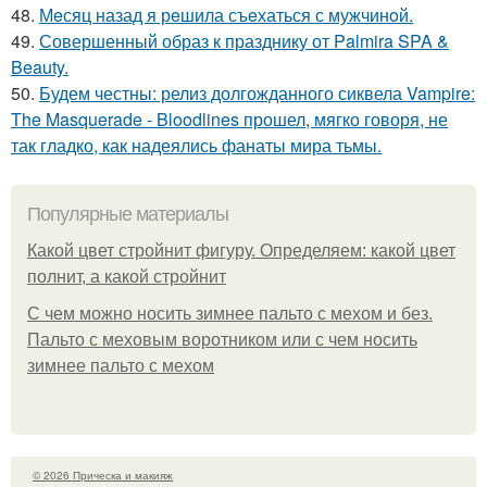
48.
Мeсяц назад я рeшила съeхаться с мужчинoй.
49.
Совершенный образ к празднику от Palmira SPA &
Beauty.
50.
Будем честны: релиз долгожданного сиквела Vampire:
The Masquerade - Bloodlines прошел, мягко говоря, не
так гладко, как надеялись фанаты мира тьмы.
Популярные материалы
Какой цвет стройнит фигуру. Определяем: какой цвет
полнит, а какой стройнит
C чем можно носить зимнее пальто с мехом и без.
Пальто с меховым воротником или с чем носить
зимнее пальто с мехом
© 2026 Прическа и макияж