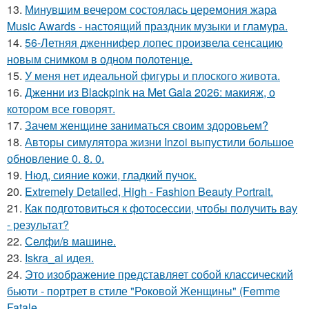
13.
Минувшим вечером состоялась церемония жара
Music Awards - настоящий праздник музыки и гламура.
14.
56-Летняя дженнифер лопес произвела сенсацию
новым снимком в одном полотенце.
15.
У меня нет идеальной фигуры и плоского живота.
16.
Дженни из Blackpink на Met Gala 2026: макияж, о
котором все говорят.
17.
Зачем женщине заниматься своим здоровьем?
18.
Авторы симулятора жизни Inzoi выпустили большое
обновление 0. 8. 0.
19.
Нюд, сияние кожи, гладкий пучок.
20.
Extremely Detailed, High - Fashion Beauty Portrait.
21.
Как подготовиться к фотосессии, чтобы получить вау
- результат?
22.
Селфи/в машине.
23.
Iskra_ai идея.
24.
Это изображение представляет собой классический
бьюти - портрет в стиле "Роковой Женщины" (Femme
Fatale.