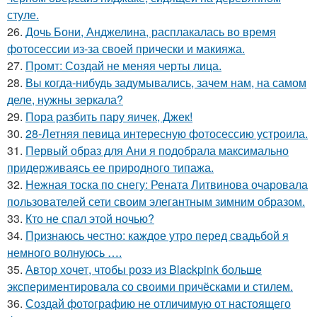
стуле.
26.
Дочь Бони, Анджелина, расплакалась во время
фотосессии из-за своей прически и макияжа.
27.
Промт: Создай не меняя черты лица.
28.
Вы когда-нибудь задумывались, зачем нам, на самом
деле, нужны зеркала?
29.
Пора разбить пару яичек, Джек!
30.
28-Летняя певица интересную фотосессию устроила.
31.
Первый образ для Ани я подобрала максимально
придерживаясь ее природного типажа.
32.
Нежная тоска по снегу: Рената Литвинова очаровала
пользователей сети своим элегантным зимним образом.
33.
Кто не спал этой ночью?
34.
Признаюсь честно: каждое утро перед свадьбой я
немного волнуюсь ….
35.
Автор хочет, чтобы розэ из Blackpink больше
экспериментировала со своими причёсками и стилем.
36.
Создай фотографию не отличимую от настоящего