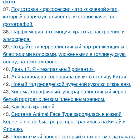
фото.
37.
Подготовка к фотосессии - это ключевой этап,
который напрямую влияет на итоговое качество
фотографий.
38.
Парфюмерия это эмоции, красота, настроение и
атмосфера.
39.
Создайте гиперреалистичный портрет женщины с
блестящими волосами, уложенными в голливудскую
волну, на темном фоне.
40.
День 17. Я - театральный романтик.
41.
Алина кабаева совершила визит в столицу Китая.
42.
Новый год переделкой чудесной куколки открываю.
43.
Кинематографичный, ультрареалистичный чёрно-
белый портрет с лёгким плёночным зерном.
44.
Как быть красивой.
45.
Система Animal Face Type зародилась в южной
Корее, а после быстро распространилась на Китай и
Японию.
46.
Помните мой проект, который я так не смогла начать