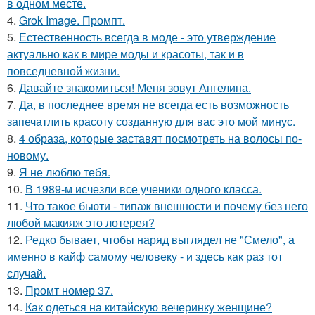
в одном месте.
4.
Grok Image. Промпт.
5.
Естественность всегда в моде - это утверждение
актуально как в мире моды и красоты, так и в
повседневной жизни.
6.
Давайте знакомиться! Меня зовут Ангелина.
7.
Да, в последнее время не всегда есть возможность
запечатлить красоту созданную для вас это мой минус.
8.
4 образа, которые заставят посмотреть на волосы по-
новому.
9.
Я не люблю тебя.
10.
В 1989-м исчезли все ученики одного класса.
11.
Что такое бьюти - типаж внешности и почему без него
любой макияж это лотерея?
12.
Редко бывает, чтобы наряд выглядел не "Смело", а
именно в кайф самому человеку - и здесь как раз тот
случай.
13.
Промт номер 37.
14.
Как одеться на китайскую вечеринку женщине?