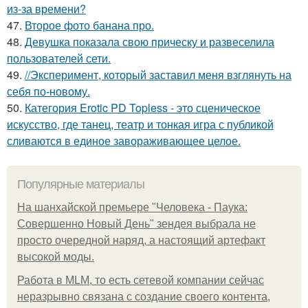
из-за времени?
47.
Второе фото банана про.
48.
Девушка показала свою прическу и развеселила
пользователей сети.
49.
//Эксперимент, который заставил меня взглянуть на
себя по-новому.
50.
Категория Erotic PD Topless - это сценическое
искусство, где танец, театр и тонкая игра с публикой
сливаются в единое завораживающее целое.
Популярные материалы
На шанхайской премьере "Человека - Паука:
Совершенно Новый День" зендея выбрала не
просто очередной наряд, а настоящий артефакт
высокой моды.
Работа в MLM, то есть сетевой компании сейчас
неразрывно связана с создание своего контента,