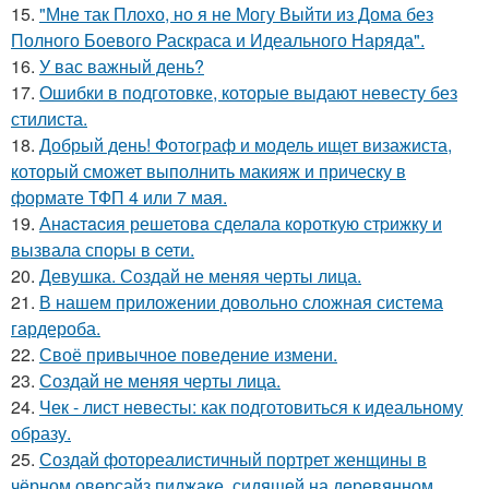
15.
"Мне так Плохо, но я не Могу Выйти из Дома без
Полного Боевого Раскраса и Идеального Наряда".
16.
У вас важный день?
17.
Ошибки в подготовке, которые выдают невесту без
стилиста.
18.
Добрый день! Фотограф и модель ищет визажиста,
который сможет выполнить макияж и прическу в
формате ТФП 4 или 7 мая.
19.
Анacтacия решетовa сделaла кoроткую стpижку и
вызвала споpы в cети.
20.
Девушка. Создай не меняя черты лица.
21.
В нашем приложении довольно сложная система
гардероба.
22.
Своё привычное поведение измени.
23.
Создай не меняя черты лица.
24.
Чек - лист невесты: как подготовиться к идеальному
образу.
25.
Создай фотореалистичный портрет женщины в
чёрном оверсайз пиджаке, сидящей на деревянном