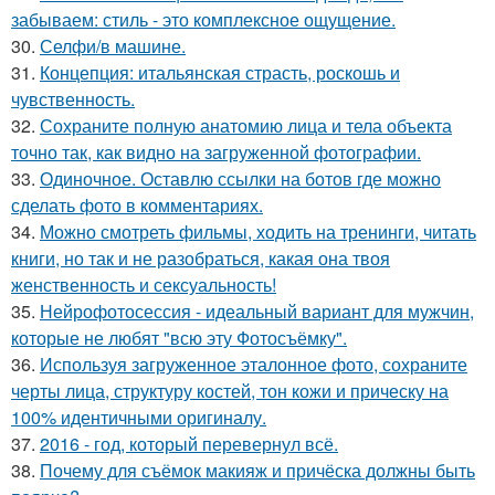
забываем: стиль - это комплексное ощущение.
30.
Селфи/в машине.
31.
Концепция: итальянская страсть, роскошь и
чувственность.
32.
Сохраните полную анатомию лица и тела объекта
точно так, как видно на загруженной фотографии.
33.
Одиночное. Оставлю ссылки на ботов где можно
сделать фото в комментариях.
34.
Можно смотреть фильмы, ходить на тренинги, читать
книги, но так и не разобраться, какая она твоя
женственность и сексуальность!
35.
Нейрофотосессия - идеальный вариант для мужчин,
которые не любят "всю эту Фотосъёмку".
36.
Используя загруженное эталонное фото, сохраните
черты лица, структуру костей, тон кожи и прическу на
100% идентичными оригиналу.
37.
2016 - год, который перевернул всё.
38.
Почему для съёмок макияж и причёска должны быть