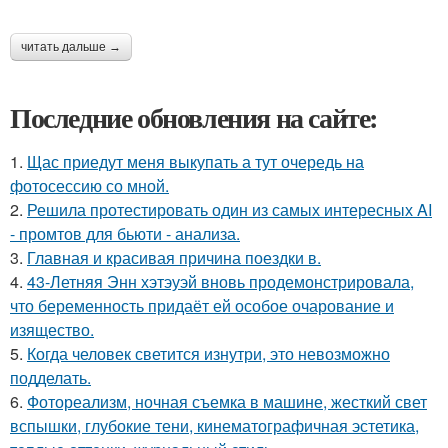
читать дальше →
Последние обновления на сайте:
1.
Щас приедут меня выкупать а тут очередь на
фотосессию со мной.
2.
Решила протестировать один из самых интересных AI
- промтов для бьюти - анализа.
3.
Главная и красивая причина поездки в.
4.
43-Летняя Энн хэтэуэй вновь продемонстрировала,
что беременность придаёт ей особое очарование и
изящество.
5.
Когда человек светится изнутри, это невозможно
подделать.
6.
Фотореализм, ночная съемка в машине, жесткий свет
вспышки, глубокие тени, кинематографичная эстетика,