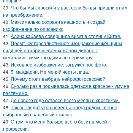
поярче?
39.
Что бы мы спросили у вас, если бы вы пришли к нам
на преображение.
40.
Максимально сохрани внешность и создай
изображение по описанию:
41.
Алина кабаева совершила визит в столицу Китая.
42.
Промт. Фотореалистичное изображение женщины,
сидящей на коричневом кожаном диване с
металлическими гвоздями по периметру.
43.
Исходное изображение: загруженное фото.
44.
5. мандарин. Не меняй черты лица.
45.
Почему стоит выбрать нейрофотосессию?
46.
Сколько раз я порывалась одеться в красное - уму не
растяжимо.
47.
До нового года остался всего месяц с хвостиком.
48.
Так выглядит утро невесты, когда рядом - верно
выбранный свадебный стилист.
49.
О том, что меня больше всего бесит в моей
профессии.