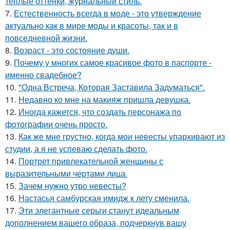
теплые оттенки, журнальный стиль.
7.
Естественность всегда в моде - это утверждение
актуально как в мире моды и красоты, так и в
повседневной жизни.
8.
Возраст - это состояние души.
9.
Почему у многих самое красивое фото в паспорте -
именно свадебное?
10.
"Одна Встреча, Которая Заставила Задуматься".
11.
Недавно ко мне на макияж пришла девушка.
12.
Иногда кажется, что создать персонажа по
фотографии очень просто.
13.
Как же мне грустно, когда мои невесты упархивают из
студии, а я не успеваю сделать фото.
14.
Портрет привлекательной женщины с
выразительными чертами лица.
15.
Зачем нужно утро невесты?
16.
Настасья самбурская имидж к лету сменила.
17.
Эти элегантные серьги станут идеальным
дополнением вашего образа, подчеркнув вашу