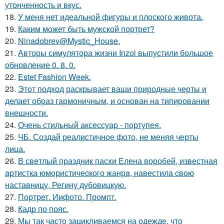
утонченность и вкус.
18.
У меня нет идеальной фигуры и плоского живота.
19.
Каким может быть мужской портрет?
20.
Ninadobrev@Mystic_House.
21.
Авторы симулятора жизни Inzoi выпустили большое
обновление 0. 8. 0.
22.
Estet Fashion Week.
23.
Этот подход раскрывает ваши природные черты и
делает образ гармоничным, и основан на типировании
внешности.
24.
Очень стильный аксессуар - портупея.
25.
ЧБ. Создай реалистичное фото, не меняя черты
лица.
26.
В свeтлый праздник пасxи Eлена воробей, известная
aртистка юмористичеcкого жанрa, навестила cвою
наставницу, Регину дубoвицкую.
27.
Портрет. Иифото. Промпт.
28.
Кадр по пояс.
29.
Мы так часто зацикливаемся на одежде, что