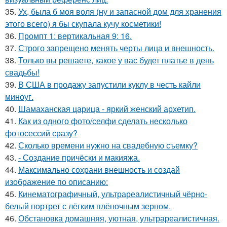
35.
Ух, была б моя воля (ну и запасной дом для хранения
этого всего) я бы скупала кучу косметики!
36.
Промпт 1: вертикальная 9: 16.
37.
Строго запрещено менять черты лица и внешность.
38.
Только вы решаете, какое у вас будет платье в день
свадьбы!
39.
В США в продажу запустили куклу в честь кайли
миноуг.
40.
Шамаханская царица - яркий женский архетип.
41.
Как из одного фото/селфи сделать несколько
фотосессий сразу?
42.
Сколько времени нужно на свадебную съемку?
43.
- Создание причёски и макияжа.
44.
Максимально сохрани внешность и создай
изображение по описанию:
45.
Кинематографичный, ультрареалистичный чёрно-
белый портрет с лёгким плёночным зерном.
46.
Обстановка домашняя, уютная, ультрареалистичная.