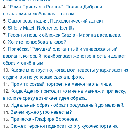
4.
"Рома Приехал в Ростов": Полина Диброва
познакомила любовника с отцом.
5.
Самопрезентация. Психологический аспект.
6.
Strictly Match Reference Identity.
7.
Героиня новых обложек Grazia - Марина васильева.
8.
Хотите попробовать каре?
9.
Причёска "Ракушка" элегантный и универсальный
вариант, который подчёркивает женственность и делает
образ утончённым.
10.
Как же мне грустно, когда мои невесты упархивают из
студии, а я не успеваю сделать фото.
11.
Промпт: создай портрет, не меняя черты лица.
12.
Когда Аделия приходит ко мне на макияж и прическу,
в голове сразу возникает идея образа.
13.
Идеальный образ - образ продуманный до мелочей.
14.
Зачем нужно утро невесты?
15.
Прическа - Глафира Воронова.
16.
Сюжет: героиня подносит ко рту кусочек торта на