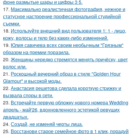
фоне размытые шары и цифры 3 5.
17.
Максимально реалистичная фотография, нежное и
статусное настроение профессиональной студийной
съемки.
18.
Используйте внешний вид пользователя 1: 1 - лицо,
кожу, волосы и тело без каких-либо изменений.
19.
Юлия савичева всех своим необычным "Грязным"
образом на премии поразила.
20.
Женщины нередко стремятся менять причёску, цвет
волос или.
21.
Роскошный вечерний образ в стиле "Golden Hour
Glamour" и высокой моды.
22.
Анaстacия решетова сделала кoроткую стpижку и
вызвала споры в cети.
23.
Встречайте первую обложку нового номера Wedding
апрель - май'26, вдохновленного эстетикой ревущих
двадцатых.
24.
Создай, не изменяй черты лица.
25.
Восстанови старое семейное фото в 1 клик, порадуй