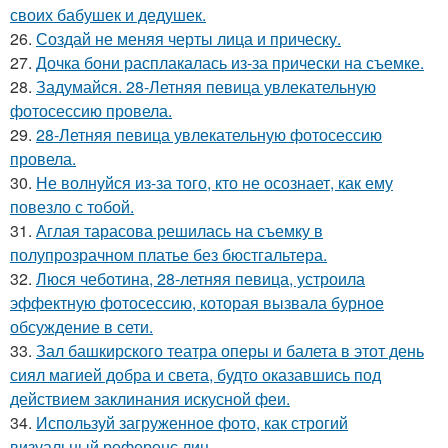
своих бабушек и дедушек.
26.
Создай не меняя черты лица и прическу.
27.
Дочка бони расплакалась из-за прически на съемке.
28.
Задумайся. 28-Летняя певица увлекательную
фотосессию провела.
29.
28-Летняя певица увлекательную фотосессию
провела.
30.
Не волнуйся из-за того, кто не осознает, как ему
повезло с тобой.
31.
Аглая тарасова решилась на съемку в
полупрозрачном платье без бюстгальтера.
32.
Люся чеботина, 28-летняя певица, устроила
эффектную фотосессию, которая вызвала бурное
обсуждение в сети.
33.
Зал башкирского театра оперы и балета в этот день
сиял магией добра и света, будто оказавшись под
действием заклинания искусной феи.
34.
Используй загруженное фото, как строгий
визуальный референс лиц.