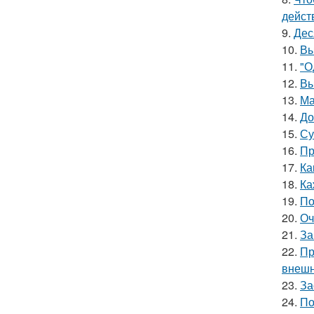
дейст
9.
Дес
10.
Вы
11.
"О
12.
Вы
13.
Ма
14.
До
15.
Су
16.
Пр
17.
Ка
18.
Ка
19.
По
20.
Оч
21.
За
22.
Пр
внешн
23.
За
24.
По