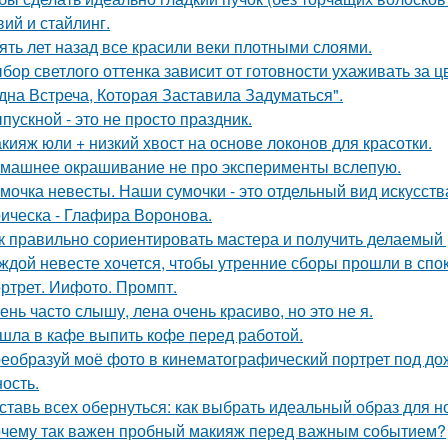
вий и стайлинг.
ять лет назад все красили веки плотными слоями.
бор светлого оттенка зависит от готовности ухаживать за ц
дна Встреча, Которая Заставила Задуматься".
пускной - это не просто праздник.
кияж юли + низкий хвост на основе локонов для красотки.
машнее окрашивание не про эксперименты вслепую.
мочка невесты. Наши сумочки - это отдельный вид искусств
ическа - Глафира Воронова.
к правильно сориентировать мастера и получить делаемый 
ждой невесте хочется, чтобы утренние сборы прошли в сп
ртрет. Иифото. Промпт.
ень часто слышу, лена очень красиво, но это не я.
шла в кафе выпить кофе перед работой.
еобразуй моё фото в кинематографический портрет под дож
ость.
ставь всех обернуться: как выбрать идеальный образ для н
чему так важен пробный макияж перед важным событием?