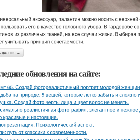
ниверсальный аксессуар, палантин можно носить с верхней
спользовать его в качестве головного убора. В гардеробе 
тинов из различных тканей, на все случаи жизни. Выбирая п
ет учитывать принцип сочетаемости.
ь дальше →
ледние обновления на сайте:
мт 65. Создай фотореалистичный портрет молодой женщины 
дьба на природе: 5 вещей, которые легко забыть и сложно 
ушка. Создай фото черты лица и цвет волос не менять.
симально реалистичная фотография, элегантное и нежное д
о красивые и настоящие.
опрезентация. Психологический аспект.
ли: путь от классики к современности.
бы сделать идеально гладкий пучок (без торчащих волосков