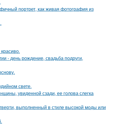
.
фичный портрет, как живая фотография из
.
 красиво.
и - день рождение, свадьба подруги,
основу.
удийном свете.
щины, увиденной сзади, ее голова слегка
четверти, выполненный в стиле высокой моды или
.