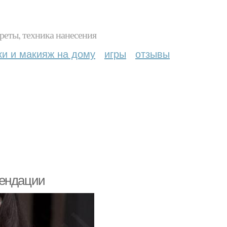
реты, техника нанесения
ки и макияж на дому
игры
отзывы
мендации