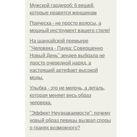
Мужской гардероб: 6 вещей,
которые нравятся женщинам
Прическа - не просто волосы, а
мощный инструмент вашего стиля!
На шанхайской премьере
"Человека - Паука: Совершенно
Новый День" зендея выбрала не
просто очередной наряд, а
настоящий артефакт высокой
моды.
Улыбка - это не мелочь, а деталь,
которая меняет весь образ
человека.
"Эффект Неузнаваемости": почему
новый образ певицы вызвал споры
о гранях возможного?