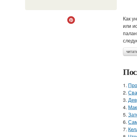
Как у
или и
палан
следу
читат
Пос
1.
Про
2.
Сва
3.
Дев
4.
Мак
5.
Зат
6.
Сам
7.
Кел
8.
Что