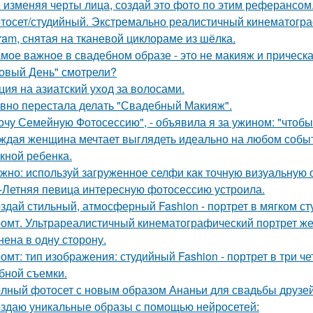
 изменяя черты лица, создай это фото по этим реферансом
тосет/студийный. Экстремально реалистичный кинематогра
gram, снятая на тканевой циклораме из шёлка.
мое важное в свадебном образе - это не макияж и прическа
овый День" смотрели?
ция на азиатский уход за волосами.
вно перестала делать "Свадебный Макияж".
очу Семейную Фотосессию", - объявила я за ужином: "чтобы
ждая женщина мечтает выглядеть идеально на любом событи
кной ребенка.
жно: используй загруженное селфи как точную визуальную 
-Летняя певица интересную фотосессию устроила.
здай стильный, атмосферный Fashion - портрет в мягком ст
омт. Ультрареалистичный кинематографический портрет жен
нена в одну сторону.
омт: тип изображения: студийный Fashion - портрет в три 
бной съемки.
лный фотосет с новым образом Ананьи для свадьбы друзей
здаю уникальные образы с помощью нейросетей: