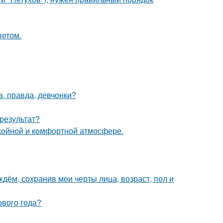
ветом.
а, правда, девчонки?
результат?
окойной и комфортной атмосфере.
дём, сохранив мои черты лица, возраст, пол и
ового года?