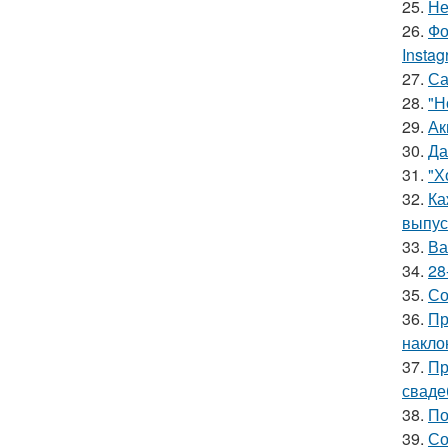
25.
Не
26.
Фо
Insta
27.
Са
28.
"Н
29.
Ак
30.
Да
31.
"Х
32.
Ка
выпус
33.
Ва
34.
28
35.
Со
36.
Пр
накло
37.
Пр
сваде
38.
По
39.
Со