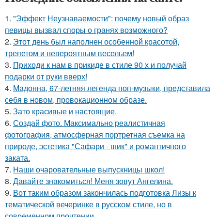
1.
"Эффект Неузнаваемости": почему новый образ
певицы вызвал споры о гранях возможного?
2.
Этот день был наполнен особенной красотой,
трепетом и невероятным весельем!
3.
Приходи к нам в прикиде в стиле 90 х и получай
подарки от руки вверх!
4.
Мадонна, 67-летняя легенда поп-музыки, представила
себя в новом, провокационном образе.
5.
Зато красивые и настоящие.
6.
Создай фото. Максимально реалистичная
фотография, атмосферная портретная съемка на
природе, эстетика "Сафари - шик" и романтичного
заката.
7.
Наши очаровательные выпускницы школ!
8.
Давайте знакомиться! Меня зовут Ангелина.
9.
Вот таким образом закончилась подготовка Лизы к
тематической вечеринке в русском стиле, но в
современном прочтении.