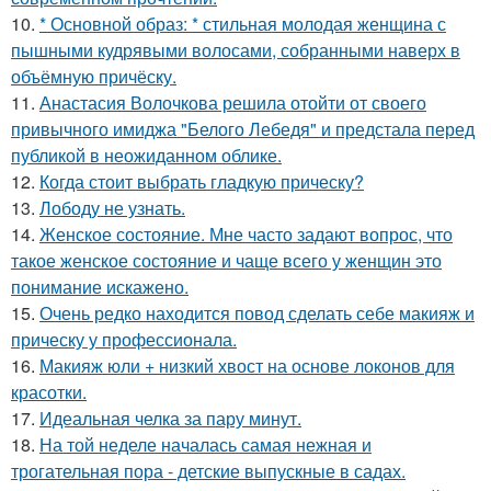
10.
* Основной образ: * стильная молодая женщина с
пышными кудрявыми волосами, собранными наверх в
объёмную причёску.
11.
Анастасия Волочкова решила отойти от своего
привычного имиджа "Белого Лебедя" и предстала перед
публикой в неожиданном облике.
12.
Когда стоит выбрать гладкую прическу?
13.
Лободу не узнать.
14.
Женское состояние. Мне часто задают вопрос, что
такое женское состояние и чаще всего у женщин это
понимание искажено.
15.
Очень редко находится повод сделать себе макияж и
прическу у профессионала.
16.
Макияж юли + низкий хвост на основе локонов для
красотки.
17.
Идеальная челка за пару минут.
18.
На той неделе началась самая нежная и
трогательная пора - детские выпускные в садах.