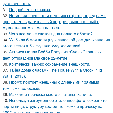
чувственность.
31.
Подробнее о типажах.
32.
Не меняя внешности женщины с фото, перед нами
предстает выразительный портрет, выполненный в
мужественном и смелом стиле.
33.
Чего всегда не хватает для полного образа?
34.
Ух, была б моя воля (ну и запасной дом для хранения
этого всего) я бы скупала кучу косметики!
35.
Актриса милли Бобби Браун из "Очень Странных
дел" отпраздновала свое 22-летие.
36.
Критически важно: сохранение внешности.
37.
Тайна дома с часами The House With a Clock in Its
Walls (2018).
38.
Промт: портрет женщины с длинными прямыми
темными волосами.
39.
Макияж и причёска мастер Наталья ханина.
40.
Используя загруженное эталонное фото, сохраните
черты лица, структуру костей, тон кожи и прическу на
100% идентичными оригиналу.