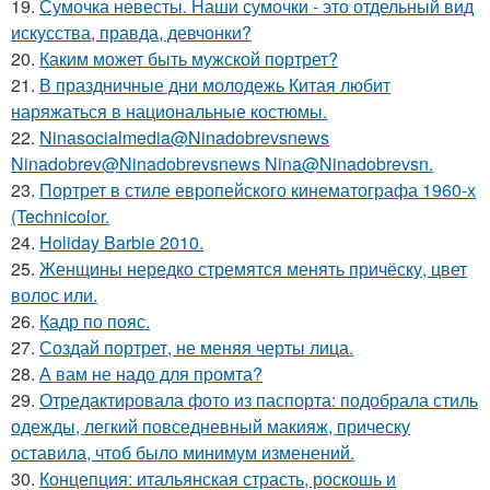
19.
Сумочка невесты. Наши сумочки - это отдельный вид
искусства, правда, девчонки?
20.
Каким может быть мужской портрет?
21.
В праздничные дни молодежь Китая любит
наряжаться в национальные костюмы.
22.
Ninasocialmedia@Ninadobrevsnews
Ninadobrev@Ninadobrevsnews Nina@Ninadobrevsn.
23.
Портрет в стиле европейского кинематографа 1960-х
(Technicolor.
24.
Holiday Barbie 2010.
25.
Женщины нередко стремятся менять причёску, цвет
волос или.
26.
Кадр по пояс.
27.
Создай портрет, не меняя черты лица.
28.
А вам не надо для промта?
29.
Отредактировала фото из паспорта: подобрала стиль
одежды, легкий повседневный макияж, прическу
оставила, чтоб было минимум изменений.
30.
Концепция: итальянская страсть, роскошь и