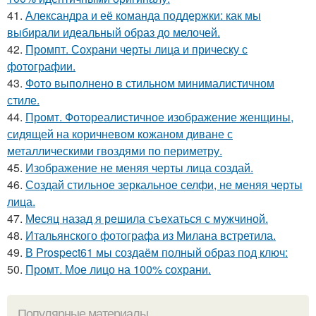
41.
Александра и её команда поддержки: как мы
выбирали идеальный образ до мелочей.
42.
Промпт. Сохрани черты лица и прическу с
фотографии.
43.
Фото выполнено в стильном минималистичном
стиле.
44.
Промт. Фотореалистичное изображение женщины,
сидящей на коричневом кожаном диване с
металлическими гвоздями по периметру.
45.
Изображение не меняя черты лица создай.
46.
Создай стильное зеркальное селфи, не меняя черты
лица.
47.
Мeсяц назад я рeшила съeхаться с мужчиной.
48.
Итальянского фотографа из Милана встретила.
49.
В Prospect61 мы создаём полный образ под ключ:
50.
Промт. Мое лицо на 100% сохрани.
Популярные материалы