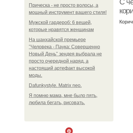
С ч
Прическа - не просто волосы, а
кор
мощный инструмент вашего стиля!
Корич
Мужской гардероб: 6 вещей,
которые нравятся женщинам
На шанхайской премьере
"Человека - Паука: Совершенно
Новый День" зендея выбрала не
просто очередной наряд, а
настоящий артефакт высокой
моды.
Dafunkystyle. Matrix neo.
Я помню мама, мне было пять,
любила бегать, рисовать.