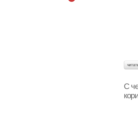
читат
С ч
кор