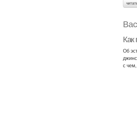
читат
Вас
Как 
Об эс
джинс
с чем