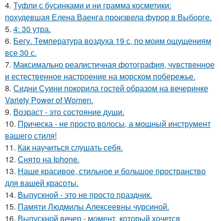
4.
Туфли с бусинками и ни грамма косметики:
похудевшая Елена Ваенга произвела фурор в Выборге.
5.
4: 30 утра.
6.
Бегу. Температура воздуха 19 с, по моим ощущениям
все 30 с.
7.
Максимально реалистичная фотография, чувственное
и естественное настроение на морском побережье.
8.
Сидни Суини покорила гостей образом на вечеринке
Variety Power of Women.
9.
Возраст - это состояние души.
10.
Прическа - не просто волосы, а мощный инструмент
вашего стиля!
11.
Как научиться слушать себя.
12.
Снято на Iphone.
13.
Наше красивое, стильное и большое пространство
для вашей красоты.
14.
Выпускной - это не просто праздник.
15.
Памяти Людмилы Алексеевны чурсиной.
16.
Выпускной вечер - момент, который хочется