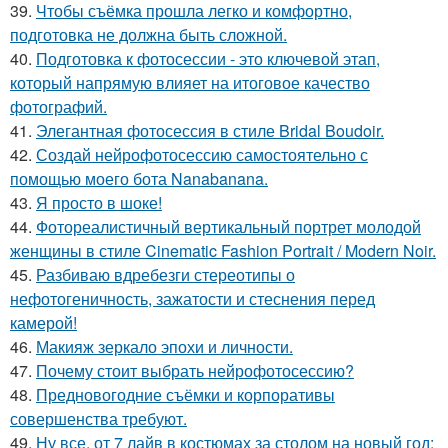
39.
Чтобы съёмка прошла легко и комфортно,
подготовка не должна быть сложной.
40.
Подготовка к фотосессии - это ключевой этап,
который напрямую влияет на итоговое качество
фотографий.
41.
Элегантная фотосессия в стиле Bridal Boudoir.
42.
Создай нейрофотосессию самостоятельно с
помощью моего бота Nanabanana.
43.
Я просто в шоке!
44.
Фотореалистичный вертикальный портрет молодой
женщины в стиле Cinematic Fashion Portrait / Modern Noir.
45.
Разбиваю вдребезги стереотипы о
нефотогеничность, зажатости и стеснения перед
камерой!
46.
Макияж зеркало эпохи и личности.
47.
Почему стоит выбрать нейрофотосессию?
48.
Предновогодние съёмки и корпоративы
совершенства требуют.
49.
Ну все, от 7 лайв в костюмах за столом на новый год: