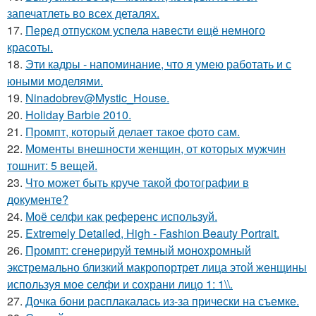
запечатлеть во всех деталях.
17.
Перед отпуском успела навести ещё немного
красоты.
18.
Эти кадры - напоминание, что я умею работать и с
юными моделями.
19.
Ninadobrev@Mystic_House.
20.
Holiday Barbie 2010.
21.
Промпт, который делает такое фото сам.
22.
Моменты внешности женщин, от которых мужчин
тошнит: 5 вещей.
23.
Что может быть круче такой фотографии в
документе?
24.
Моё селфи как референс используй.
25.
Extremely Detailed, High - Fashion Beauty Portrait.
26.
Промпт: сгенерируй темный монохромный
экстремально близкий макропортрет лица этой женщины
используя мое селфи и сохрани лицо 1: 1\\.
27.
Дочка бони расплакалась из-за прически на съемке.