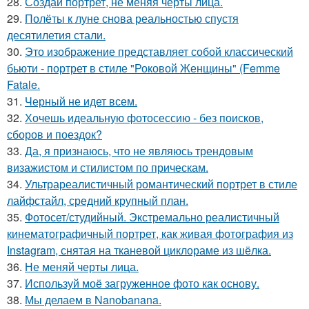
28.
Создай портрет, не меняя черты лица.
29.
Полёты к луне снова реальностью спустя
десятилетия стали.
30.
Это изображение представляет собой классический
бьюти - портрет в стиле "Роковой Женщины" (Femme
Fatale.
31.
Черный не идет всем.
32.
Хочешь идеальную фотосессию - без поисков,
сборов и поездок?
33.
Да, я признаюсь, что не являюсь трендовым
визажистом и стилистом по прическам.
34.
Ультрареалистичный романтический портрет в стиле
лайфстайл, средний крупный план.
35.
Фотосет/студийный. Экстремально реалистичный
кинематографичный портрет, как живая фотография из
Instagram, снятая на тканевой циклораме из шёлка.
36.
Не меняй черты лица.
37.
Используй моё загруженное фото как основу.
38.
Мы делаем в Nanobanana.