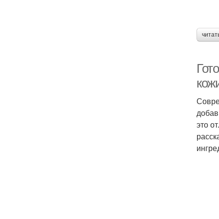
читат
Гот
кож
Совре
добав
это о
расск
ингре