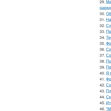
29.
Ма
наряд
30.
Об
31.
Ha
32.
Су
33.
Пр
34.
Те
35.
Фо
36.
Со
37.
Со
38.
По
39.
Пр
40.
Я 
41.
Фо
42.
Со
43.
Пл
44.
Ск
45.
Ит
46.
"М