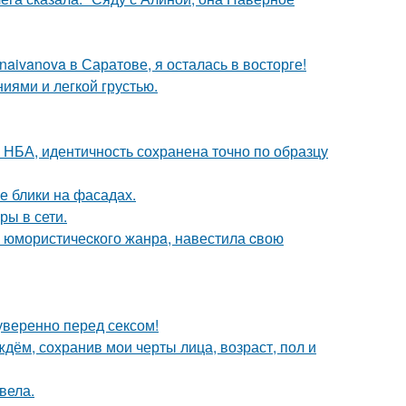
aivanova в Саратове, я осталась в восторге!
иями и легкой грустью.
 НБА, идентичность сохранена точно по образцу
е блики на фасадах.
ры в сети.
а юмористичеcкого жанрa, навестила cвою
уверенно перед сексом!
дём, сохранив мои черты лица, возраст, пол и
вела.