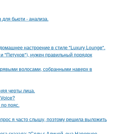
 для бьюти - анализа.
омашнее настроение в стиле "Luxury Lounge".
 и "Петухов"), нужен правильный порядок
дрявыми волосами, собранными наверх в
няя черты лица.
 Voice?
по пояс.
 вопрос я часто слышу, поэтому решила выложить
ега сказала: "Сяду с Алиной, она Наверное