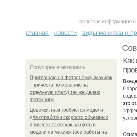
полезная информация о 
главная
новости
виды макияжа и пр
Сов
Как
Популярные материалы
про
Приглашаю на фотосъёмку (макияж
Введ
- прическа по желанию за
Совре
отдельную плату) так же делаю
содер
фотокнигу!
это о
эффек
Девочки, нам требуются модели
услов
для отработки скорости объемных
причесок таких как на фото и
модели на макияж (все работы на
Основ