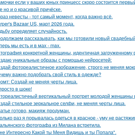
мочки если у ваших юных принцесс скоро состоится первый 
е но и о красивой причёске.
раз невесты - тот самый момент, когда важно всё.
rper's Bazaar US, март 2026 года.
дьбу определяет случайность.
одолжаем рассказывать, как мы готовили новый свадебный 
перь мы есть и в мах - max.
тография конкретной женщины, идентичная загруженному 
здаю уникальные образы с помощью нейросетей:
здай фотореалистичное изображение, строго не меняя мою
чему важно подобрать свой стиль в одежде?
омт: Создай не меняя черты лица.
просто в шоке!
тореалистичный вертикальный портрет молодой женщины в сти
здай стильное зеркальное селфи, не меняя черты лица.
атье готово, макияж продуман.
олько раз я порывалась одеться в красное - уму не растяжи
альянского фотографа из Милана встретила.
не Интересно Какой ты Меня Видишь и ты Попала".