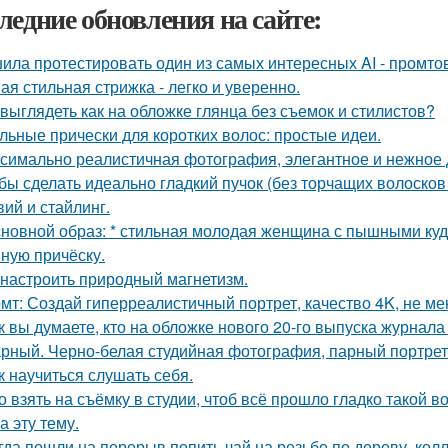
ледние обновления на сайте:
ила протестировать один из самых интересных AI - промтов
ая стильная стрижка - легко и уверенно.
 выглядеть как на обложке глянца без съемок и стилистов?
льные прически для коротких волос: простые идеи.
симально реалистичная фотография, элегантное и нежное д
бы сделать идеально гладкий пучок (без торчащих волосков
вий и стайлинг.
сновной образ: * стильная молодая женщина с пышными ку
ную причёску.
 настроить природный магнетизм.
мт: Создай гиперреалистичный портрет, качество 4K, не ме
к вы думаете, кто на обложке нового 20-го выпуска журнала
рный. Черно-белая студийная фотография, парный портрет 
к научиться слушать себя.
о взять на съёмку в студии, чтоб всё прошло гладко такой
а эту тему.
гда пошли на перерыв попить чай на резьбе по дереву, колл