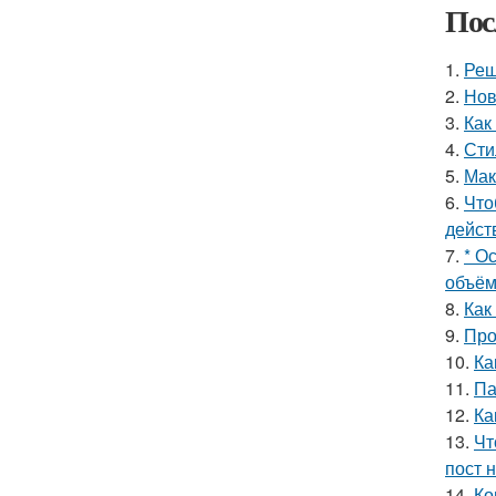
Пос
1.
Реш
2.
Нов
3.
Как
4.
Сти
5.
Мак
6.
Что
дейст
7.
* О
объём
8.
Как
9.
Про
10.
Ка
11.
Па
12.
Ка
13.
Чт
пост н
14.
Ко