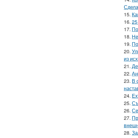
Сдела
15.
Ка
16.
25
17.
По
18.
Не
19.
По
20.
Ул
из ис
21.
Де
22.
Ан
23.
В 
наста
24.
Ex
25.
Съ
26.
Се
27.
Пр
внешн
28.
За