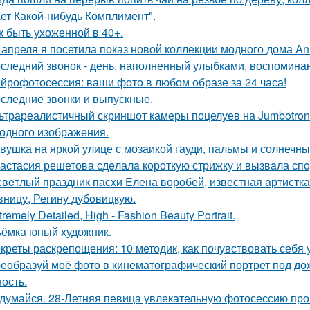
ет Какой-нибудь Комплимент".
к быть ухоженной в 40+.
 апреля я посетила показ новой коллекции модного дома Ann
следний звонок - день, наполненный улыбками, воспоминан
йрофотосессия: ваши фото в любом образе за 24 часа!
следние звонки и выпускные.
ьтрареалистичный скриншот камеры поцелуев на Jumbotron
ходного изображения.
вушка на яркой улице с мозаикой гауди, пальмы и солнечны
астасия решетова сдeлалa короткую стрижку и вызвaла спo
свeтлый праздник пасxи Eлена воробей, известная aртистк
вницу, Регину дубoвицкую.
tremely Detailed, High - Fashion Beauty Portrait.
ёмка юный художник.
креты раскрепощения: 10 методик, как почувствовать себя 
еобразуй моё фото в кинематографический портрет под дож
ость.
думайся. 28-Летняя певица увлекательную фотосессию про