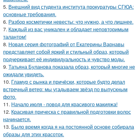
5.
Внешний вид студента института прокуратуры СГЮА:
основные требования.
6.
Разбор косметички невесты: что нужно, а что лишнее.
7.
Каждый из вас уникален и обладает неповторимым
талантом!
8.
Новая серия фотографий от Екатерины Варнавы
представляет собой яркий и стильный образ, который
подчеркивает её индивидуальность и чувство моды.
9.
Татьяна Буланова показала образ, который многие не
ожидали увидеть.
10.
Гламур с рынка и причёски, которые будто делал
встречный ветер: мы угадываем звёзд по выпускным
фото.
11.
Начало июля - повод для красивого макияжа!
12.
Красивая прическа с правильной подготовки волос
начинается.
13.
Было время когда я на постоянной основе собирала
образы для этих красоток.