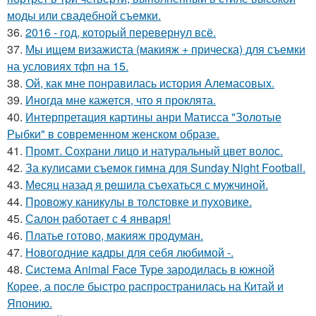
моды или свадебной съемки.
36.
2016 - год, который перевернул всё.
37.
Мы ищем визажиста (макияж + прическа) для съемки
на условиях тфп на 15.
38.
Ой, как мне понравилась история Алемасовых.
39.
Иногда мне кажется, что я проклята.
40.
Интерпретация картины анри Матисса "Золотые
Рыбки" в современном женском образе.
41.
Промт. Сохрани лицо и натуральный цвет волос.
42.
За кулисами съемок гимна для Sunday Night Football.
43.
Мeсяц назад я рeшила съeхаться с мужчиной.
44.
Провожу каникулы в толстовке и пуховике.
45.
Салон работает с 4 января!
46.
Платье готово, макияж продуман.
47.
Новогодние кадры для себя любимой -.
48.
Система Animal Face Type зародилась в южной
Корее, а после быстро распространилась на Китай и
Японию.