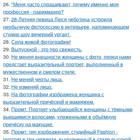
26.
"Меня часто спрашивают, почему именно моя
профессия - парикмахер?
27.
28-Летняя певица Люся чеботина устроила
необычную фотосессию в интерьере, напоминающем
студию шоу вечерний ургант.
28.
Сила живой фотографии!
29.
Выпускной - это про свежесть.
30.
Не меняя внешности женщины с фото, перед нами
предстает выразительный портрет, выполненный в
мужественном и смелом стиле.
31.
Не меняй черты лица.
32.
Не изменяй лицо.
33.
На фотографии изображена женщина с
выразительной причёской и макияжем.
34.
Промт. Портрет улыбающейся женщины с тёмными
вьющимися волосами, уложенными в объёмную
причёску на макушке.
35.
Промт: тип изображения: студийный Fashion -
портрет в три четверти, выполненный в стиле высокой