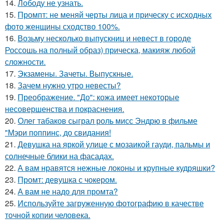
14.
Лободу не узнать.
15.
Промпт: не меняй черты лица и прическу с исходных
фото женщины сходство 100%.
16.
Возьму несколько выпускниц и невест в городе
Россошь на полный образ) прическа, макияж любой
сложности.
17.
Экзамены. Зачеты. Выпускные.
18.
Зачем нужно утро невесты?
19.
Преображение. "До": кожа имеет некоторые
несовершенства и покраснения.
20.
Олег табаков сыграл роль мисс Эндрю в фильме
"Мэри поппинс, до свидания!
21.
Девушка на яркой улице с мозаикой гауди, пальмы и
солнечные блики на фасадах.
22.
А вам нравятся нежные локоны и крупные кудряшки?
23.
Промт: девушка с чокером.
24.
А вам не надо для промта?
25.
Используйте загруженную фотографию в качестве
точной копии человека.