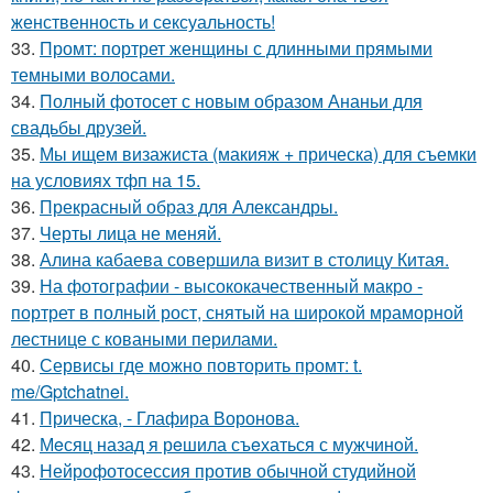
женственность и сексуальность!
33.
Промт: портрет женщины с длинными прямыми
темными волосами.
34.
Полный фотосет с новым образом Ананьи для
свадьбы друзей.
35.
Мы ищем визажиста (макияж + прическа) для съемки
на условиях тфп на 15.
36.
Прекрасный образ для Александры.
37.
Черты лица не меняй.
38.
Алина кабаева совершила визит в столицу Китая.
39.
На фотографии - высококачественный макро -
портрет в полный рост, снятый на широкой мраморной
лестнице с коваными перилами.
40.
Сервисы где можно повторить промт: t.
me/Gptchatnei.
41.
Прическа, - Глафира Воронова.
42.
Мeсяц назад я рeшила съeхаться с мужчинoй.
43.
Нейрофотосессия против обычной студийной