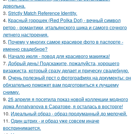
довольна.
3.
Strictly Match Reference Identity.
4.
Красный горошек (Red Polka Dot) - вечный символ
ретро - романтики, итальянского шика и самого сочного
летнего настроения.
5.
Почему у многих самое красивое фото в паспорте -
именно свадебное?
6.
Начало июля - повод для красивого макияжа!
7.
Добрый день! Подскажите, пожалуйста, хорошего
визажиста, который сразу делает и прическу свадебную.
8.
Очень полезный прст о фотографиях на документы: он
обязательно поможет вам подготовиться к лучшему
снимку.
9.
25 апреля я посетила показ новой коллекции модного
дома Annaivanova в Саратове, я осталась в восторге!
10.
Идеальный образ - образ продуманный до мелочей.
11.
Один штрих - и образ уже совсем иначе
воспринимается.