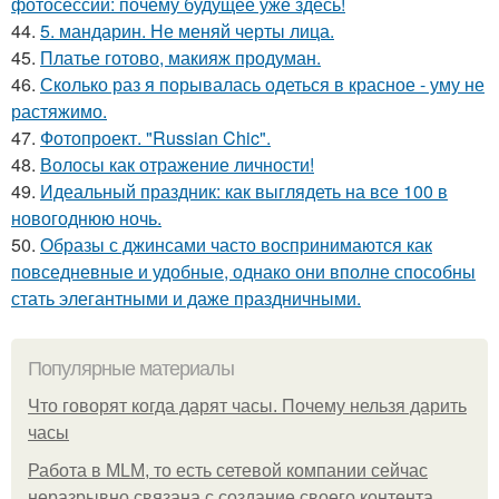
фотосессии: почему будущее уже здесь!
44.
5. мандарин. Не меняй черты лица.
45.
Платье готово, макияж продуман.
46.
Сколько раз я порывалась одеться в красное - уму не
растяжимо.
47.
Фотопроект. "Russian Chic".
48.
Волосы как отражение личности!
49.
Идеальный праздник: как выглядеть на все 100 в
новогоднюю ночь.
50.
Образы с джинсами часто воспринимаются как
повседневные и удобные, однако они вполне способны
стать элегантными и даже праздничными.
Популярные материалы
Что говорят когда дарят часы. Почему нельзя дарить
часы
Работа в MLM, то есть сетевой компании сейчас
неразрывно связана с создание своего контента,