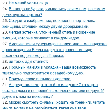
23.
Не меняй черты лица.
24.
Вы когда-нибудь задумывались, зачем нам, на самом
деле, нужны зеркала?
25.
Создайте изображение, не изменяя черты лица
женщины, стоящей между двумя доберманами.
26.
Лёгкая эстетика, утончённый стиль и искренние
эмоции, которые оживают в каждом кадре.
27.
Американская супермодель палестино - голландского
происхождения Белла хадид в откровенном виде
посетила неделю моды в Париже.
28.
ии таккк. адм стилист:
29.
Пробный макияж и укладка - ваша возможность
тщательно подготовиться к свадебному дню.
30.
Почему Jennie вызывает доверие.
31.
А представляете, кто-то 6-го или даже 7-го марта
остался дома и не пришёл с коллективом или подругой/
другом к нам на вечеринку?
32.
Можно смотреть фильмы, ходить на тренинги, читать
книги, но так и не разобраться, какая она твоя