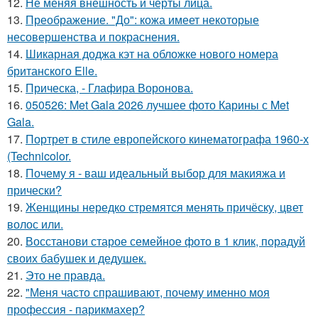
12.
Не меняя внешность и черты лица.
13.
Преображение. "До": кожа имеет некоторые
несовершенства и покраснения.
14.
Шикарная доджа кэт на обложке нового номера
британского Elle.
15.
Прическа, - Глафира Воронова.
16.
050526: Met Gala 2026 лучшее фото Карины с Met
Gala.
17.
Портрет в стиле европейского кинематографа 1960-х
(Technicolor.
18.
Почему я - ваш идеальный выбор для макияжа и
прически?
19.
Женщины нередко стремятся менять причёску, цвет
волос или.
20.
Восстанови старое семейное фото в 1 клик, порадуй
своих бабушек и дедушек.
21.
Это не правда.
22.
"Меня часто спрашивают, почему именно моя
профессия - парикмахер?