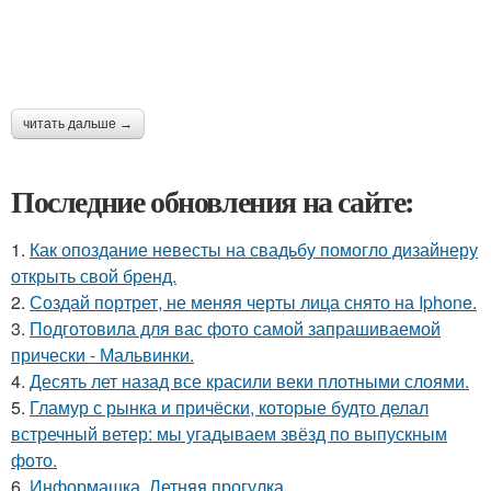
читать дальше →
Последние обновления на сайте:
1.
Как опоздание невесты на свадьбу помогло дизайнеру
открыть свой бренд.
2.
Создай портрет, не меняя черты лица снято на Iphone.
3.
Подготовила для вас фото самой запрашиваемой
прически - Мальвинки.
4.
Десять лет назад все красили веки плотными слоями.
5.
Гламур с рынка и причёски, которые будто делал
встречный ветер: мы угадываем звёзд по выпускным
фото.
6.
Информашка. Летняя прогулка.