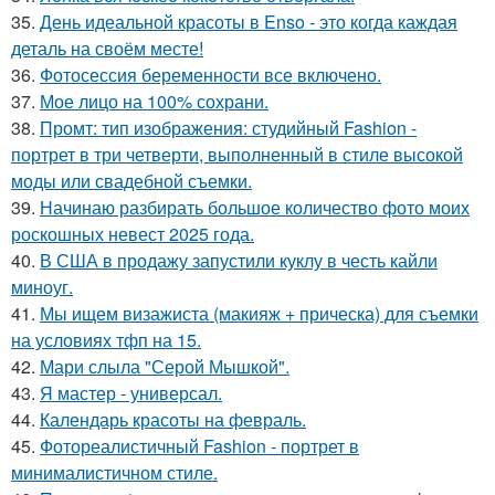
35.
День идеальной красоты в Enso - это когда каждая
деталь на своём месте!
36.
Фотосессия беременности все включено.
37.
Мое лицо на 100% сохрани.
38.
Промт: тип изображения: студийный Fashion -
портрет в три четверти, выполненный в стиле высокой
моды или свадебной съемки.
39.
Начинаю разбирать большое количество фото моих
роскошных невест 2025 года.
40.
В США в продажу запустили куклу в честь кайли
миноуг.
41.
Мы ищем визажиста (макияж + прическа) для съемки
на условиях тфп на 15.
42.
Мари слыла "Серой Мышкой".
43.
Я мастер - универсал.
44.
Календарь красоты на февраль.
45.
Фотореалистичный Fashion - портрет в
минималистичном стиле.