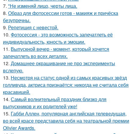
7.
"Не изменяй лицо, черты лица.
8.
Образ для фотосессии готов - макияж и причёска
безупречны.
9.
Репетиция с невестой.
10.
Фотосессия - это возможность запечатлеть её
индивидуальность, юность и эмоции.
11.
Выпускной вечер - момент, который хочется
запечатлеть во всех деталях.
12.
Домашнее окрашивание не про эксперименты
вслепую.
13.
Несмотря на статус одной из самых красивых звёзд
голливуда, актриса признаётся: никогда не считала себя
красавицей.
14.
Самый волнительный праздник близко для
выпускников и их родителей уже!
15.
Габби Аллен, популярная английская телеведущая,
во всей красе представила себя на театральной премии
Olivier Awards.