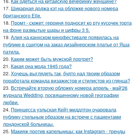
16.
Как одеться на китайскую вечеринку женщине?
17.
Шикарная доджа кэт на обложке нового номера
британского Elle.
18.
Промт - сюжет: героиня подносит ко рту кусочек торта
на фоне размытые шары и цифры 3 5.
19.
Алия на каннском кинофестивале появилась на
публике в сшитом на заказ дизайнерском платье от Яша
патила.
20.
Каким может быть мужской портрет?
21.
Какая она мода 1945 года?
22.
Хочешь выглядеть так, будто над твоим образом
поработала команда визажистов и стилистов из глянца?
23.
Встречайте вторую обложку номера апрель - май'26
журнала Wedding, посвященному новой географии
любви.
24.
Принцесса уэльская Кейт миддлтон очаровала
публику стильным образом на встрече с пациентами
лондонской больницы.
25.
Макияж против капельницы: как Instagram - тренды