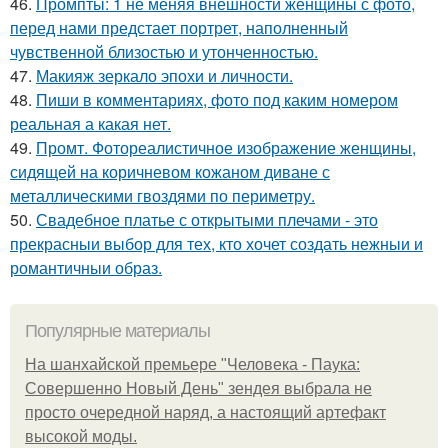
46.
Промпты: 1 не меняя внешности женщины с фото,
перед нами предстает портрет, наполненный
чувственной близостью и утонченностью.
47.
Макияж зеркало эпохи и личности.
48.
Пиши в комментариях, фото под каким номером
реальная а какая нет.
49.
Промт. Фотореалистичное изображение женщины,
сидящей на коричневом кожаном диване с
металлическими гвоздями по периметру.
50.
Свадебное платье с открытыми плечами - это
прекрасныи выбор для тех, кто хочет создать нежныи и
романтичныи образ.
Популярные материалы
На шанхайской премьере "Человека - Паука:
Совершенно Новый День" зендея выбрала не
просто очередной наряд, а настоящий артефакт
высокой моды.