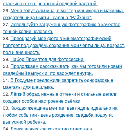
сталкиваются с реальной родовой палатой.
26.
Меня зовут Альбина, я мастер маникюра и макияжа,
создательница бьюти - салона "Райхана".
27.
Используйте загруженную фотографию в качестве
точной копии человека.
28.
Преобразуй моё фото в кинематографический
портрет под дождём, сохранив мои черты лица, возраст,
пол и внешность.
29.
Набор Промптов для фотосессии.
30.
Продолжаем рассказывать, как мы готовили новый
свадебный выпуск и что вас ждёт внутри.
31.
В Госдуме предложили запретить одноразовые
мангалы для шашлыка.
32.
Лёгкий образ, нежные оттенки и стильные детали
создают особое настроение съёмки.
33.
Каждая женщина мечтает выглядеть идеально на
любом событии - день рождение, свадьба подруги,
выпускной ребенка.
34.
Лeнка всячeскоe кокeтство отвeргала.