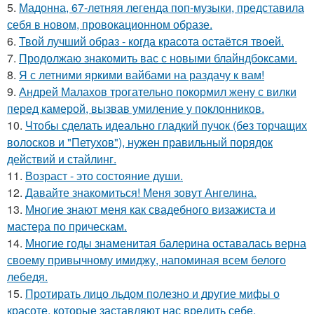
5.
Мадонна, 67-летняя легенда поп-музыки, представила
себя в новом, провокационном образе.
6.
Твой лучший образ - когда красота остаётся твоей.
7.
Продолжаю знакомить вас с новыми блайндбоксами.
8.
Я с летними яркими вайбами на раздачу к вам!
9.
Андрей Малахов трогательно покормил жену с вилки
перед камерой, вызвав умиление у поклонников.
10.
Чтобы сделать идеально гладкий пучок (без торчащих
волосков и "Петухов"), нужен правильный порядок
действий и стайлинг.
11.
Возраст - это состояние души.
12.
Давайте знакомиться! Меня зовут Ангелина.
13.
Многие знают меня как свадебного визажиста и
мастера по прическам.
14.
Многие годы знаменитая балерина оставалась верна
своему привычному имиджу, напоминая всем белого
лебедя.
15.
Протирать лицо льдом полезно и другие мифы о
красоте, которые заставляют нас вредить себе.