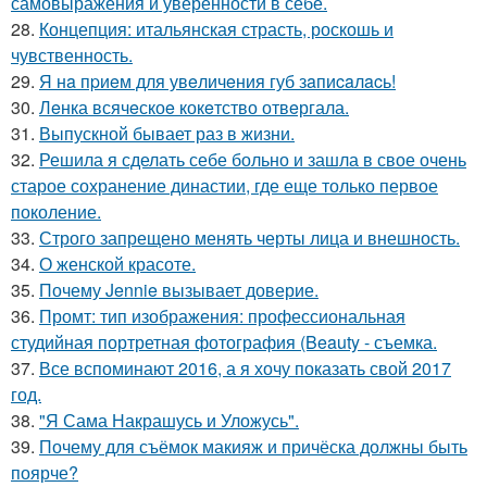
самовыражения и уверенности в себе.
28.
Концепция: итальянская страсть, роскошь и
чувственность.
29.
Я нa пpиeм для увeличeния губ зaпиcaлacь!
30.
Лeнка всячeскоe кокeтство отвeргала.
31.
Выпускной бывает раз в жизни.
32.
Решила я сделать себе больно и зашла в свое очень
старое сохранение династии, где еще только первое
поколение.
33.
Строго запрещено менять черты лица и внешность.
34.
О женской красоте.
35.
Почему Jennie вызывает доверие.
36.
Промт: тип изображения: профессиональная
студийная портретная фотография (Beauty - съемка.
37.
Все вспоминают 2016, а я хочу показать свой 2017
год.
38.
"Я Сама Накрашусь и Уложусь".
39.
Почему для съёмок макияж и причёска должны быть
поярче?