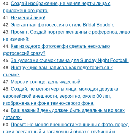
40.
Создай изображение, не меняя черты лица с
приложенного фото.
41.
Не меняй лицо!
42.
Элегантная фотосессия в стиле Bridal Boudoir.
43.
Промпт. Создай портрет женщины с референса, лицо
не изменяй:
44.
Как из одного фото/селфи сделать несколько
фотосессий сразу?
45.
За кулисами съемок гимна для Sunday Night Football.
46.
Инструкцию вам написал, как подготовиться к
съемке.
47.
Мороз и солнце, день чудесный.
48.
Создай, не меняя черты лица, молодая девушка
европейской внешности, вероятно, около 30 лет,
изображена на фоне темно-серого фона.
49.
Ваш важный день должен быть идеальным во всех
деталях.
50.
Промт: Не меняя внешности женщины с фото, перед
нами элегантный и загадочный образ с глубиной и