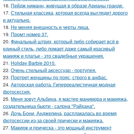
16.
Пейдж ниманн, живущая в образе Арианы гранде.
17.
Стильная классика, которая всегда выглядит дорого
и актуально.
18.
Не меняя внешность и черты лица.
19.
Промт номер 37.
20.
Финальный штрих, который либо собирает всё в
единый стиль, либо ломает даже самый красивый
макияж и платье - это свадебные украшения.
21.
Holiday Barbie 2010.
22.
Очень стильный аксессуар - портупея.
23.
Портрет женщины по пояс, строго в анфас.
24.
Авторская работа. Гиперреалистичная модная
фотосессия.
25.
Меня зовут Альбина, я мастер маникюра и макияжа,
создательница бьюти - салона "Райхана".
26.
Дочь Бони, Анджелина, расплакалась во время
фотосессии из-за своей прически и макияжа.
27.
Макияж и прическа - это мощный инструмент