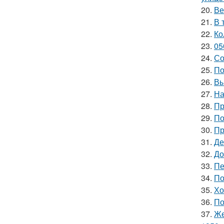
20.
Ве
21.
В 
22.
Ко
23.
05
24.
Со
25.
По
26.
Вы
27.
На
28.
Пр
29.
По
30.
Пр
31.
Де
32.
До
33.
Пе
34.
По
35.
Хо
36.
По
37.
Же