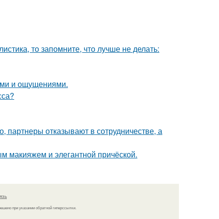
листика, то запомните, что лучше не делать:
лями и ощущениями.
сса?
хо, партнеры отказывают в сотрудничестве, а
м макияжем и элегантной причёской.
язь
решено при указании обратной гиперссылки.