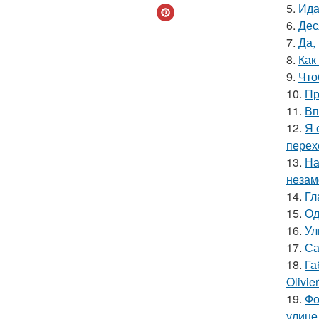
5.
Ида
6.
Дес
7.
Да,
8.
Как
9.
Что
10.
Пр
11.
Вп
12.
Я 
перех
13.
На
незам
14.
Гл
15.
Од
16.
Ул
17.
Са
18.
Га
Olivie
19.
Фо
улице