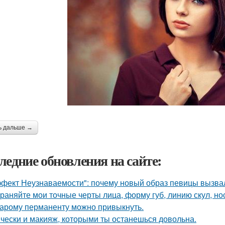
ь дальше →
ледние обновления на сайте:
фект Неузнаваемости": почему новый образ певицы вызва
раняйте мои точные черты лица, форму губ, линию скул, нос
тарому перманенту можно привыкнуть.
чески и макияж, которыми ты останешься довольна.