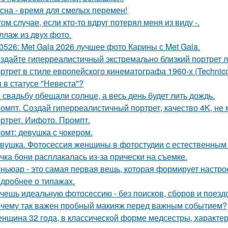
сна - время для смелых перемен!
том случае, если кто-то вдруг потерял меня из виду -.
ллаж из двух фото.
0526: Met Gala 2026 лучшее фото Карины с Met Gala.
здайте гиперреалистичный экстремально близкий портрет л
ртрет в стиле европейского кинематографа 1960-х (Technico
 в статусе "Невеста"?
 свадьбу обещали солнце, а весь день будет лить дождь.
омпт. Создай гиперреалистичный портрет, качество 4K, не 
ртрет. Иифото. Промпт.
омт: девушка с чокером.
вушка. Фотосессия женщины в фотостудии c естественным
чка бони расплакалась из-за прически на съемке.
ньюар - это самая первая вещь, которая формирует настрое
дробнее о типажах.
чешь идеальную фотосессию - без поисков, сборов и поезд
чему так важен пробный макияж перед важным событием?
нщина 32 года, в классической форме медсестры, характе