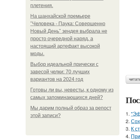
плетения.
На шанхайской премьере
"Человека - Паука: Совершенно
Новый День" зендея выбрала не
просто очередной наряд, а
настоящий артефакт высокой
моды.
Выбор идеальной прически с
завесой челки: 70 лучших
вариантов на 2024 год
читат
Готовы ли вы, невесты, к одному из
Пос
самых запоминающихся дней?
Мы дарим полный образ за репост
1.
"Эф
этой записи?
2.
Сох
3.
К с
4.
При