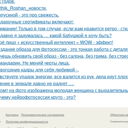
 годов.
ithik_Roshan_новости.
пускной - это про свежесть.
дарочные сертификаты включают:
имание! Только в том случае, если вам нравится ретро - сти
давно я задумалась … какой бабушкой я хочу быть?
оё лицо + искусственный интеллект = WOW - эффект!
здание образа для фотосессии - это тонкая работа с дета
чешь обновить свой образ - без салона, без грима, без стре
 мандарин. Не меняй черты лица.
вогодние кадры для себя любимой -.
вствуете упадок энергии, все валится из рук, дела идут пло
ение в зеркале давно не радует ….
омт на фото изображена молодая женщина с выразительны
чему нейрофотосессия круто - это?
Контакты
Пользовательское соглашение
Обратная св
Политика конфидециальности
а
Копирование раз