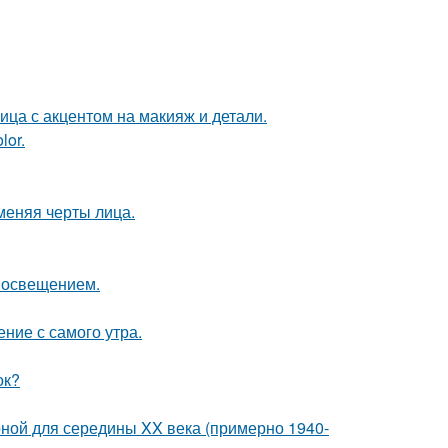
ица с акцентом на макияж и детали.
lor.
меняя черты лица.
 освещением.
ние с самого утра.
ок?
рной для середины XX века (примерно 1940-