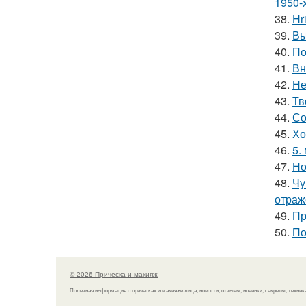
1950-х
38.
Hr
39.
Вы
40.
По
41.
Вн
42.
Не
43.
Тв
44.
Со
45.
Хо
46.
5.
47.
Но
48.
Чу
отраж
49.
Пр
50.
По
© 2026 Прическа и макияж
Полезная информация о прическах и макияже лица, новости, отзывы, новинки, секреты, техник