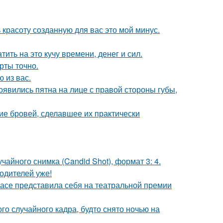
 красоту созданную для вас это мой минус.
ить на это кучу времени, денег и сил.
рты точно.
 из вас.
появились пятна на лице с правой стороны губы,
ие бровей, сделавшее их практически
чайного снимка (Candid Shot), формат 3: 4.
одителей уже!
расе представила себя на театральной премии
о случайного кадра, будто снято ночью на