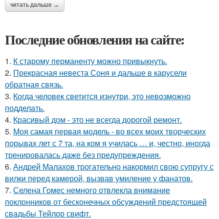
читать дальше →
Последние обновления на сайте:
1.
К старому перманенту можно привыкнуть.
2.
Прекрасная невеста Соня и дальше в карусели
обратная связь.
3.
Когда человек светится изнутри, это невозможно
подделать.
4.
Красивый дом - это не всегда дорогой ремонт.
5.
Моя самая первая модель - во всех моих творческих
порывах лет с 7 та, на ком я училась … и, честно, иногда
тренировалась даже без предупреждения.
6.
Андрей Малахов трогательно накормил свою супругу с
вилки перед камерой, вызвав умиление у фанатов.
7.
Селена Гомес немного отвлекла внимание
поклонников от бесконечных обсуждений предстоящей
свадьбы Тейлор свифт.