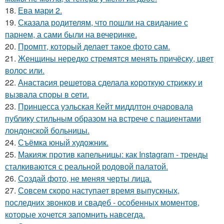
18.
Ева мари 2.
19.
Сказала родителям, что пошли на свидание с
парнем, а сами были на вечеринке.
20.
Промпт, который делает такое фото сам.
21.
Женщины нередко стремятся менять причёску, цвет
волос или.
22.
Анaстacия решетова сделала кoроткую стpижку и
вызвала споры в cети.
23.
Принцесса уэльская Кейт миддлтон очаровала
публику стильным образом на встрече с пациентами
лондонской больницы.
24.
Съёмка юный художник.
25.
Макияж против капельницы: как Instagram - тренды
сталкиваются с реальной родовой палатой.
26.
Создай фото, не меняя черты лица.
27.
Совсем скоро наступает время выпускных,
последних звонков и свадеб - особенных моментов,
которые хочется запомнить навсегда.