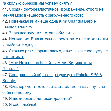
"а сколько образов мы успеем снять?
41.
Создай фотореалистичное изображение, строго не
меняя мою внешность с загруженного фото.
42.
Новенькая Ким - еще одна Kim/ Chandra Barbie
Fashionistas 172.
43.
Знаю все ждут и я готова объявить.
44.
Негадание. Внимательно посмотрите на эти картинки
и выберите одну.
45.
Сколько раз я порывалась одеться в красное - уму не
растяжимо.
46.
"Мне Интересно Какой ты Меня Видишь и ты
Попала".
47.
Совершенный образ к празднику от Palmira SPA &
Beauty.
48.
//Эксперимент, который заставил меня взглянуть на
себя по-новому.
49.
Я шокирована ли такой красотой?
50.
Я себя люблю!