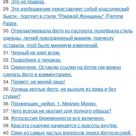
28.
Это не правда.
29.
Это изображение представляет собой классический
бьюти - портрет в стиле "Роковой Женщины" (Femme
Fatale.
30.
Отредактировала фото из паспорта: подобрала стиль
одежды, легкий повседневный макияж, прическу
оставила, чтоб было минимум изменений.
31.
Черный не идет всем.
32.
Подробнее о типажах.
33.
Одиночное. Оставлю ссылки на ботов где можно
сделать фото в комментариях.
34.
Промпт: не меняй лицо!
35.
Хочешь крутые фото, не выходя из дома и без
студии?
36.
Проженщин_нейро. 1. Мерлин Монро.
37.
Чего всегда не хватает для полного образа?
38.
Фотосессия беременности все включено.
39.
Красота снаружи начинается с красоты внутри.
40.
Один из самых частых вопросов перед фотосессией: