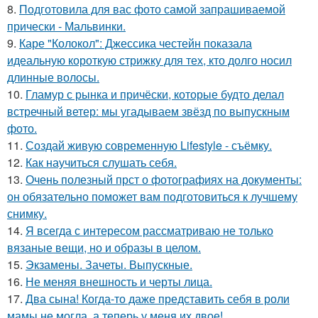
8.
Подготовила для вас фото самой запрашиваемой
прически - Мальвинки.
9.
Каре "Колокол": Джессика честейн показала
идеальную короткую стрижку для тех, кто долго носил
длинные волосы.
10.
Гламур с рынка и причёски, которые будто делал
встречный ветер: мы угадываем звёзд по выпускным
фото.
11.
Создай живую современную Lifestyle - съёмку.
12.
Как научиться слушать себя.
13.
Очень полезный прст о фотографиях на документы:
он обязательно поможет вам подготовиться к лучшему
снимку.
14.
Я всегда с интересом рассматриваю не только
вязаные вещи, но и образы в целом.
15.
Экзамены. Зачеты. Выпускные.
16.
Не меняя внешность и черты лица.
17.
Два сына! Когда-то даже представить себя в роли
мамы не могла, а теперь у меня их двое!