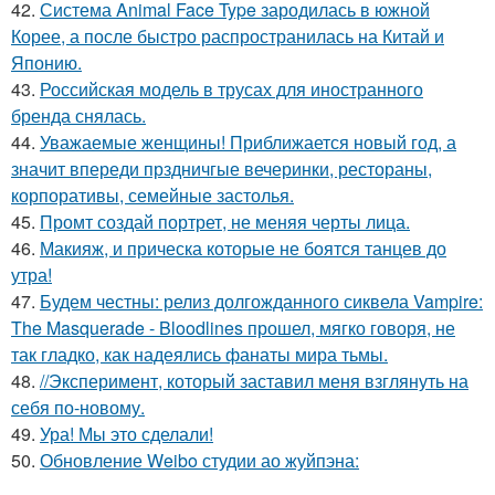
42.
Система Animal Face Type зародилась в южной
Корее, а после быстро распространилась на Китай и
Японию.
43.
Российская модель в трусах для иностранного
бренда снялась.
44.
Уважаемые женщины! Приближается новый год, а
значит впереди прздничгые вечеринки, рестораны,
корпоративы, семейные застолья.
45.
Промт создай портрет, не меняя черты лица.
46.
Макияж, и прическа которые не боятся танцев до
утра!
47.
Будем честны: релиз долгожданного сиквела Vampire:
The Masquerade - Bloodlines прошел, мягко говоря, не
так гладко, как надеялись фанаты мира тьмы.
48.
//Эксперимент, который заставил меня взглянуть на
себя по-новому.
49.
Ура! Мы это сделали!
50.
Обновление Weibo студии ао жуйпэна: