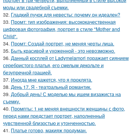
портрет в три четверти, выполненный в стиле высокой
моды или свадебной съемки.
32.
Гладкий пучок для невесты: почему он идеален?
33.
Промт: тип изображения: высококачественная
цифровая фотография, портрет в стиле "Mother and
Child".
34.
Промт: Создай портрет, не меняя черты лица.
35.
Быть красивой и ухоженной - это невозможно.
36.
Данный косплей от Ladymelamori поражает сиянием
серебристого платья, его смелым декольте и
безупречной грацией.
37.
Иногда мне кажется, что я проклята.
38.
День 17. Я - театральный романтик.
39.
Добрый день! С моделью мы ищем визажиста на
съемку.
40.
Промпты: 1 не меняя внешности женщины с фото,
перед нами предстает портрет, наполненный
чувственной близостью и утонченностью.
41.
Платье готово, макияж продуман.