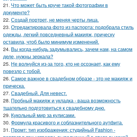
21.
Что может быть круче такой фотографии в
документе?
22.
Создай портрет, не меняя черты лица.
23.
Отредактировала фото из паспорта: подобрала стиль
одежды, легкий повседневный макияж, прическу
оставила, чтоб было минимум изменений.
24.
Вы когда-нибудь задумывались, зачем нам, на самом
деле, нужны зеркала?
25.
Не волнуйся из-за того, кто не осознает, как ему
повезло с тобой.
26.
Самое важное в свадебном образе - это не макияж и
прическа.
27.
Свадебный. Для невест.
28.
Пробный макияж и укладка - ваша возможность
тщательно подготовиться к свадебному дню.
29.
Кукольный мир за кулисами.
30.
Формула красивого и соблазнительного аутфита.
31.
Промт: тип изображения: студийный Fashion -