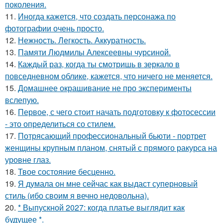
поколения.
11.
Иногда кажется, что создать персонажа по
фотографии очень просто.
12.
Нежность. Легкость. Аккуратность.
13.
Памяти Людмилы Алексеевны чурсиной.
14.
Каждый раз, когда ты смотришь в зеркало в
повседневном облике, кажется, что ничего не меняется.
15.
Домашнее окрашивание не про эксперименты
вслепую.
16.
Первое, с чего стоит начать подготовку к фотосессии
- это определиться со стилем.
17.
Потрясающий профессиональный бьюти - портрет
женщины крупным планом, снятый с прямого ракурса на
уровне глаз.
18.
Твое состояние бесценно.
19.
Я думала он мне сейчас как выдаст суперновый
стиль (ибо своим я вечно недовольна).
20.
* Выпускной 2027: когда платье выглядит как
будущее *.