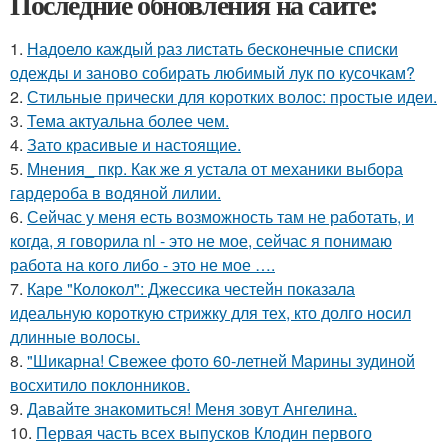
Последние обновления на сайте:
1.
Надоело каждый раз листать бесконечные списки
одежды и заново собирать любимый лук по кусочкам?
2.
Стильные прически для коротких волос: простые идеи.
3.
Тема актуальна более чем.
4.
Зато красивые и настоящие.
5.
Мнения_ пкр. Как же я устала от механики выбора
гардероба в водяной лилии.
6.
Сейчас у меня есть возможность там не работать, и
когда, я говорила nl - это не мое, сейчас я понимаю
работа на кого либо - это не мое ….
7.
Каре "Колокол": Джессика честейн показала
идеальную короткую стрижку для тех, кто долго носил
длинные волосы.
8.
"Шикарна! Свежее фото 60-летней Марины зудиной
восхитило поклонников.
9.
Давайте знакомиться! Меня зовут Ангелина.
10.
Первая часть всех выпусков Клодин первого