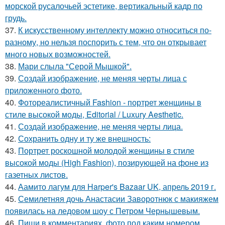
морской русалочьей эстетике, вертикальный кадр по
грудь.
37.
К искусственному интеллекту можно относиться по-
разному, но нельзя поспорить с тем, что он открывает
много новых возможностей.
38.
Мари слыла "Серой Мышкой".
39.
Создай изображение, не меняя черты лица с
приложенного фото.
40.
Фотореалистичный Fashion - портрет женщины в
стиле высокой моды, Editorial / Luxury Aesthetic.
41.
Создай изображение, не меняя черты лица.
42.
Сохранить одну и ту же внешность:
43.
Портрет роскошной молодой женщины в стиле
высокой моды (High Fashion), позирующей на фоне из
газетных листов.
44.
Аамито лагум для Harper's Bazaar UK, апрель 2019 г.
45.
Семилетняя дочь Анастасии Заворотнюк с макияжем
появилась на ледовом шоу с Петром Чернышевым.
46.
Пиши в комментариях, фото под каким номером