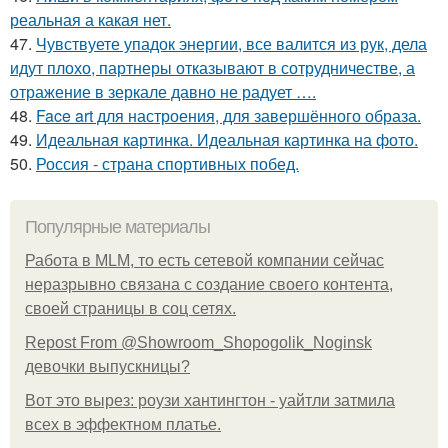
реальная а какая нет.
47.
Чувствуете упадок энергии, все валится из рук, дела
идут плохо, партнеры отказывают в сотрудничестве, а
отражение в зеркале давно не радует ….
48.
Face art для настроения, для завершённого образа.
49.
Идеальная картинка. Идеальная картинка на фото.
50.
Россия - страна спортивных побед.
Популярные материалы
Работа в MLM, то есть сетевой компании сейчас
неразрывно связана с создание своего контента,
своей страницы в соц сетях.
Repost From @Showroom_Shopogolik_Noginsk
девочки выпускницы?
Вот это вырез: роузи хантингтон - уайтли затмила
всех в эффектном платьe.