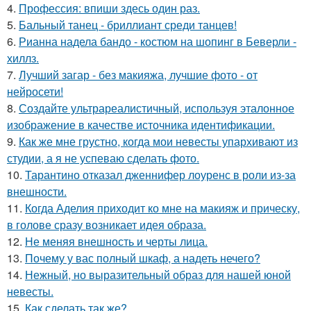
4.
Профессия: впиши здесь один раз.
5.
Бальный танец - бриллиант среди танцев!
6.
Рианна надела бандо - костюм на шопинг в Беверли -
хиллз.
7.
Лучший загар - без макияжа, лучшие фото - от
нейросети!
8.
Создайте ультрареалистичный, используя эталонное
изображение в качестве источника идентификации.
9.
Как же мне грустно, когда мои невесты упархивают из
студии, а я не успеваю сделать фото.
10.
Тарантино отказал дженнифер лоуренс в роли из-за
внешности.
11.
Когда Аделия приходит ко мне на макияж и прическу,
в голове сразу возникает идея образа.
12.
Не меняя внешность и черты лица.
13.
Почему у вас полный шкаф, а надеть нечего?
14.
Нежный, но выразительный образ для нашей юной
невесты.
15.
Как сделать так же?