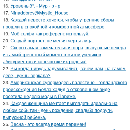
16.
Уровень 3*. - Мур - р - р!
17.
Ninadobrev@Mystic_House.
18.
Каждой невесте хочется, чтобы утренние сборы
прошли в спокойной и комфортной атмосфере.
19.
Моё селфи как референс используй.
20.
Создай портрет, не меняя черты лица.
21.
Скоро самая замечательная пора, выпускные вечера
и самый трепетный момент в жизни учеников,
абитуриентов и конечно же их родных!
22.
Вы когда-нибудь задумывались, зачем нам, на самом
деле, нужны зеркала?
23.
Американская супермодель палестино - голландского
происхождения Белла хадид в откровенном виде
посетила неделю моды в Париже.
24.
Каждая женщина мечтает выглядеть идеально на
любом событии - день рождение, свадьба подруги,
выпускной ребенка.
25.
Весна - это всегда время перемен!